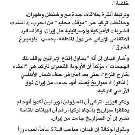
خلفية".
وترتبط أنقرة بعلاقات جيدة مع واشنطن وطهران،
وحافظت تركيا على "موقف محايد" من الحرب، إذ انتقدت
الضربات الأميركية والإسرائيلية على إيران، وكذلك الرد
الانتقامي الإيراني على دول المنطقة، بحسب "بلومبيرغ
الشرق".
وأشار فيدان إلى أنه "يحاول إقناع الإيرانيين بوقف تلك
الهجمات"، مؤكداً أن الأولوية القصوى لتركيا هي "البقاء
خارج النزاع"، حتى بعد اعتراض حلف شمال الأطلسي
(الناتو) 3 صواريخ يُعتقد أنها جاءت من إيران فوق
الأراضي التركية.
وذكر الوزير التركي أن المسؤولين الإيرانيين أكدوا أنهم لم
يطلقوا صواريخ باتجاه تركيا، رغم أن البيانات المتاحة
تشير إلى أن الصواريخ جاءت من إيران.
وتقول الوكالة إن فيدان، صاحب الـ57 عاماً، لعب دوراً