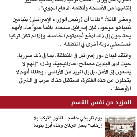
الحرب على إيران "أعطت تركيا دافعاً إضافياً لتعزيز
إنتاجها من الأسلحة وأنظمة الدفاع الجوي".
ومضى قائلاً: "طالما أن (رئيس الوزراء الإسرائيلي) بنيامين
نتنياهو موجود، فإن إسرائيل ستحدد دائماً عدواً ما.. لأنهم
يحتاجون إلى ذلك لدفع أجندتهم الخاصة، وإذا لم تكن تركيا
فستسمّي دولة أخرى في المنطقة".
وانتقد فيدان دور إسرائيل في المنطقة، بما في ذلك سوريا،
حيث لدى البلدين مصالح استراتيجية، وقال: "إنهم لا
يسعون إلى الأمن، بل إلى المزيد من الأراضي.. وطالما أنهم لا
يتخلون عن هذه الفكرة، فستظل هناك حرب في الشرق
الأوسط".
المزيد من نفس القسم
يوم تاريخي حاسم.. قانون "تركيا بلا
إرهاب" يصل البرلمان وهذه أبرز بنوده