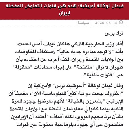
فيدان لوكالة أمريكية: هذه هي قنوات التفاوض المفضلة
لإيران
2026-03-15
سياسة
ترك برس
أفاد وزير الخارجية التركي هاكان فيدان، أمس السبت،
بأنه "لا توجد مبادرة جدية حالياً" لاستئناف المفاوضات
بين الولايات المتحدة وإيران، لكنه أعرب عن اعتقاده بأن
طهران لا تزال "منفتحة" على إجراء محادثات "معقولة"
عبر "قنوات خلفية".
وقال فيدان لوكالة "أسوشيتد برس" الأميركية إن
"الظروف ليست مواتية كثيراً للدبلوماسية الآن"، مضيفاً أن
الإيرانيين "يشعرون بالخيانة" لأنهم تعرضوا لهجوم للمرة
الثانية بينما كانوا في مفاوضات نشطة مع الولايات المتحدة
بشأن برنامجهم النووي، لكنه أضاف: "أعتقد أن الإيرانيين
منفتحون على أي جهود دبلوماسية معقولة عبر قنوات