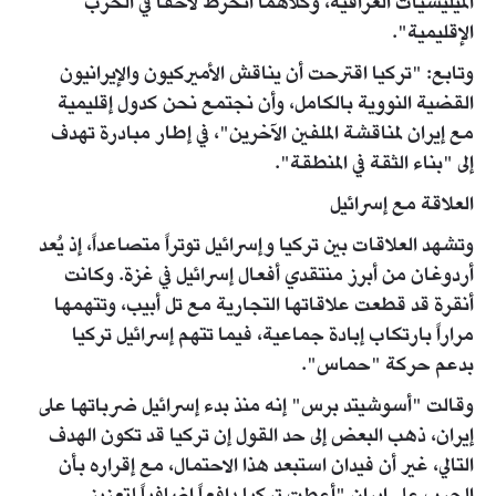
الميليشيات العراقية، وكلاهما انخرط لاحقاً في الحرب
الإقليمية".
وتابع: "تركيا اقترحت أن يناقش الأميركيون والإيرانيون
القضية النووية بالكامل، وأن نجتمع نحن كدول إقليمية
مع إيران لمناقشة الملفين الآخرين"، في إطار مبادرة تهدف
إلى "بناء الثقة في المنطقة".
العلاقة مع إسرائيل
وتشهد العلاقات بين تركيا وإسرائيل توتراً متصاعداً، إذ يُعد
أردوغان من أبرز منتقدي أفعال إسرائيل في غزة. وكانت
أنقرة قد قطعت علاقاتها التجارية مع تل أبيب، وتتهمها
مراراً بارتكاب إبادة جماعية، فيما تتهم إسرائيل تركيا
بدعم حركة "حماس".
وقالت "أسوشيتد برس" إنه منذ بدء إسرائيل ضرباتها على
إيران، ذهب البعض إلى حد القول إن تركيا قد تكون الهدف
التالي، غير أن فيدان استبعد هذا الاحتمال، مع إقراره بأن