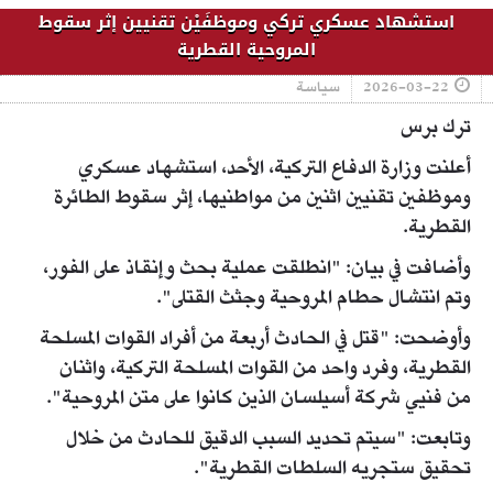
استشهاد عسكري تركي وموظفَيْن تقنيين إثر سقوط
المروحية القطرية
2026-03-22
سياسة
ترك برس
أعلنت وزارة الدفاع التركية، الأحد، استشهاد عسكري
وموظفين تقنيين اثنين من مواطنيها، إثر سقوط الطائرة
القطرية.
وأضافت في بيان: "انطلقت عملية بحث وإنقاذ على الفور،
وتم انتشال حطام المروحية وجثث القتلى".
وأوضحت: "قتل في الحادث أربعة من أفراد القوات المسلحة
القطرية، وفرد واحد من القوات المسلحة التركية، واثنان
من فنيي شركة أسيلسان الذين كانوا على متن المروحية".
وتابعت: "سيتم تحديد السبب الدقيق للحادث من خلال
تحقيق ستجريه السلطات القطرية".