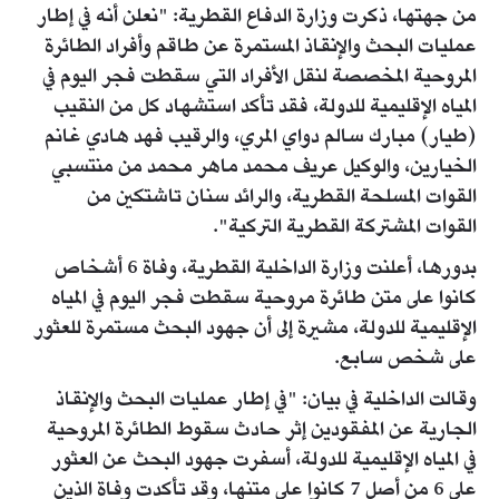
من جهتها، ذكرت وزارة الدفاع القطرية: "نعلن أنه في إطار
عمليات البحث والإنقاذ المستمرة عن طاقم وأفراد الطائرة
المروحية المخصصة لنقل الأفراد التي سقطت فجر اليوم في
المياه الإقليمية للدولة، فقد تأكد استشهاد كل من النقيب
(طيار) مبارك سالم دواي المري، والرقيب فهد هادي غانم
الخيارين، والوكيل عريف محمد ماهر محمد من منتسبي
القوات المسلحة القطرية، والرائد سنان تاشتكين من
القوات المشتركة القطرية التركية".
بدورها، أعلنت وزارة الداخلية القطرية، وفاة 6 أشخاص
كانوا على متن طائرة مروحية سقطت فجر اليوم في المياه
الإقليمية للدولة، مشيرة إلى أن جهود البحث مستمرة للعثور
على شخص سابع.
وقالت الداخلية في بيان: "في إطار عمليات البحث والإنقاذ
الجارية عن المفقودين إثر حادث سقوط الطائرة المروحية
في المياه الإقليمية للدولة، أسفرت جهود البحث عن العثور
على 6 من أصل 7 كانوا على متنها، وقد تأكدت وفاة الذين