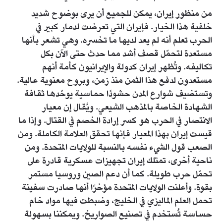
من منظور إيران، يمكن للجميع أن يرى بوضوح شديد
خلفية هذا الخيار. فإيران التي تعرضت لدمار كبير في
الحرب تعلم أنه لم يعد لديها ما تخسره. وهي تشعر بأنها
مستعدة لتحمّل قصف أشد مما حدث حتى الآن بكل
تكاليفه. وتُظهر إيران كدولة والإيرانيون كأمة أنهم
مستعدون لدفع هذا الثمن منذ زمن، وبروح معنوية عالية.
وتستضيف شوارع المدن حشودًا حماسية يوحّدها ثقافة
الشهادة الخاصة بالمذهب الشيعي. ويُقال إن معيار
الانتصار في الحرب هو كسر إرادة الخصم في القتال. وإذا ما
قيست إيران بهذا المعيار فإنها تحقق العلامة الكاملة. ومن
الصعب قول الشيء نفسه بالنسبة للولايات المتحدة. ومن
ناحية أخرى، تمتلك إيران تجهيزات عسكرية قادرة على
تحمّل حرب طويلة. كما أن دعم الصين وروسيا مستمر
بقوة. وأعلنت الولايات المتحدة مؤخرًا أنها صادرت سفينة
تحمل العلم الماليزي في الخليج، وضبطت فيها مواد خام
حساسة تُستخدم في تصنيع الصواريخ. ويمكننا بسهولة