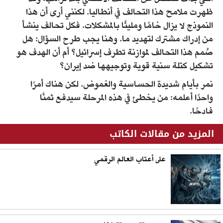
ظهرت ملامح هذا التحالف في أنطاليا. لكنني أرى أن هذا
النموذج لا يزال خامًا ومليئًا بالمشكلات. فكل تحالف ينشأ
من إدراك مشترك لتهديد ما. وهنا يجب طرح السؤال: هل
صُمم هذا التحالف لموازنة تطرف إسرائيل؟ أم أن الهدف هو
تشكيل كتلة سنية قوية وتوجيهها ضد إيران؟
نمر بأيام شديدة الحساسية والغموض. لكن هناك أمرًا
واحدًا أعلمه: من يخطئ في هذه المرحلة سيدفع ثمنًا
فادحًا.
المزيد من مقالات الكاتب
على أعتاب العالم الرقمي