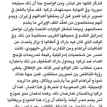
فتركّز ثقلها على لبنان. ومن الواضح جدًا أن ذلك سيتبعه
سوريا، وفي النهاية سيستهدف تركيا. فقد بدأوا بالفعل في
تصوير تركيا كعدو قبل أن يحققوا أهدافهم في إيران. ويبدو
أنهم يستخلصون من تعقّد الملف الإيراني ما يخدم
مصالحهم. وبينما تنشغل الولايات المتحدة بإيران، تواصل
إسرائيل التقدم في محيطها القريب مستفيدة من ذلك. وفي
الوقت الذي كان فيه باراك في أنطاليا لا يزال يتحدث عن
اتفاقيات أبراهام وعن التقارب التركي-اليهودي، كانت
تصدر عن شخصيات إسرائيلية رفيعة تصريحات تؤجج
العداء ضد تركيا. ويحاول باراك التخفيف من ذلك باعتباره
مجرد خطاب. لكن الواقع ليس كذلك على الإطلاق. ينبغي
رؤية التناقض بين تصورين مختلفين. فمن جهة هناك
نموذج أبراهام الذي بدأ يترسّب ويتآكل، وهو ما تريده
الإنجيليّة. لكن السعودية لا تنخرط في هذا المسار. كما أن
تركيا وباكستان تعارضان ذلك. وهما تدفعان نحو نموذج
آخر يضم مصر أيضًا. وأعتقد أن وراء هذا النموذج بريطانيا
التي بدأت تنفصل عن التحالف الأطلسي بعد ترامب. وقد