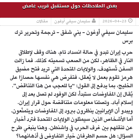
بعض الملاحظات حول مستقبل قريب غامض
2026-04-23
سليمان سيفي أوغون
مقالات
سليمان سيفي أوغون - يني شفق - ترجمة وتحرير ترك
برس
حرب إيران تبدو في حالة انسداد تام. هناك وقف لإطلاق
النار في الظاهر، لكن من الصعب تسميته كذلك. فما زالت
السفن تُستهدف. والولايات المتحدة التي تريد فتح مضيق
هرمز تقوم بعمل لا يُعقل، فتفرض هي نفسها حصارًا على
الخليج، بما يدفع إلى القول: “يا للعجب من هذا التناقض”.
يُقال إن المفاوضات ستبدأ، لكن الوفود لم تصل بعد إلى
إسلام آباد. وتصلنا معلومات متناقضة حول قرار إيران.
ويبدو أن الإيرانيين ينظرون ببرود إلى المفاوضات ويتمنّعون.
أما الأشخاص الذين سيمثلون الولايات المتحدة فترد أخبار
عن تنقلهم بين غرف الحرب في واشنطن. وهنا ينبغي طرح
السؤال: هل حسم الطرفان خيار التفاوض في أذهانهما؟