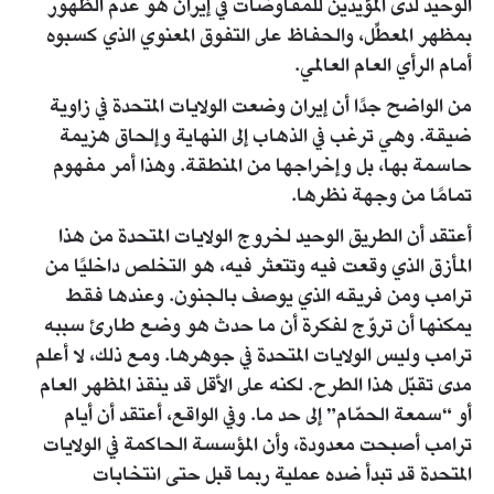
الوحيد لدى المؤيدين للمفاوضات في إيران هو عدم الظهور
بمظهر المعطِّل، والحفاظ على التفوق المعنوي الذي كسبوه
أمام الرأي العام العالمي.
من الواضح جدًا أن إيران وضعت الولايات المتحدة في زاوية
ضيقة. وهي ترغب في الذهاب إلى النهاية وإلحاق هزيمة
حاسمة بها، بل وإخراجها من المنطقة. وهذا أمر مفهوم
تمامًا من وجهة نظرها.
أعتقد أن الطريق الوحيد لخروج الولايات المتحدة من هذا
المأزق الذي وقعت فيه وتتعثر فيه، هو التخلص داخليًا من
ترامب ومن فريقه الذي يوصف بالجنون. وعندها فقط
يمكنها أن تروّج لفكرة أن ما حدث هو وضع طارئ سببه
ترامب وليس الولايات المتحدة في جوهرها. ومع ذلك، لا أعلم
مدى تقبّل هذا الطرح. لكنه على الأقل قد ينقذ المظهر العام
أو “سمعة الحمّام” إلى حد ما. وفي الواقع، أعتقد أن أيام
ترامب أصبحت معدودة، وأن المؤسسة الحاكمة في الولايات
المتحدة قد تبدأ ضده عملية ربما قبل حتى انتخابات