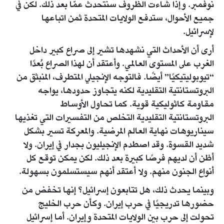
نوفمبر. وإذا شاءت الظروف سنتحدث عمّا بعد ذلك. لكن في
جميع الأحوال، ستدفع الولايات المتحدة ثمن اتباعها
لإسرائيل.
أرى أن الأحداث التي نشهدها تشير إلى صراع كبير داخل
الغرب على المستوى العالمي. وأعتقد أن لهذا الصراع بُعدًا
“تيوبوليتيكيًا” أيضًا. فالتوجه الإنجيلي المتطرف، المنبثق من
البروتستانتية التقليدية لكنه يتجاوز حدودها، يواجه
مقاومة كاثوليكية قوية. كما تحاول الأوساط
البروتستانتية التقليدية التخلص من التفسيرات التي تغذيها
سيناريوهات نهاية العالم المرضية. والمعركة تسير بشكل
شديد القسوة. وقد اصطدم الإنجيليون بجدار في إيران. ولا
أظن أن لديهم فرصًا كبيرة بعد ذلك. لكن يمكن توقع كل
أنواع الجنون منهم. ولا أعتقد أنهم سيستسلمون بسهولة.
وبينما يحدث ذلك، هل تتابعون إسرائيل؟ إنها تخفض من
حضورها تدريجيًا في حرب إيران. وكأن حرب الخليج
تحولت إلى حرب بين الولايات المتحدة وإيران. أما إسرائيل