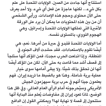
استنتاج أنها جاءت من الصين. الولايات المتحدة على علم
بكل شيء… لكنها عاجزة عن فعل أي شيء. ولا أحد يعرف
حتى الآن محتوى وحجم هذه الإمدادات. ورأيي الشخصي
أن من بين هذه المحتويات ما يمكن أن يرد على الورقة
الأخيرة التي تملكها الولايات المتحدة وإسرائيل، وهي
الهجوم النووي، بالمستوى نفسه.
أما الولايات المتحدة فتبدو في حيرة من أمرها. نعم، هي
أيضًا تقوم بالاستعدادات. فقد حشدت آلاف الجنود في
المنطقة. وإذا اندلعت الحرب مجددًا، فمن المؤكد أنها ستلجأ
إلى قصف أشد مما قامت به حتى الآن. لكن من المؤكد أيضًا
أنها لن تحقق بذلك شيئًا. ولا يبقى أمامها سوى خيار
عملية برية شاملة. وهذا هو بالضبط ما تريده إيران. فهم
يعلمون جيدًا أنهم في حرب برية سيهزمون الجيش
الأمريكي وسيُحرجونه أمام الرأي العام العالمي. وفي ظل هذا
الوضع، لماذا تعود إيران إلى مفاوضات يُعلم منذ البداية أنها
ستتحول إلى قصة لا نهاية لها؟ ويمكنني القول إن الدافع