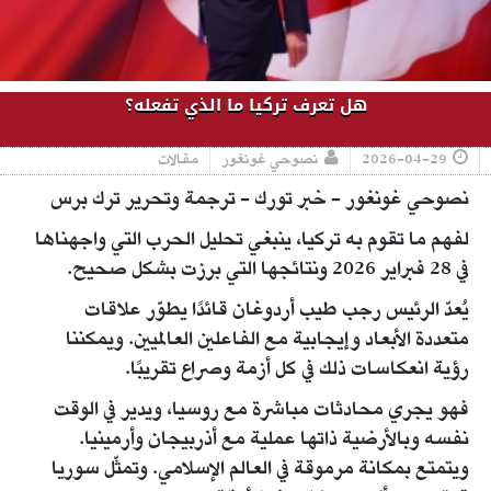
هل تعرف تركيا ما الذي تفعله؟
2026-04-29
نصوحي غونغور
مقالات
نصوحي غونغور - خبر تورك - ترجمة وتحرير ترك برس
لفهم ما تقوم به تركيا، ينبغي تحليل الحرب التي واجهناها
في 28 فبراير 2026 ونتائجها التي برزت بشكل صحيح.
يُعدّ الرئيس رجب طيب أردوغان قائدًا يطوّر علاقات
متعددة الأبعاد وإيجابية مع الفاعلين العالميين. ويمكننا
رؤية انعكاسات ذلك في كل أزمة وصراع تقريبًا.
فهو يجري محادثات مباشرة مع روسيا، ويدير في الوقت
نفسه وبالأرضية ذاتها عملية مع أذربيجان وأرمينيا.
ويتمتع بمكانة مرموقة في العالم الإسلامي. وتمثّل سوريا