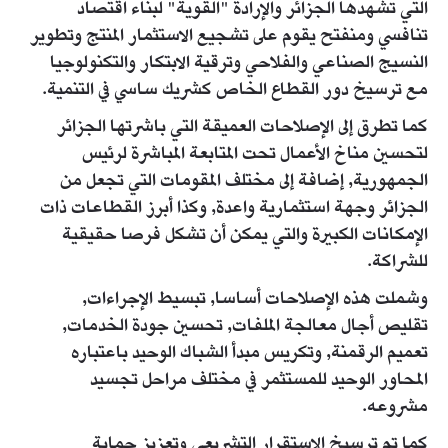
التي تشهدها الجزائر والإرادة "القوية" لبناء اقتصاد
تنافسي ومنفتح يقوم على تشجيع الاستثمار المنتج وتطوير
النسيج الصناعي والفلاحي وترقية الابتكار والتكنولوجيا
مع ترسيخ دور القطاع الخاص كشريك ساسي في التنمية.
كما تطرق إلى الإصلاحات العميقة التي باشرتها الجزائر
لتحسين مناخ الأعمال تحت المتابعة المباشرة لرئيس
الجمهورية, إضافة إلى مختلف المقومات التي تجعل من
الجزائر وجهة استثمارية واعدة, وكذا أبرز القطاعات ذات
الإمكانات الكبيرة والتي يمكن أن تشكل فرصا حقيقية
للشراكة.
وشملت هذه الإصلاحات أساسا, تبسيط الإجراءات,
تقليص أجال معالجة الملفات, تحسين جودة الخدمات,
تعميم الرقمنة, وتكريس مبدأ الشباك الوحيد باعتباره
المحاور الوحيد للمستثمر في مختلف مراحل تجسيد
مشروعه.
كما تم ترسيخ الاستقرار التشريعي وتعزيز حماية