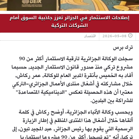
إصلاحات الاستثمار في الجزائر تعزز جاذبية السوق أمام
الشركات التركية
2026-05-08
اقتصاد
ترك برس
سجلت الوكالة الجزائرية لترقية الاستثمار أكثر من 90
مشروع تركي منذ صدور قانون الاستثمار الجديد, حسبما
أفاد به الخميس بأنقرة المدير العام للوكالة, عمر ركاش,
خلال مشاركته في أشغال منتدى الأعمال الجزائري-التركي
معتبرا أن هذه الحصيلة تعكس "الديناميكية المتصاعدة"
للشراكة بين البلدين.
وبحسب وكالة الأنباء الجزائرية، أوضح ركاش في كلمة
ألقاها خلال أشغال هذا المنتدى المنظم في إطار الزيارة
الرسمية التي يقوم بها رئيس الجزائر, عبد المجيد تبون, إلى
تركيا, أنه "تم تسجيل أكثر من 90 مشروعا استثماريا