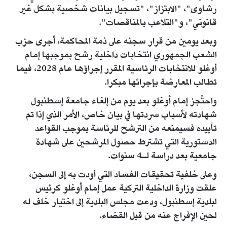
رشاوى"، "الابتزاز"، "تسجيل بيانات شخصية بشكل غير
قانوني"، و"التلاعب بالمناقصات".
وبعد يومين من قرار سجنه على ذمة المحاكمة، أجرى حزب
الشعب الجمهوري انتخابات داخلية رشح بموجبها إمام
أوغلو للانتخابات الرئاسية المقرر إجراؤها عام 2028، فيما
تطالب المعارضة بإجرائها مبكرا.
واحتُجز إمام أوغلو بعد يوم من إلغاء جامعة إسطنبول
شهادته لأسباب سردتها في بيان خاص، الأمر الذي إذا تم
تأييده فسيمنعه من الترشح للرئاسة بموجب القواعد
الدستورية التي تشترط حصول المرشحين على شهادة
جامعية بعد دراسة لـ4 سنوات.
وعلى خلفية تحقيقات الفساد التي أودت به إلى السجن،
علقت وزارة الداخلية التركية عمل إمام أوغلو كرئيس
لبلدية إسطنبول، ودعت مجلس البلدية إلى اختيار خلف له
لحين الإفراج عنه من قبل القضاء.