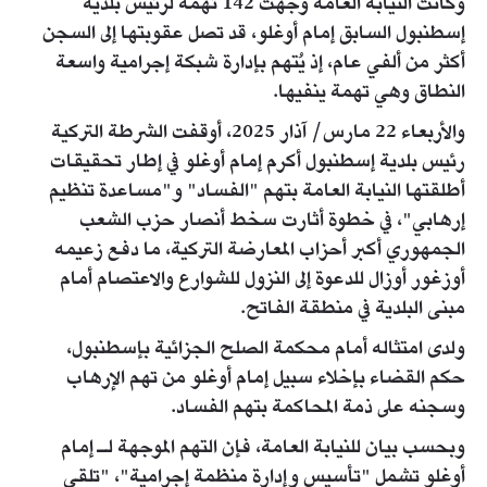
وكانت النيابة العامة وجهت 142 تهمة لرئيس بلدية
إسطنبول السابق إمام أوغلو، قد تصل عقوبتها إلى السجن
أكثر من ألفي عام، إذ يُتهم بإدارة شبكة إجرامية واسعة
النطاق وهي تهمة ينفيها.
والأربعاء 22 مارس/ آذار 2025، أوقفت الشرطة التركية
رئيس بلدية إسطنبول أكرم إمام أوغلو في إطار تحقيقات
أطلقتها النيابة العامة بتهم "الفساد" و"مساعدة تنظيم
إرهابي"، في خطوة أثارت سخط أنصار حزب الشعب
الجمهوري أكبر أحزاب المعارضة التركية، ما دفع زعيمه
أوزغور أوزال للدعوة إلى النزول للشوارع والاعتصام أمام
مبنى البلدية في منطقة الفاتح.
ولدى امتثاله أمام محكمة الصلح الجزائية بإسطنبول،
حكم القضاء بإخلاء سبيل إمام أوغلو من تهم الإرهاب
وسجنه على ذمة المحاكمة بتهم الفساد.
وبحسب بيان للنيابة العامة، فإن التهم الموجهة لـ إمام
أوغلو تشمل "تأسيس وإدارة منظمة إجرامية"، "تلقي