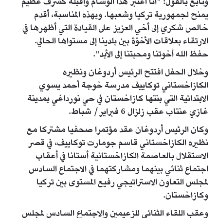
وتابع بالقول: "أنا أعتبر هذا الوسام وأقبله كشرف عظيم
يمنح لجمهورية تركيا وشعبها. وبهذه المناسبة، أقدم
خالص شكري إلى أخي العزيز على القيادة التي أظهرها في
الارتقاء بعلاقات الأخوّة بين بلدينا إلى مستواها الحالي.
حفظ الله أخوتنا ومحبتنا إلى الأبد".
وخلال الحفل افتتح الرئيس أردوغان ونظيره
الكازاخستاني توكاييف مدرسة خوجة أحمد يسوي
الابتدائية التي بنتها كازاخستان في حي نورداغي بمدينة
غازي عنتاب عقب زلزال 6 فبراير/ شباط.
وكان الرئيس أردوغان عقد مؤتمرا صحفيا مشتركا مع
نظيره الكازاخستاني قاسم جومارت توكاييف، في قصر
الاستقلال بالعاصمة الكازاخستانية أستانا في أعقاب
اجتماع ثنائي بينهما ومشاركتهما في الاجتماع السادس
لمجلس التعاون الاستراتيجي رفيع المستوى بين تركيا
وكازاخستان.
وعقب اللقاء الثنائي للزعيمين والاجتماع السادس لمجلس