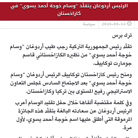
الرئيس أردوغان يتقلّد "وسام خوجة أحمد يسوي" في
كازاخستان
2026-05-14
سياسة
ترك برس
تقلّد رئيس الجمهورية التركية رجب طيب أردوغان "وسام
خوجة أحمد يسوي" من نظيره الكازاخستاني قاسم
جومارت توكاييف.
ومنح رئيس كازاخستان توكاييف الرئيس أردوغان "وسام
خوجة أحمد يسوي" بعد الاجتماع السادس لمجلس التعاون
الاستراتيجي رفيع المستوى بين تركيا وكازاخستان.
وفي كلمة مقتضبة ألقاها خلال حفل تقليد الوسام أعرب
الرئيس أردوغان عن سعادته البالغة بتقلّد هذه الجائزة
المرموقة التي أطلق عليها اسم خوجة أحمد يسوي، لأول
مرة.