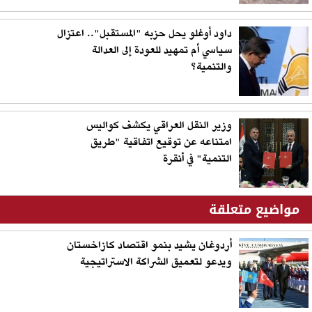
داود أوغلو يحل حزبه "المستقبل".. اعتزال
سياسي أم تمهيد للعودة إلى العدالة
والتنمية؟
وزير النقل العراقي يكشف كواليس
امتناعه عن توقيع اتفاقية "طريق
التنمية" في أنقرة
مواضيع متعلقة
أردوغان يشيد بنمو اقتصاد كازاخستان
ويدعو لتعميق الشراكة الاستراتيجية