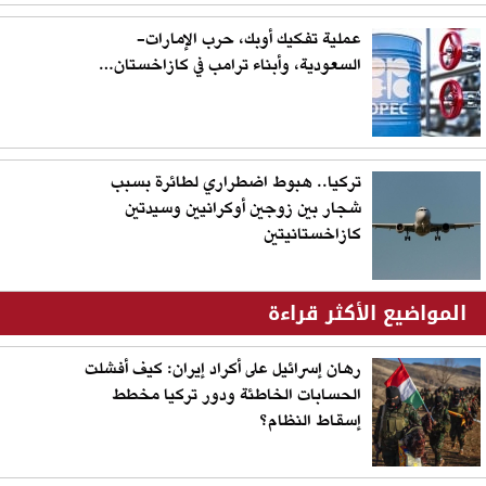
عملية تفكيك أوبك، حرب الإمارات-
السعودية، وأبناء ترامب في كازاخستان…
تركيا.. هبوط اضطراري لطائرة بسبب
شجار بين زوجين أوكرانيين وسيدتين
كازاخستانيتين
المواضيع الأكثر قراءة
رهان إسرائيل على أكراد إيران: كيف أفشلت
الحسابات الخاطئة ودور تركيا مخطط
إسقاط النظام؟