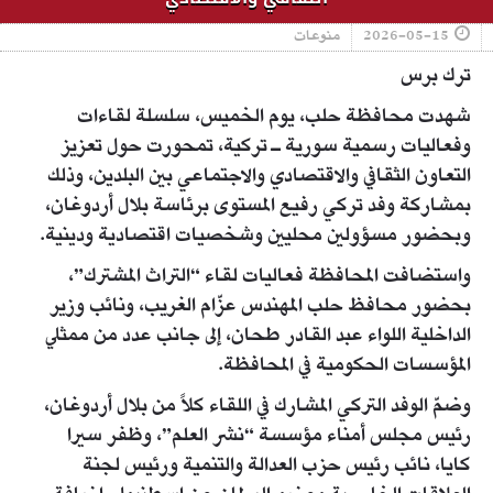
2026-05-15
منوعات
ترك برس
شهدت محافظة حلب، يوم الخميس، سلسلة لقاءات
وفعاليات رسمية سورية ـ تركية، تمحورت حول تعزيز
التعاون الثقافي والاقتصادي والاجتماعي بين البلدين، وذلك
بمشاركة وفد تركي رفيع المستوى برئاسة بلال أردوغان،
وبحضور مسؤولين محليين وشخصيات اقتصادية ودينية.
واستضافت المحافظة فعاليات لقاء “التراث المشترك”،
بحضور محافظ حلب المهندس عزّام الغريب، ونائب وزير
الداخلية اللواء عبد القادر طحان، إلى جانب عدد من ممثلي
المؤسسات الحكومية في المحافظة.
وضمّ الوفد التركي المشارك في اللقاء كلاً من بلال أردوغان،
رئيس مجلس أمناء مؤسسة “نشر العلم”، وظفر سيرا
كايا، نائب رئيس حزب العدالة والتنمية ورئيس لجنة