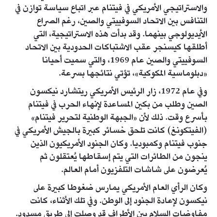
والاستراتيجي الأمريكي في فيتنام عبر اتباع سياسة توازن في
التنافس بين الاتحاد السوفييتي والصين، رغم الصراع
الأيديولوجي بينهما. وقد بدأت هذه الاستراتيجية، التي
أطلقها كيسنجر عقب الاشتباكات الحدودية بين الاتحاد
السوفييتي والصين عام 1969، والتي سميت أحيانا
«دبلوماسية المكوكية»، تؤتي نتائجها بسرعة.
وفي عام 1972، زار الرئيس الأمريكي ريتشارد نيكسون
الصين وطلب من بكين المساعدة لإنهاء الحرب في فيتنام
بأسرع وقت. ذلك لأن «الجبهة الوطنية لتحرير فيتنام»
(الفيتكونغ) كانت تلحق خسائر كبيرة بالجيش الأمريكي في
جنوب فيتنام وكمبوديا. وكان الجنود الأمريكيون الذين
ينجون من الطائرات التي يتم إسقاطها يُعتقلون ثم
يُعرضون على شاشات التلفزيون أمام العالم.
وكان الرأي العام الأمريكي يمارس ضغوطا كبيرة على
نيكسون لإعادة الجنود إلى الوطن. وفي تلك الأثناء، كانت
مفاوضات السلام بين الأطراف قد وصلت إلى طريق مسدود.