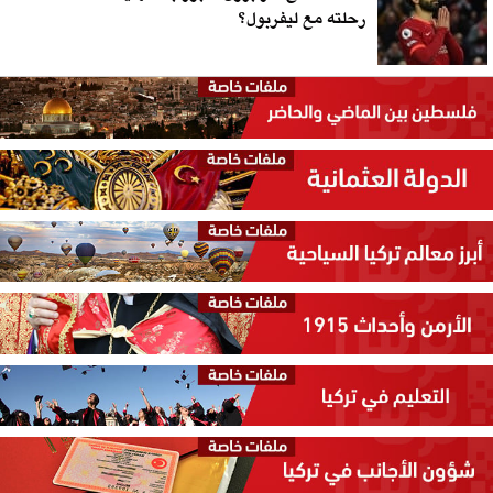
رحلته مع ليفربول؟