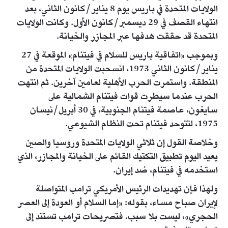
الولايات المتحدة في باريس يوم 8 يناير/كانون الثاني، بعد
انتهاء القصف في 29 ديسمبر/كانون الأول. وكانت الولايات
المتحدة قد حققت هدفها عبر المجازر والخيانة.
وبموجب «اتفاقية باريس للسلام في فيتنام» الموقعة في 27
يناير/كانون الثاني 1973، انسحبت الولايات المتحدة من
المنطقة. واستمرت الحرب الأهلية لعامين آخرين. ثم انتهت
الحرب عندما سيطرت قوات فيتنام الشمالية على
سايغون، عاصمة فيتنام الجنوبية، في 30 أبريل/نيسان
1975، لتتوحد فيتنام تحت النظام الشيوعي.
وخلاصة القول إن ثلاثي الولايات المتحدة وروسيا والصين
يعيد اليوم تطبيق التكتيك القائم على الخيانة والمجازر، الذي
استخدمه في فيتنام، ضد إيران.
ولهذا فإن تهديدات الرئيس الأمريكي ترامب المتواصلة
لإيران صباح مساء، بقوله: «إما السلام أو العودة إلى العصر
الحجري»، ليست بلا سبب. فتصريحات ترامب تستند إلى