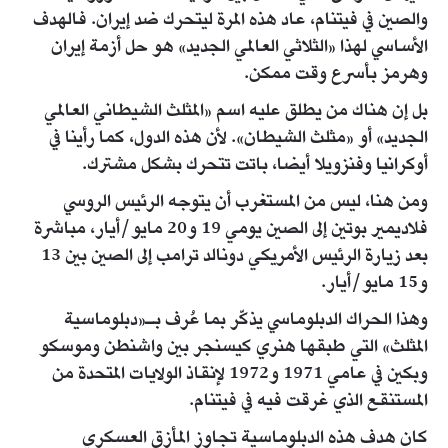
والصين في فيتنام، عاد هذه المرة ليتحرك ضد إيران. فالهدف
الأساسي لهذا «الثلاثي العالمي الجديد» هو حل أزمة إيران
وهرمز بأسرع وقت ممكن.
بل إن هناك من يطلق عليه اسم «المثلث الشيطاني العالمي
الجديد» أو «مثلث الشيطان». لأن هذه الدول، كما رأينا في
أوكرانيا وفنزويلا أيضا، باتت تتحرك بشكل مشترك.
ومن هنا، ليس من المستغرب أن يتوجه الرئيس الروسي
فلاديمير بوتين إلى الصين يومي 19 و20 مايو/أيار، مباشرة
بعد زيارة الرئيس الأمريكي دونالد ترامب إلى الصين بين 13
و15 مايو/أيار.
وهذا الحراك الدبلوماسي يذكّر بما عُرف بـ«دبلوماسية
المثلث» التي طبقها هنري كيسنجر بين واشنطن وموسكو
وبكين في عامي 1971 و1972 لإنقاذ الولايات المتحدة من
المستنقع الذي غرقت فيه في فيتنام.
كان هدف هذه الدبلوماسية تجاوز المأزق العسكري