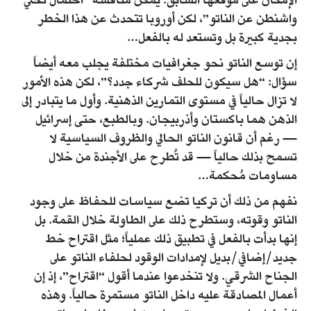
الإمكان على موقعها السابق. يمكن مناقشة “احتمال تخلي
واشنطن عن الناتو”، لكن أوروبا تتحدث عن هذا الخطر
بجدية كبيرة بل وتستعد له بالفعل…
إن توسع الناتو نحو جغرافيات مختلفة يجلب معه أيضاً
سؤال: “هل سيكون للحلف شركاء جدد؟”، لكن هذه الأمور
لا تزال حالياً في مستوى التمارين الذهنية. وأول ما يتبادر إلى
الذهن هما باكستان وأذربيجان. وبالطبع، حتى إسرائيل
— رغم أن قانون الناتو الحالي والظروف السياسية لا
تسمح بذلك حالياً — قد تُطرح على الأجندة من خلال
مساومات مُحكمة…
نفهم من ذلك أن تركيا تضع سياسات للحفاظ على وجود
الناتو وقوته، وستطرح ذلك على الطاولة خلال القمة. بل
إنها بدأت بالفعل في تطبيق ذلك عملياً؛ مثل اقتراح خط
جديد/إضافي/بديل لإمدادات الوقود لحلفاء الناتو على
الجناح الشرقي. ولا تنخدعوا عندما أقول “اقتراح”، إذ إن
أعمال المصادقة عليه داخل الناتو مستمرة حالياً. وهذه