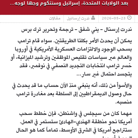
بعد الولايات المتحدة، إسرائيل وسنتكوم وجها لوجه…
2026-05-23
ندرت إرسانيل
مقالات
ندرت إرسنال - يني شفق - ترجمة وتحرير ترك برس
يمكن أن يحدث الأمر بكلتا الطريقتين. سواء قام ترامب
بسحب الوجود والالتزامات العسكرية الأمريكية في أوروبا
والعالم عبر سياسات تقليص الموظفين وترشيد الميزانية، أو
خسر ترامب انتخابات التجديد النصفي في نوفمبر، فقد
يتجسد احتمال غير سار…
والأسوأ من ذلك، أنه ينبغي منذ الآن حساب ما قد يحدث في
حال وصول الديمقراطيين إلى السلطة بعد مغادرة ترامب
منصبه.
مهما كان من سيجلس في واشنطن، فإن خطط سحب
أمريكا نحو منطقة الهندي-الهادئ ستستمر في العمل.
ستتراجع أمريكا في الشرق الأوسط، تماماً كما هو الحال