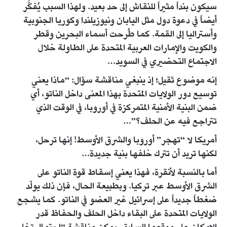
سيكون بنداً مثيراً للنقاش إلى حد بعيد. ولهذا السبب يُفكَّر
أيضاً في دعوة دول مثل اليابان ونيوزيلندا وكوريا الجنوبية
وأستراليا إلى القمة. كما طُرحت أسماء البحرين وقطر
والكويت والإمارات العربية المتحدة على الطاولة خلال
الاجتماع التحضيري في السويد…
إنه موضوع ثقيل؛ إذ ينبغي مناقشة سؤال: “ماذا يعني
توسيع دور الولايات المتحدة بهذا المعنى داخل الناتو، أي
ضمن البنية الأمنية المتمركزة في أوروبا، في الوقت الذي
تتراجع فيه عن الحلف؟”…
أمريكا لا “تهجر” أوروبا والشرق الأوسط! إنها ترحل،
لكنها تريد أن تترك خلفها بنية جديدة…
أما بالنسبة لأنقرة، فهذا يعني إسقاط قوة الناتو على
الشرق الأوسط عبر تركيا. وبطبيعة الحال، فإن ذلك يولّد
ضغطاً جديداً على إسرائيل غير العضو في الناتو. كما يشجع
الولايات المتحدة على البقاء داخل الحلف والحفاظ قدر