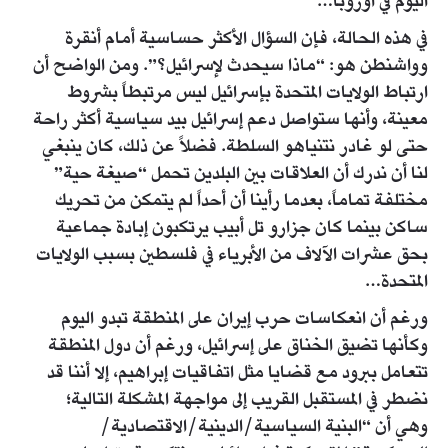
اليوم في أوروبا…
في هذه الحالة، فإن السؤال الأكثر حساسية أمام أنقرة
وواشنطن هو: “ماذا سيحدث لإسرائيل؟”. ومن الواضح أن
ارتباط الولايات المتحدة بإسرائيل ليس مرتبطاً بشروط
معينة، وأنها ستواصل دعم إسرائيل بيد سياسية أكثر راحة
حتى لو غادر نتنياهو السلطة. فضلاً عن ذلك، كان ينبغي
لنا أن ندرك أن العلاقات بين البلدين تحمل “صيغة حية”
مختلفة تماماً، بعدما رأينا أن أحداً لم يتمكن من تحريك
ساكن بينما كان جزارو تل أبيب يرتكبون إبادة جماعية
بحق عشرات الآلاف من الأبرياء في فلسطين بسبب الولايات
المتحدة…
ورغم أن انعكاسات حرب إيران على المنطقة تبدو اليوم
وكأنها تضيق الخناق على إسرائيل، ورغم أن دول المنطقة
تتعامل ببرود مع قضايا مثل اتفاقيات إبراهيم، إلا أننا قد
نضطر في المستقبل القريب إلى مواجهة المشكلة التالية؛
وهي أن “البنية السياسية/الدينية/الاقتصادية/