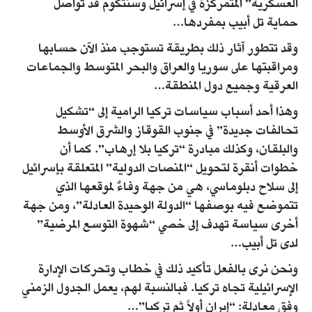
العسكرية” المتمركزة في إسرائيل وسنتكوم قد تواصل
حماية تل أبيب بمفردها…
وقد تتطور آثار ذلك بطريقة تستوجب منذ الآن حسابها
ومراقبتها على سوريا والعراق والبحر المتوسط والجماعات
العرقية وجميع دول المنطقة…
وهذا أحد أسباب سياسات تركيا الرامية إلى “تشكيل
تحالفات جديدة” في جنوب القوقاز والشرق الأوسط
والبلقان، وكذلك مبادرة “تركيا بلا إرهاب”. كما أن
خطوات أنقرة لتحويل “المنصات الدولية” المتعلقة بإسرائيل
إلى سلاح دبلوماسي، هي من جهة وفاءٌ لموقعها الذي
تتموضع فيه بوصفها “الدولة الوحيدة العادلة”، ومن جهة
أخرى سياسة تهدف إلى خصي “شهوة التوسع المرضية”
لدى تل أبيب…
ونحن نرى بالفعل تأكيد ذلك في خطاب وتحركات الإدارة
الإسرائيلية تجاه تركيا. فبالنسبة لهم، يعمل الجدول الزمني
وفق معادلة: “إيران أولاً ثم تركيا”…