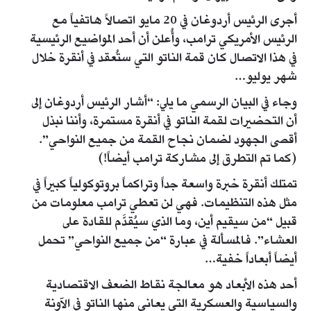
أجرى الرئيس أردوغان في 20 مايو اتصالاً هاتفياً مع
الرئيس الأمريكي ترامب، وأُعلن أن أحد المواضيع الرئيسية
في هذا الاتصال كان قمة الناتو التي ستُعقد في أنقرة خلال
شهر يوليو…
وجاء في البيان الرسمي ما يلي: “أشار الرئيس أردوغان إلى
أن التحضيرات لقمة الناتو في أنقرة مستمرة، وأننا نبذل
أقصى الجهود لضمان نجاح القمة من جميع النواحي”.
(كما تم التطرق إلى مشاركة ترامب أيضاً!)
تمتلك أنقرة خبرة واسعة جداً وتراكماً بروتوكولياً كبيراً في
مثل هذه التنظيمات. فهي لن تعطي ترامب معلومات من
قبيل “من سيقيم أين، وما الذي سيُقدَّم للقادة على
العشاء”. فالمسألة في عبارة “من جميع النواحي” تحمل
أيضاً أبعاداً خفية…
أحد هذه الأبعاد هو معالجة نقاط الضعف الاقتصادية
والسياسية والعسكرية التي يعاني منها الناتو في الآونة