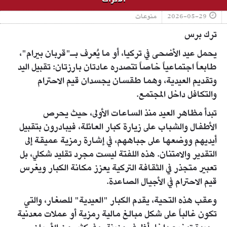
2026-05-29
منوعات
ترك برس
يحمل عيد الأضحى في تركيا، أو ما يُعرف بـ"قربان بيرام"،
طابعاً اجتماعياً خاصاً تتصدره عادتان بارزتان: تقبيل اليد
وتقديم العيدية، وهما طقسان يجسدان قيم الاحترام
والتكافل داخل المجتمع.
تبدأ مظاهر العيد منذ الساعات الأولى، حيث يحرص
الأطفال والشباب على زيارة كبار العائلة، فيبادرون بتقبيل
أيديهم ووضعها على جباههم، في إشارة رمزية عميقة إلى
التقدير والامتنان. هذه اللفتة ليست مجرد تقليد شكلي، بل
تعبير متجذر في الثقافة التركية يعزز مكانة الكبار ويغرس
قيم الاحترام في الأجيال الصاعدة.
وعقب هذه التحية، يقدم الكبار "العيدية" للصغار، والتي
تكون غالباً على شكل مبالغ مالية رمزية أو عملات معدنية