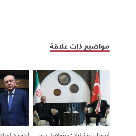
مواضيع ذات علاقة
أردوغان لبزشكيان: سنواصل دعم
أردوغان لسلط