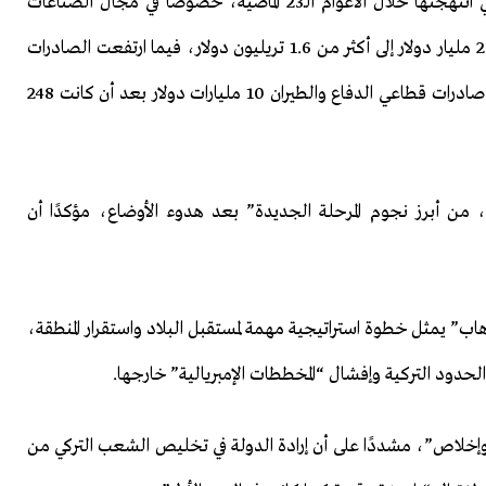
وأوضح أردوغان أن تركيا تجني اليوم ثمار السياسات التي انتهجتها خلال الأعوام الـ23 الماضية، خصوصًا في مجال الصناعات
الدفاعية، مشيرًا إلى أن حجم الاقتصاد التركي ارتفع من 238 مليار دولار إلى أكثر من 1.6 تريليون دولار، فيما ارتفعت الصادرات
السنوية من 36 مليار دولار إلى 276 مليار دولار، وتجاوزت صادرات قطاعي الدفاع والطيران 10 مليارات دولار بعد أن كانت 248
 من أبرز نجوم المرحلة الجديدة” بعد هدوء الأوضاع، مؤكدًا أن
هاب” يمثل خطوة استراتيجية مهمة لمستقبل البلاد واستقرار المنطقة،
الحدود التركية وإفشال “المخططات الإمبريالية” خارجها.
ل وإخلاص”، مشددًا على أن إرادة الدولة في تخليص الشعب التركي من