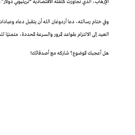
الإرهاب، الذي تجاوزت كلفته الاقتصادية “تريليوني دولار”، 
وفي ختام رسالته، دعا أردوغان الله أن يتقبل دعاء وعبادات 
العيد إلى الالتزام بقواعد المرور والسرعة المحددة، متمنيًا
هل أعجبك الموضوع؟ شاركه مع أصدقائك!