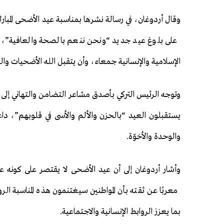
وقال أردوغان، في رسالة نشرها بمناسبة عيد الأضحى المبارك
على بلوغ عيد جديد “ونحن ننعم بالصحة والعافية”، معربً
الإسلامية والإنسانية جمعاء، وأن يتقبل الله الأضحيات وا
وتوجه الرئيس التركي بأصدق مشاعر التضامن والتهاني إلى ا
يستقبلون العيد “بالحزن والألم والأسى في قلوبهم”، داعيًا
والوحدة والأخوّة.
وأشار أردوغان إلى أن عيد الأضحى لا يقتصر على كونه 
معربًا عن ثقته بأن المواطنين سيغتنمون هذه المناسبة الر
بما يعزز الروابط الإنسانية والاجتماعية.