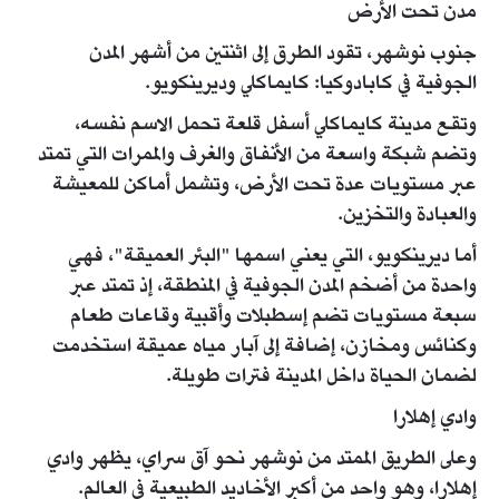
مدن تحت الأرض
جنوب نوشهر، تقود الطرق إلى اثنتين من أشهر المدن
الجوفية في كابادوكيا: كايماكلي وديرينكويو.
وتقع مدينة كايماكلي أسفل قلعة تحمل الاسم نفسه،
وتضم شبكة واسعة من الأنفاق والغرف والممرات التي تمتد
عبر مستويات عدة تحت الأرض، وتشمل أماكن للمعيشة
والعبادة والتخزين.
أما ديرينكويو، التي يعني اسمها "البئر العميقة"، فهي
واحدة من أضخم المدن الجوفية في المنطقة، إذ تمتد عبر
سبعة مستويات تضم إسطبلات وأقبية وقاعات طعام
وكنائس ومخازن، إضافة إلى آبار مياه عميقة استخدمت
لضمان الحياة داخل المدينة فترات طويلة.
وادي إهلارا
وعلى الطريق الممتد من نوشهر نحو آق سراي، يظهر وادي
إهلارا، وهو واحد من أكبر الأخاديد الطبيعية في العالم.