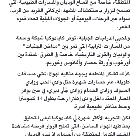
المنطقة، خاصة مع اتساع الوديان والمسارات الطبيعية التي
تسمح للزوار باستكشاف المشهد البركاني الفريد عن قرب،
سواء عبر الرحلات اليومية أو الجولات الليلية تحت ضوء
القمر.
ولمحبي الدراجات الجبلية، توفر كابادوكيا شبكة واسعة
من المسارات الترابية التي تمر بين "مداخن الجنيات"
والوديان والقرى التاريخية، خاصة في الطرق الممتدة بين
أورغوب وأورتة حصار وأفانوس وغوريم.
كذلك تشكل المنطقة وجهة مثالية لهواة المشي مسافات
طويلة، عبر مسارات شهيرة مثل وادي الحب ووادي
السيوف ووادي الحمام ووادي جُلّي ديري، في حين يوفر
المسار الممتد داخل وادي إهلارا رحلة بطول 14 كيلومترا
وسط مناظر طبيعية آسرة.
لكن التجربة الأكثر شهرة في كابادوكيا تبقى التحليق
بمناطيد الهواء الساخن، التي تمنح الزوار فرصة مشاهدة
المشهد الكامل للمنطقة من السماء، إذ تبدو الوديان