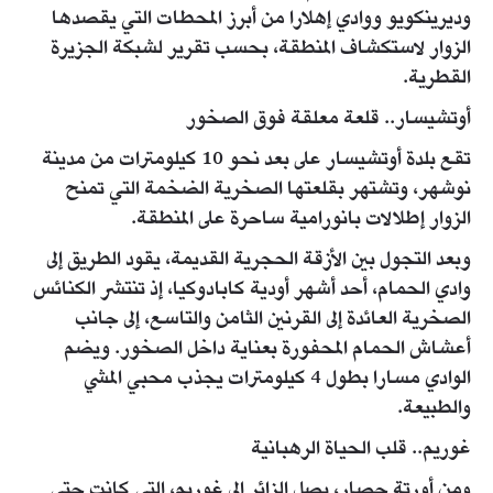
وديرينكويو ووادي إهلارا من أبرز المحطات التي يقصدها
الزوار لاستكشاف المنطقة، بحسب تقرير لشبكة الجزيرة
القطرية.
أوتشيسار.. قلعة معلقة فوق الصخور
تقع بلدة أوتشيسار على بعد نحو 10 كيلومترات من مدينة
نوشهر، وتشتهر بقلعتها الصخرية الضخمة التي تمنح
الزوار إطلالات بانورامية ساحرة على المنطقة.
وبعد التجول بين الأزقة الحجرية القديمة، يقود الطريق إلى
وادي الحمام، أحد أشهر أودية كابادوكيا، إذ تنتشر الكنائس
الصخرية العائدة إلى القرنين الثامن والتاسع، إلى جانب
أعشاش الحمام المحفورة بعناية داخل الصخور. ويضم
الوادي مسارا بطول 4 كيلومترات يجذب محبي المشي
والطبيعة.
غوريم.. قلب الحياة الرهبانية
ومن أورتة حصار، يصل الزائر إلى غوريم، التي كانت حتى