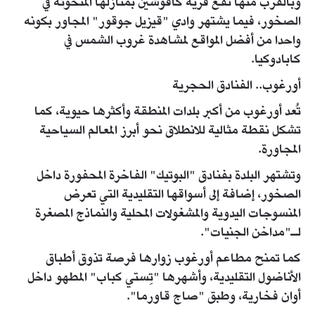
وبالقرب منها تقع قرية كافوشين بمنازلها المنحوتة في
الصخور، فيما يشتهر وادي "قيزيل جوقور" المجاور بكونه
واحدا من أفضل المواقع لمشاهدة غروب الشمس في
كابادوكيا.
أورغوب.. الفنادق الحجرية
تُعد أورغوب من أكبر بلدات المنطقة وأكثرها حيوية، كما
تشكل نقطة مثالية للانطلاق نحو أبرز المعالم السياحية
المجاورة.
وتشتهر البلدة بفنادق "البوتيك" الفاخرة المحفورة داخل
الصخور، إضافة إلى أسواقها التقليدية التي تعرض
المنسوجات اليدوية والمشغولات المحلية والنماذج المصغرة
لـ"مداخن الجنيات".
كما تمنح مطاعم أورغوب زوارها فرصة تذوق أطباق
الأناضول التقليدية، وأشهرها "تِستي كباب" المطهو داخل
أوان فخارية، وطبق "صاج قاورما".