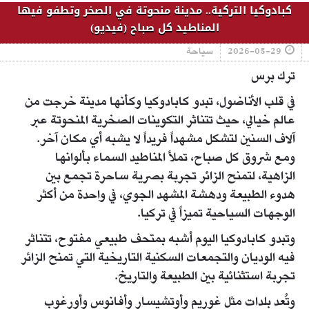
كبادوكيا التركية.. مدينة منحوتة في الصخر وتطفو فيها
المناطيد كل صباح (فيديو)
2026-05-29
سياحة
ترك برس
في قلب الأناضول، تبدو كابادوكيا وكأنها مدينة خرجت من
عالم خيالي، حيث تتناثر التكوينات الصخرية المنحوتة عبر
آلاف السنين لتشكل مشهداً فريداً لا يشبه أي مكان آخر.
ومع شروق كل صباح، تملأ المناطيد السماء بألوانها
الزاهية، لتمنح الزائر تجربة بصرية ساحرة تجمع بين
هدوء الطبيعة ودهشة المشهد الجوي، في واحدة من أكثر
الوجهات السياحية تميزاً في تركيا.
وتبدو كابادوكيا اليوم أشبه بمتحف طبيعي مفتوح، تتناثر
فيه الوديان والتجمعات السكنية التاريخية التي تمنح الزائر
تجربة استثنائية بين الطبيعة والتاريخ.
وتُعد بلدات مثل غوريم وأوتشيسار وأفانوس وأورغوب