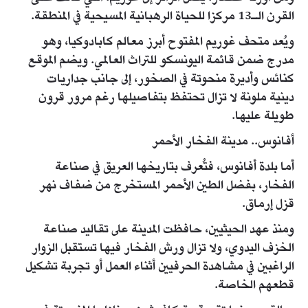
القرن الـ13 مركزا للحياة الرهبانية المسيحية في المنطقة.
ويُعد متحف غوريم المفتوح أبرز معالم كابادوكيا، وهو
مدرج ضمن قائمة اليونسكو للتراث العالمي. ويضم الموقع
كنائس وأديرة منحوتة في الصخور، إلى جانب جداريات
دينية ملونة لا تزال تحتفظ بتفاصيلها رغم مرور قرون
طويلة عليها.
أفانوس.. مدينة الفخار الأحمر
أما بلدة أفانوس، فتُعرف بتاريخها العريق في صناعة
الفخار، بفضل الطين الأحمر المستخرج من ضفاف نهر
قزل إرماق.
ومنذ عهد الحيثيين، حافظت المدينة على تقاليد صناعة
الخزف اليدوي، ولا تزال ورش الفخار فيها تستقبل الزوار
الراغبين في مشاهدة الحرفيين أثناء العمل أو تجربة تشكيل
قطعهم الخاصة.