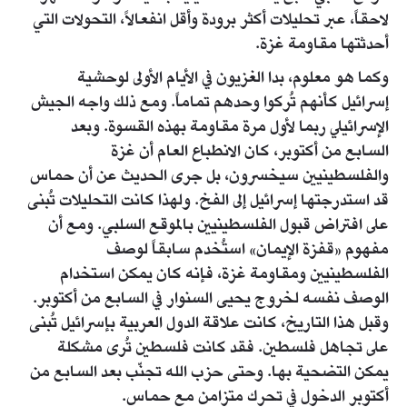
لاحقاً، عبر تحليلات أكثر برودة وأقل انفعالاً، التحولات التي
أحدثتها مقاومة غزة.
وكما هو معلوم، بدا الغزيون في الأيام الأولى لوحشية
إسرائيل كأنهم تُركوا وحدهم تماماً. ومع ذلك واجه الجيش
الإسرائيلي ربما لأول مرة مقاومة بهذه القسوة. وبعد
السابع من أكتوبر، كان الانطباع العام أن غزة
والفلسطينيين سيخسرون، بل جرى الحديث عن أن حماس
قد استدرجتها إسرائيل إلى الفخ. ولهذا كانت التحليلات تُبنى
على افتراض قبول الفلسطينيين بالموقع السلبي. ومع أن
مفهوم «قفزة الإيمان» استُخدم سابقاً لوصف
الفلسطينيين ومقاومة غزة، فإنه كان يمكن استخدام
الوصف نفسه لخروج يحيى السنوار في السابع من أكتوبر.
وقبل هذا التاريخ، كانت علاقة الدول العربية بإسرائيل تُبنى
على تجاهل فلسطين. فقد كانت فلسطين تُرى مشكلة
يمكن التضحية بها. وحتى حزب الله تجنّب بعد السابع من
أكتوبر الدخول في تحرك متزامن مع حماس.