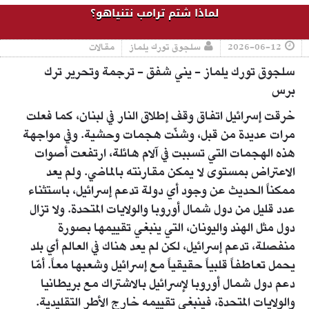
لماذا شتم ترامب نتنياهو؟
2026-06-12
سلجوق تورك يلماز
مقالات
سلجوق تورك يلماز - يني شفق - ترجمة وتحرير ترك
برس
خرقت إسرائيل اتفاق وقف إطلاق النار في لبنان، كما فعلت
مرات عديدة من قبل، وشنّت هجمات وحشية. وفي مواجهة
هذه الهجمات التي تسببت في آلام هائلة، ارتفعت أصوات
الاعتراض بمستوى لا يمكن مقارنته بالماضي. ولم يعد
ممكناً الحديث عن وجود أي دولة تدعم إسرائيل، باستثناء
عدد قليل من دول شمال أوروبا والولايات المتحدة. ولا تزال
دول مثل الهند واليونان، التي ينبغي تقييمها بصورة
منفصلة، تدعم إسرائيل، لكن لم يعد هناك في العالم أي بلد
يحمل تعاطفاً قلبياً حقيقياً مع إسرائيل وشعبها معاً. أمّا
دعم دول شمال أوروبا لإسرائيل بالاشتراك مع بريطانيا
والولايات المتحدة، فينبغي تقييمه خارج الأطر التقليدية.