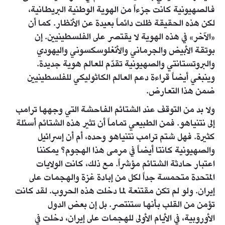
فالصهيونية كانت جزءاً من الهوية الوطنية البريطانية،
لكن هذه الحقيقة ظلت دائماً بعيدة عن الأنظار. كما أن
«الآخر» في هذه الهوية لا يقتصر على الفلسطينيين. إن
بوتقة الأبيض والجرماني والأنغلوسكسوني واليهودي
والبروتستانتي والصهيونية تقدّم للعالم هوية جديدة.
وينبغي أيضاً قراءة دعم العالم الكاثوليكي للفلسطينيين
ضمن هذا التعارض.
ولا بد من التوقف عند الشتائم الفاحشة التي وجهها ترامب
إلى نتنياهو. فمن الطبيعي تماماً أن تثير هذه الشتائم أسئلة
كثيرة. فهل شتم ترامب نتنياهو وحده، أم أن إسرائيل
والصهيونية كانتا أيضاً في مرمى هذا الهجوم؟ يمكننا
اعتبار حادثة الشتائم مؤشراً. مع ذلك، كانت الولايات
المتحدة متحمسة جداً لكل من إبادة غزة والهجمات على
إيران. ولو لم تكن مقتنعة لما دخلت هذه الحروب. لقد كانت
تؤمن من القلب بأنها ستنتصر. بل إن بعض الدول
الأوروبية، في الأيام الأولى للهجمات على إيران، دخلت في