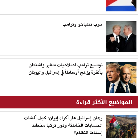
حرب نتنياهو وترامب
توسيع ترامب لصلاحيات سفير واشنطن
بأنقرة يزعج أوساطاً في إسرائيل واليونان
المواضيع الأكثر قراءة
رهان إسرائيل على أكراد إيران: كيف أفشلت
الحسابات الخاطئة ودور تركيا مخطط
إسقاط النظام؟