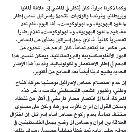
وكما ذكرنا مراراً، كان يُنظر في الماضي إلى علاقة ألمانيا
وبريطانيا وفرنسا والولايات المتحدة بإسرائيل ضمن إطار
«القوة اليهودية» و«الهولوكوست». أمّا اليوم، فلم تعد
مفاهيم «القوة اليهودية» و«الهولوكوست» تقدّم إطاراً
تفسيرياً كافياً. فالذي جعل إسرائيل بمنأى عن المساس،
على عكس ما يُعتقد تماماً، كان الدعم غير المحدود من
الدول الأنغلوسكسونية والبروتستانتية. ويمكن تفسير هذا
الدعم في إطار الاستعمار والكولونيالية. وقد بدأ هذا الإطار
الجديد يشيع لدينا أيضاً بعد السابع من أكتوبر.
إن عدم استسلام حماس لإسرائيل بوصفها حركة كفاح
وطني، وظهور الشعب الفلسطيني بكامله داخل هذه
المعركة، أدّيا إلى انكسار مسار تاريخي في أكثر من نقطة.
ويمكن القول إن إيران تأثرت بدورها، ولكن على مستوى
مختلف تماماً، بعدم ركوع حماس أمام إسرائيل. إن اختزال
العلاقة بين إيران وحماس إلى وضع يجعل الفلسطينيين في
موقع سلبي تابع يُعد خطأً تحليلياً جسيماً. وسوف تظهر