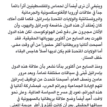
وينبغي أن نرى أيضاً أن لحماس وللفلسطينيين أثراً دائماً
جداً في علاقات أوروبا الأنغلوسكسونية والجرمانية
والبروتستانتية والولايات المتحدة بإسرائيل. فكما قلت أعلاه،
كان يُعتقد أن هذه الدول خاضعة لإسرائيل واليهود، وأن
الألمان مجبرون على دفع ثمن الهولوكوست. لكن هذه الدول
ظهرت بعد السابع من أكتوبر بهوياتها الحقيقية. فقد
أصبحت ألمانيا وبريطانيا أكثر حضوراً من أي وقت مضى.
أما الولايات المتحدة فلم يكن لديها أصلاً هاجس البقاء
خلف الستار.
ومنذ السابع من أكتوبر بدأنا نشعر بأن علاقة هذه الدول
بإسرائيل تُبنى في سياقات مختلفة تماماً. وبعد مرور
عامين ونصف العام، أصبحنا نتحدث عن توظيف إسرائيل
لتهم الإبادة الجماعية وجرائم الحرب. فبمشاركة ألمانيا في
هذه الجرائم، تعود إلى مسرح السياسة العالمية. وعلى نحو
لافت، أُعيد أيضاً وضع علاقة بريطانيا بالصهيونية في
سياقها الحقيقي بعد أن كانت تُقدَّم في أطر عديمة المعنى.