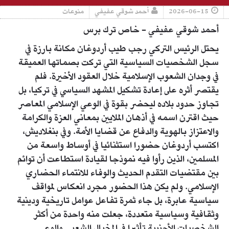
2026-06-15
أحمد شوقي عفيفي
منوعات
أحمد شوقي عفيفي - خاص ترك برس
يحتل الرئيس التركي رجب طيب أردوغان مكانة بارزة في
سجل الشخصيات السياسية التي تركت بصماتها العميقة
في وجدان الشعوب الإسلامية خلال العقود الأخيرة. فلم
يقتصر أثره على إعادة تشكيل المشهد السياسي في تركيا، بل
تجاوز حدود بلاده ليحضر بقوة في الوعي الإسلامي المعاصر
حيث اقترن اسمه في أذهان الملايين بمعاني العزة والكرامة
والاعتزاز بالهوية والدفاع عن قضايا الأمة. وفي بنغلاديش،
اكتسب أردوغان حضورا استثنائيا في أوساط واسعة من
المسلمين، الذين رأوا فيه نموذجا لقيادة استطاعت أن توائم
بين مقتضيات التقدم الحديث والوفاء للانتماء الحضاري
الإسلامي. ولم يكن هذا الحضور مجرد انعكاس لمواقف
سياسية عابرة، بل جاء ثمرة تفاعل عوامل تاريخية ودينية
وثقافية وسياسية متعددة، جعلت منه واحدة من أكثر
الشخصيات الأجنبية تأثيرا في المخيال الشعبي والوعي