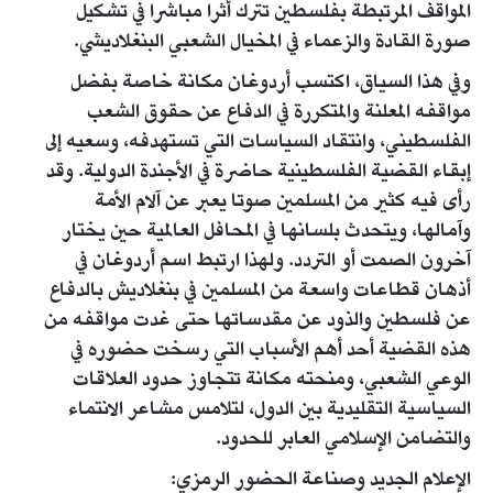
المواقف المرتبطة بفلسطين تترك أثرا مباشرا في تشكيل
صورة القادة والزعماء في المخيال الشعبي البنغلاديشي.
وفي هذا السياق، اكتسب أردوغان مكانة خاصة بفضل
مواقفه المعلنة والمتكررة في الدفاع عن حقوق الشعب
الفلسطيني، وانتقاد السياسات التي تستهدفه، وسعيه إلى
إبقاء القضية الفلسطينية حاضرة في الأجندة الدولية. وقد
رأى فيه كثير من المسلمين صوتا يعبر عن آلام الأمة
وآمالها، ويتحدث بلسانها في المحافل العالمية حين يختار
آخرون الصمت أو التردد. ولهذا ارتبط اسم أردوغان في
أذهان قطاعات واسعة من المسلمين في بنغلاديش بالدفاع
عن فلسطين والذود عن مقدساتها حتى غدت مواقفه من
هذه القضية أحد أهم الأسباب التي رسخت حضوره في
الوعي الشعبي، ومنحته مكانة تتجاوز حدود العلاقات
السياسية التقليدية بين الدول، لتلامس مشاعر الانتماء
والتضامن الإسلامي العابر للحدود.
الإعلام الجديد وصناعة الحضور الرمزي: