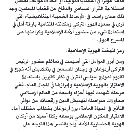
فاعلا مؤثرا في القضايا الدولية، أو اتخذت مواقف تعكس
استقلالية القرار السياسي والدفاع عن قضايا المسلمين وجد
ذلك صدى واسعا في الأوساط الشعبية البنغلاديشية، التي
ترى في صعود الدور التركي ومكانته المتنامية بارقة أمل في
استعادة شيء من حضور الأمة الإسلامية وكرامتها على
المسرح الدولي.
رمز لنهضة الهوية الإسلامية:
ومن أبرز العوامل التي أسهمت في تعاظم حضور الرئيس
التركي أردوغان في وجدان المسلمين في بنغلاديش أنه نجح في
تقديم نموذج سياسي اقترن في نظر كثيرين باستعادة
الاعتزاز بالهوية الإسلامية وإبرازها في المجال العام. ففي
مرحلة شهدت فيها أجزاء واسعة من العالم الإسلامي
محاولات متواصلة لتهميش الدين وإقصائه عن دوائر
التأثير في الحياة العامة، برز أردوغان بخطاب مختلف أعاد
الاعتبار للمكون الإسلامي بوصفه ركنا أصيلا من أركان
الهوية الحضارية للأمة. ولم يقتصر هذا التوجه على