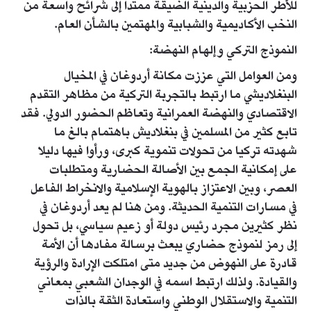
للأطر الحزبية والدينية الضيقة ممتدا إلى شرائح واسعة من
النخب الأكاديمية والشبابية والمهتمين بالشأن العام.
النموذج التركي وإلهام النهضة:
ومن العوامل التي عززت مكانة أردوغان في المخيال
البنغلاديشي ما ارتبط بالتجربة التركية من مظاهر التقدم
الاقتصادي والنهضة العمرانية وتعاظم الحضور الدولي. فقد
تابع كثير من المسلمين في بنغلاديش باهتمام بالغ ما
شهدته تركيا من تحولات تنموية كبرى، ورأوا فيها دليلا
على إمكانية الجمع بين الأصالة الحضارية ومتطلبات
العصر، وبين الاعتزاز بالهوية الإسلامية والانخراط الفاعل
في مسارات التنمية الحديثة. ومن هنا لم يعد أردوغان في
نظر كثيرين مجرد رئيس دولة أو زعيم سياسي، بل تحول
إلى رمز لنموذج حضاري يبعث برسالة مفادها أن الأمة
قادرة على النهوض من جديد متى امتلكت الإرادة والرؤية
والقيادة. ولذلك ارتبط اسمه في الوجدان الشعبي بمعاني
التنمية والاستقلال الوطني واستعادة الثقة بالذات