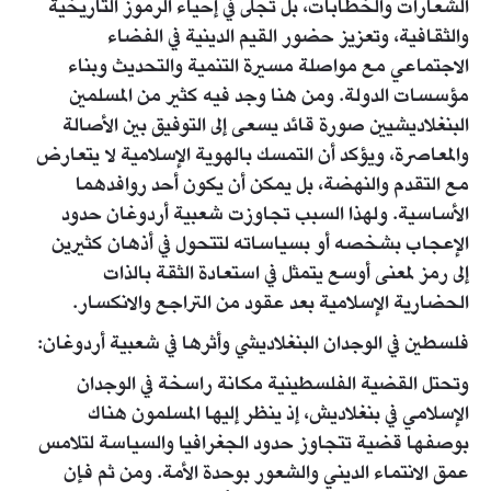
الشعارات والخطابات، بل تجلى في إحياء الرموز التاريخية
والثقافية، وتعزيز حضور القيم الدينية في الفضاء
الاجتماعي مع مواصلة مسيرة التنمية والتحديث وبناء
مؤسسات الدولة. ومن هنا وجد فيه كثير من المسلمين
البنغلاديشيين صورة قائد يسعى إلى التوفيق بين الأصالة
والمعاصرة، ويؤكد أن التمسك بالهوية الإسلامية لا يتعارض
مع التقدم والنهضة، بل يمكن أن يكون أحد روافدهما
الأساسية. ولهذا السبب تجاوزت شعبية أردوغان حدود
الإعجاب بشخصه أو بسياساته لتتحول في أذهان كثيرين
إلى رمز لمعنى أوسع يتمثل في استعادة الثقة بالذات
الحضارية الإسلامية بعد عقود من التراجع والانكسار.
فلسطين في الوجدان البنغلاديشي وأثرها في شعبية أردوغان:
وتحتل القضية الفلسطينية مكانة راسخة في الوجدان
الإسلامي في بنغلاديش، إذ ينظر إليها المسلمون هناك
بوصفها قضية تتجاوز حدود الجغرافيا والسياسة لتلامس
عمق الانتماء الديني والشعور بوحدة الأمة. ومن ثم فإن