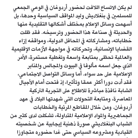
لم يكن الاتساع اللافت لحضور أردوغان في الوعي الجمعي
للمسلمين في بنغلاديش وليد المواقف السياسية وحدها، بل
أسهمت وسائل الإعلام بمختلف أشكالها التقليدية منها
والحديثة في صناعة هذا الحضور وترسيخه. فقد ظلت
خطاباته، ومشاركاته في المحافل الدولية، ومواقفه إزاء
القضايا الإنسانية، وتحركاته في مواجهة الأزمات الإقليمية
والعالمية تحظى بمتابعة واسعة وتغطية مستمرة، الأمر
الذي جعل اسمه مألوفا في البيوت والمجالس والمنابر
الإعلامية على حد سواء. أما وسائل التواصل الاجتماعي،
فقد أدت دورا أكثر عمقا وتأثيرا، إذ فتحت أمام الأجيال
الشابة نافذة مباشرة للاطلاع على التجربة التركية
المعاصرة، ومتابعة التحولات التي شهدتها البلاد في عهد
أردوغان. ومن خلال المقاطع المرئية والخطابات
الجماهيرية والمواد الإعلامية المتداولة، تشكلت لدى كثير من
الشباب البنغلاديشي صورة ذهنية إيجابية عن شخصيته
القيادية ومشروعه السياسي حتى غدا حضوره متجاوزا