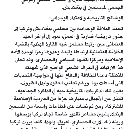
الجمعي للمسلمين في بنغلاديش.
الوشائج التاريخية والامتداد الوجداني:
تستند العلاقة الوجدانية بين مسلمي بنغلاديش وتركيا إلى
جذور تاريخية ضاربة في العمق، تعود إلى أواخر العهد
العثماني حين ارتبط مسلمو شبه القارة الهندية بقضية
الخلافة العثمانية ارتباطا وثيقا، وعدوها رمزا لوحدة الأمة
الإسلامية ومركزا لثقلها السياسي والحضاري. وقد تجلى
هذا الارتباط في الحراك الشعبي الواسع الذي شهدته
المنطقة دعما للخلافة والدفاع عنها في مواجهة التحديات
التي أحاطت بها. ورغم تعاقب العقود وتبدل الظروف،
بقيت تلك الذكريات التاريخية حية في الذاكرة الجماعية،
تنتقل عبر الأجيال باعتبارها جزءا من السردية الإسلامية
المشتركة. ومن ثم نشأت لدى قطاعات واسعة من المسلمين
البنغلاديشيين مشاعر تقدير خاصة تجاه تركيا بوصفها
وريثة ذلك الإرث الحضاري العريق. ولهذا، كلما برزت تركيا