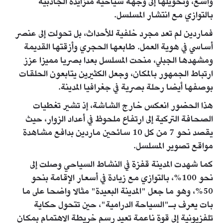
واسع، وتحويلها إلى وجهة سياحية متزايدة الجاذبية
بالتوازي مع انتشار المسلسل.
فماردين لم تعد مجرد خلفية للأحداث، بل تحولت إلى عنصر
أساسي في هوية العمل. طابعها الحجري وأزقتها القديمة
ومشهدها الجبلي، منحت المسلسل بعدا بصريا مميزا عزز
ارتباط الجمهور بالمكان، وجعل الكثيرين يتابعون الحلقات
بوصفها أيضا رحلة بصرية في جغرافيا المدينة.
هذا الحضور انعكس خارج الشاشة، إذ تشير تغطيات
الصحافة التركية إلى ارتفاع ملحوظ في أعداد الزوار، حيث
يقصد نحو 7 من كل 10 سائحين ماردين بدافع مشاهدة
مواقع تصوير المسلسل.
كما شهدت المدينة قفزة في النشاط السياحي وصلت إلى
نحو 100%، بالتوازي مع زيادة في أسعار الإقامة بنحو
50%، وهو ما جعل "المدينة البعيدة" مثالا واضحا على ما
بات يعرف بـ"السياحة الدرامية"، حين تتحول حكاية
تلفزيونية إلى قوة ناعمة تعيد رسم خريطة الاهتمام بمكان