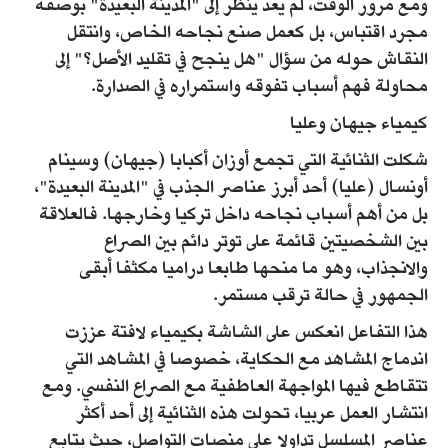
ومع مرور الوقت، لم يعد ينظر إلى "المدينة البعيدة" بوصفه
مجرد اقتباس، بل كعمل صنع نجاحه الخاص، وانتقل
النقاش حوله من سؤال "هل ينجح في تقليد الأصل؟" إلى
محاولة فهم أسباب تفوقه واستمراره في الصدارة.
كيمياء جيهان وعليا
شكلت الثنائية التي تجمع أوزان أكبابا (جيهان) وسينام
أونسال (عليا) أحد أبرز عناصر الجذب في "المدينة البعيدة"،
بل من أهم أسباب نجاحه داخل تركيا وخارجها. فالعلاقة
بين الشخصيتين قائمة على توتر دائم بين الصراع
والانجذاب، وهو ما منحها طابعا دراميا مكثفا أبقى
الجمهور في حالة ترقب مستمر.
هذا التفاعل انعكس على الشاشة بكيمياء لافتة عززت
اندماج المشاهد مع الحكاية، خصوصا في المشاهد التي
تتقاطع فيها المواجهة العاطفية مع الصراع النفسي. ومع
انتشار العمل عربيا، تحولت هذه الثنائية إلى أحد أكثر
عناصر المسلسل تداولا على منصات التواصل، حيث يتابع