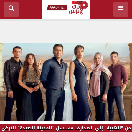
من "الهيبة" إلى الصدارة.. مسلسل "المدينة البعيدة" التركي