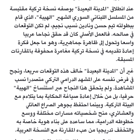
عند انطلاق "المدينة البعيدة" بوصفه نسخة تركية مقتبسة
من المسلسل اللبناني السوري الشهير "الهيبة"، الذي قام
ببطولته تيم حسن ونادين نسيب نجيم، لم تكن التوقعات
في صالحه. فالعمل الأصلي كان قد حقق نجاحا عربيا
واسعا وتحول إلى ظاهرة جماهيرية، وهو ما جعل فكرة
إعادة تقديمه في نسخة تركية مغامرة محفوفة بالمقارنات
المسبقة.
غير أن "المدينة البعيدة" خالف هذه التوقعات سريعا، ونجح
في فرض نفسه على المشهد الدرامي التركي متصدرا نسب
المشاهدة. ولم يتحقق هذا النجاح عبر استنساخ "الهيبة"
حرفيا، بل من خلال إعادة صياغة الحكاية بما يتلاءم مع
البيئة التركية. وبينما احتفظ بجوهر الصراع العائلي
والعشائري، منح شخصياته مسارات مختلفة ووسع
خطوطه الدرامية، مما ساعده على بناء هوية خاصة به
والتخفف تدريجيا من عبء المقارنة مع النسخة العربية.