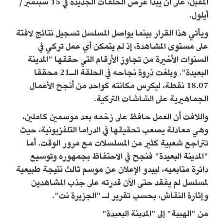
المقبل، على أن يبدأ عرض الحلقات الجديدة في 15 سبتمبر/
أيلول.
ويأتي هذا القرار بينما يواصل المسلسل تسجيل نتائج لافتة
على مستوى المشاهدة، إذ لم يتمكن أي عمل تركي في
السنوات الأخيرة من تجاوز الأرقام التي حققها "المدينة
البعيدة". وبلغت ذروة نجاحه في الحلقة الـ21 محققا
18.07 نقطة، ليكرس مكانته كواحد من أنجح الأعمال
الجماهيرية على الشاشات التركية.
واللافت أن العمل حافظ على زخمه بعد موسمين كاملين،
وهي معادلة يصعب تحقيقها في الدراما التلفزيونية، حيث
تتراجع شعبية كثير من المسلسلات مع مرور الوقت. أما
"المدينة البعيدة" فنجح في الاحتفاظ بجمهوره وتوسيع
دائرة متابعيه، ليبدو الإعلان عن موسم ثالث نتيجة طبيعية
لمسلسل لم يفقد حتى الآن قدرته على جذب المشاهدين
وإثارة النقاش، بحسب تقرير لـ "الجزيرة نت".
من "الهيبة" إلى "المدينة البعيدة"