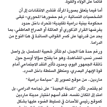
قائما على الولاء والقوة.
أما فيما يتعلق بصورة المرأة، فتشير الانتقادات إلى أن
الشخصيات النسائية -رغم حضورها المحوري- تبقى
محكومة ببنية درامية تقليدية؛ تتحرك داخل حدود
يفرضها القرار الذكوري أو العائلة أو الصراع العاطفي، بما
يحد من قدرتها على كسر القوالب السائدة في هذا النوع من
الدراما.
ورغم حدة هذا الجدل، لم تتأثر شعبية المسلسل، بل واصل
تصدر نسب المشاهدة، وهو ما يفتح سؤالا أوسع حول
ذائقة الجمهور اليوم، وحدود تأثير النقد الاجتماعي أمام
قوة الإبهار البصري، ومنطق السلطة داخل السرد.
ماردين.. من موقع تصوير إلى "سياحة درامية"
لم يقتصر تأثير "المدينة البعيدة" على نجاحه الدرامي، بل
امتد إلى المكان نفسه. فقد أسهم اختيار مدينة ماردين
كموقع رئيسي للأحداث في تسليط الضوء عليها بشكل