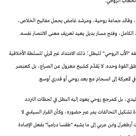
والخطاب الروحي.
، وقائد جماعة روحية، ومرشد غامض يحمل مفاتيح الخلاص،
ط الكامل، وفتح مسار بديل يعيد تعريف معنى الانتصار نفسه.
صفه "الأب الروحي" للبطل؛ ذلك الامتداد غير المرئي للسلطة الأخلاقية
ق القوة وحده. لا يُقدَّم كشيخ معزول عن الصراع، بل كعنصر
 في المعركة إلى انسجام مع بعد روحي أو قدري أوسع.
يدي، بل كمرجع روحي يعود إليه البطل في لحظات التردد
 تشكيل التحالفات يمر عبر حضوره، وكأن القرار السياسي لا
ات أرطغرل وابن عربي إلى ما يشبه "طقسا دراميا" بفعل الإضاءة