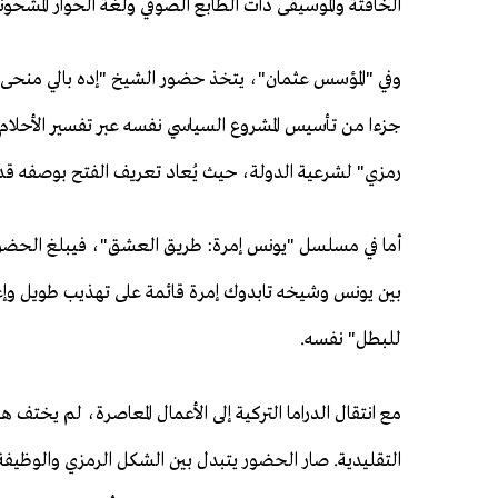
الخافتة والموسيقى ذات الطابع الصوفي ولغة الحوار المشحونة
وفي "المؤسس عثمان"، يتخذ حضور الشيخ "إده بالي منحى" أك
جزءا من تأسيس المشروع السياسي نفسه عبر تفسير الأحلا
رمزي" لشرعية الدولة، حيث يُعاد تعريف الفتح بوصفه قد
أما في مسلسل "يونس إمرة: طريق العشق"، فيبلغ الحضور 
بين يونس وشيخه تابدوك إمرة قائمة على تهذيب طويل وإ
للبطل" نفسه.
مع انتقال الدراما التركية إلى الأعمال المعاصرة، لم يختف
التقليدية. صار الحضور يتبدل بين الشكل الرمزي والوظيفة