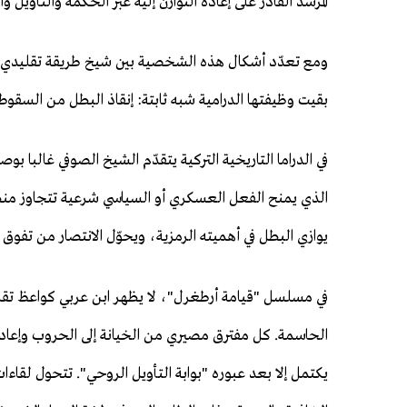
المرشد القادر على إعادة التوازن إليه عبر الحكمة والتأويل 
ومع تعدّد أشكال هذه الشخصية بين شيخ طريقة تقليدي
بقيت وظيفتها الدرامية شبه ثابتة: إنقاذ البطل من السقو
في الدراما التاريخية التركية يتقدّم الشيخ الصوفي غالبا بو
الذي يمنح الفعل العسكري أو السياسي شرعية تتجاوز منط
يوازي البطل في أهميته الرمزية، ويحوّل الانتصار من تفوق
في مسلسل "قيامة أرطغرل"، لا يظهر ابن عربي كواعظ تقل
الحاسمة. كل مفترق مصيري من الخيانة إلى الحروب وإعادة
يكتمل إلا بعد عبوره "بوابة التأويل الروحي". تتحول لقاء