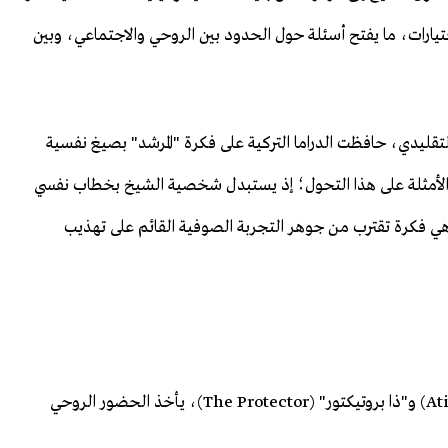
لاختيارات، ما يفتح أسئلة حول الحدود بين الروحي والاجتماعي، وبين
تقليدي، حافظت الدراما التركية على فكرة "المرشد" بصيغ نفسية
لسل "في" (Fi) كواحد من أهم الأمثلة على هذا التحول؛ إذ يستبدل شخصية الشيخ بخطاب نفسي
ي فكرة تقترب من جوهر التجربة الصوفية القائم على تهذيب
في الأعمال المعروضة على منصة نتفليكس مثل"عطية" (Atiye) و"ذا بروتيكتور" (The Protector)، يأخذ الحضور الروحي