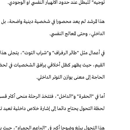
توجيه" للبطل عند حدود الانهيار النفسي أو الوجودي.
هذا المرشد لم يعد محصورا في شخصية دينية واضحة، بل ام
الداخلي، وحتى المعالج النفسي.
في أعمال مثل "طائر الرفراف" و"شراب التوت"، يتجلى هذا
القيم، حيث يظهر كظل أخلاقي يرافق الشخصيات في لحظات
الحاجة إلى معنى يوازن التوتر الداخلي.
أما في "الحفرة" و"الداخل"، فتتخذ الرحلة منحى أكثر قس
لحظة التحول يحتاج دائما إلى إشارة خلاص داخلية تعيد ترت
هذا التحول يبلغ وضوحا أكبر في "البراعم الحمراء"، حيث ي