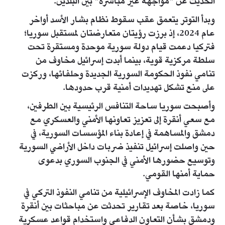
الحديث عن "مواجهة غير مباشرة" بين البلدين.
وبدأ التوتر يتعمق عقب سقوط نظام بشار الأسد أواخر
عام 2024، إذ برزت رؤيتان متعارضتان لمستقبل سوريا؛
فتركيا دعمت قيام دولة سورية موحدة ومستقرة تحت
سلطة مركزية قوية، بينما أبدت إسرائيل مخاوف من
تنامي نفوذ الحكومة السورية الجديدة وحلفائها، وركزت
على منع تشكل تهديدات أمنية قرب حدودها.
وأصبحت سوريا ساحة التنافس الرئيسية بين الطرفين،
مع سعي أنقرة إلى تعزيز تعاونها الأمني والعسكري مع
دمشق والمساهمة في إعادة بناء المؤسسات السورية، في
حين واصلت إسرائيل تنفيذ ضربات داخل الأراضي السورية
وتوسيع حضورها الأمني في الجنوب السوري بدعوى
حماية أمنها القومي.
كما زادت المخاوف الإسرائيلية من تنامي النفوذ التركي في
سوريا، خاصة بعد تقارير تحدثت عن مباحثات بين أنقرة
ودمشق بشأن التعاون الدفاعي واستخدام قواعد عسكرية