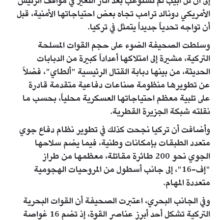
إلى أن تل أبيب لم تستوعب بعد آثار التغير في مواقف الرئيس
الأمريكي دونالد ترامب تجاه بعض احتياجاتها الأمنية، قبل
أن تواجه تحدياً جديداً يتمثل في تركيا.
وسلطت الصحيفة الضوء على حجم القوات المسلحة
التركية، مشيرة إلى امتلاكها أعداداً كبيرة من الدبابات
الحديثة، من بينها دبابة القتال الرئيسية "ألطاي"، فضلاً
عن تطويرها منظومة صناعات دفاعية متقدمة قادرة
على تلبية معظم احتياجاتها العسكرية محلياً، بحسب ما
نقلته شبكة الجزيرة القطرية.
وأضافت أن تركيا نجحت كذلك في تطوير نظام دفاع جوي
متعدد الطبقات بإمكانات وطنية، فيما يضم سلاحها
الجوي نحو 200 طائرة مقاتلة، معظمها من طراز
"إف-16"، إلى جانب أسطول من المروحيات الهجومية
متعددة المهام.
وفي الجانب البحري، اعتبرت الصحيفة أن القوات البحرية
التركية تشكل أحد أبرز عناصر القوة، إذ تضم 16 غواصة