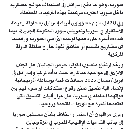
سورية، وهو ما دفع إسرائيل إلى استهداف مواقع عسكرية
داخل سوريا اعتبرت مرتبطة بهذه الترتيبات المحتملة.
وفي المقابل، اتهم مسؤولون أتراك إسرائيل بمحاولة زعزعة
الاستقرار في سوريا وتقويض جهود الحكومة الجديدة، فيما
شددت أنقرة على دعمها لوحدة الأراضي السورية ورفضها
أي مشاريع تقسيم أو مناطق نفوذ خارج سلطة الدولة
المركزية.
ورغم ارتفاع منسوب التوتر، حرص الجانبان على تجنب
الانزلاق إلى مواجهة مباشرة، حيث بدأت تركيا وإسرائيل في
أبريل/نيسان 2025 محادثات فنية بوساطة أذربيجانية
لإنشاء آلية تنسيق تمنع وقوع احتكاكات أو سوء فهم بين
قواتهما العاملة في سوريا، على غرار آليات التنسيق التي
تعتمدها أنقرة مع الولايات المتحدة وروسيا.
ويرى مراقبون أن استمرار الخلاف بشأن مستقبل سوريا،
إلى جانب التداعيات الإقليمية للحرب في غزة وتباين