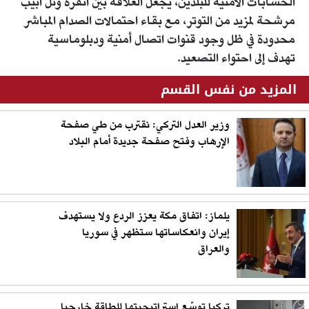
الحسابات الأمنية للبلدين، يجعل العلاقة بين أنقرة وتل أبيب
مرشحة لمزيد من التوتر، مع بقاء احتمالات الصدام المباشر
محدودة في ظل وجود قنوات اتصال أمنية ودبلوماسية
تهدف إلى احتواء التصعيد.
المزيد من نفس القسم
وزير العدل التركي: نقترب من طي صفحة
الإرهاب وفتح صفحة جديدة أمام البلاد
يلماز: اتفاق مكة يعزز الردع ولا يستهدف
إيران وانعكاساتها ستظهر في سوريا
والعراق
تركيا توسّع استراتيجيتها للطاقة خارجيا