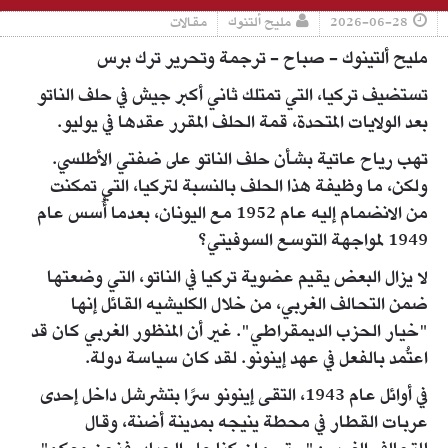
2026-06-28
مليح ألتنوك
مقالات
مليح ألتينوك - صباح - ترجمة وتحرير ترك برس
تستضيف تركيا، التي تمتلك ثاني أكبر جيش في حلف الناتو
بعد الولايات المتحدة، قمة الحلف المقرر عقدها في يوليو.
تهب رياح عاتية بشأن حلف الناتو على ضفتي الأطلسي.
ولكن، ما وظيفة هذا الحلف بالنسبة لتركيا، التي تمكنت
من الانضمام إليه عام 1952 مع اليونان، بعدما أُسس عام
1949 لمواجهة التوسع السوفيتي؟
لا يزال البعض يقيم عضوية تركيا في الناتو، التي وضعتها
ضمن التحالف الغربي، من خلال الكليشيه القائل إنها
"خيار الحزب الديمقراطي". غير أن المنظور الغربي كان قد
اعتُمد بالفعل في عهد إينونو. لقد كان سياسة دولة.
في أوائل عام 1943، التقى إينونو سرًا بتشرشل داخل إحدى
عربات القطار في محطة ينيجه بمدينة أضنة، وقال