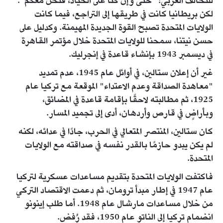
للتحالف الغربي: "حتى وإن كنا على الحياد، فنحن معكم".
لكن بريطانيا كانت في طريقها إلى التراجع، فيما كانت
الولايات المتحدة تصبح القوة الجديدة المهيمنة. وكدليل على
حسن نيتنا، سمحنا للولايات المتحدة خلال مؤتمر القاهرة
في ديسمبر 1943 بإنشاء قاعدة في إنجرليك.
غير أن إعلان ستالين، في أوائل عام 1945، عدم تمديد
"معاهدة الصداقة وعدم الاعتداء" الموقعة مع تركيا عام
1925، ثم مطالبته لاحقًا بإقامة قاعدة في المضائق،
وبأراضٍ في قارص وأردهان، أدى إلى تجميد المسار.
كان ستالين، المنتصر المتعالي في الحرب، جادًا في عدائه، لكنه
لم يكن يبدو حازمًا بالقدر نفسه في صداقته مع الولايات
المتحدة.
فاكتفت الولايات المتحدة بتقديم مساعدات عسكرية لتركيا
عام 1947 في إطار مبدأ ترومان، ثم دعمت الاقتصاد التركي
من خلال مساعدات مارشال عام 1948. أما طلب إينونو
انضمام تركيا إلى الناتو عام 1950، فقد رُفض.