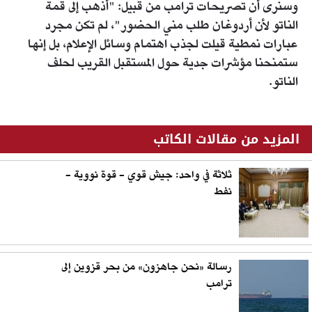
وسنرى أن تصريحات ترامب من قبيل: "أذهب إلى قمة
الناتو لأن أردوغان طلب مني الحضور"، لم تكن مجرد
عبارات نمطية قيلت لجذب اهتمام وسائل الإعلام، بل إنها
ستمنحنا مؤشرات جدية حول المستقبل القريب لحلف
الناتو.
المزيد من مقالات الكاتب
ثلاثة في واحد: جيش قوي - قوة نووية -
نفط
رسالة «نحن جاهزون» من بحر قزوين إلى
ترامب