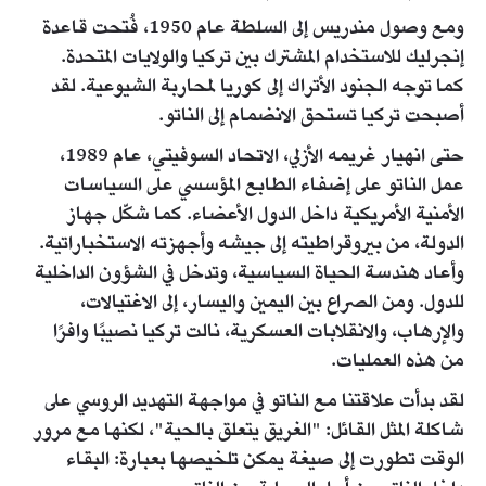
ومع وصول مندريس إلى السلطة عام 1950، فُتحت قاعدة
إنجرليك للاستخدام المشترك بين تركيا والولايات المتحدة.
كما توجه الجنود الأتراك إلى كوريا لمحاربة الشيوعية. لقد
أصبحت تركيا تستحق الانضمام إلى الناتو.
حتى انهيار غريمه الأزلي، الاتحاد السوفيتي، عام 1989،
عمل الناتو على إضفاء الطابع المؤسسي على السياسات
الأمنية الأمريكية داخل الدول الأعضاء. كما شكّل جهاز
الدولة، من بيروقراطيته إلى جيشه وأجهزته الاستخباراتية.
وأعاد هندسة الحياة السياسية، وتدخل في الشؤون الداخلية
للدول. ومن الصراع بين اليمين واليسار، إلى الاغتيالات،
والإرهاب، والانقلابات العسكرية، نالت تركيا نصيبًا وافرًا
من هذه العمليات.
لقد بدأت علاقتنا مع الناتو في مواجهة التهديد الروسي على
شاكلة المثل القائل: "الغريق يتعلق بالحية"، لكنها مع مرور
الوقت تطورت إلى صيغة يمكن تلخيصها بعبارة: البقاء