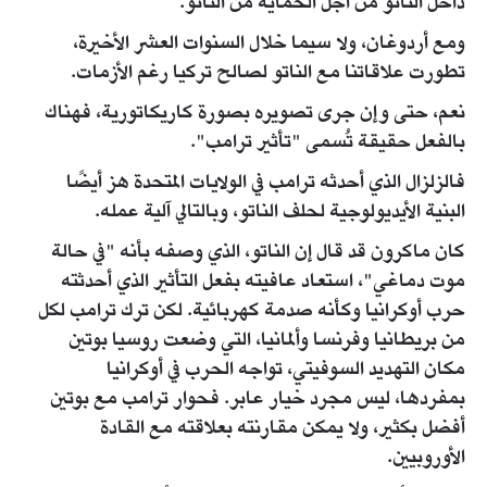
داخل الناتو من أجل الحماية من الناتو.
ومع أردوغان، ولا سيما خلال السنوات العشر الأخيرة،
تطورت علاقاتنا مع الناتو لصالح تركيا رغم الأزمات.
نعم، حتى وإن جرى تصويره بصورة كاريكاتورية، فهناك
بالفعل حقيقة تُسمى "تأثير ترامب".
فالزلزال الذي أحدثه ترامب في الولايات المتحدة هز أيضًا
البنية الأيديولوجية لحلف الناتو، وبالتالي آلية عمله.
كان ماكرون قد قال إن الناتو، الذي وصفه بأنه "في حالة
موت دماغي"، استعاد عافيته بفعل التأثير الذي أحدثته
حرب أوكرانيا وكأنه صدمة كهربائية. لكن ترك ترامب لكل
من بريطانيا وفرنسا وألمانيا، التي وضعت روسيا بوتين
مكان التهديد السوفيتي، تواجه الحرب في أوكرانيا
بمفردها، ليس مجرد خيار عابر. فحوار ترامب مع بوتين
أفضل بكثير، ولا يمكن مقارنته بعلاقته مع القادة
الأوروبيين.