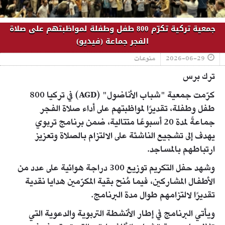
جمعية تركية تكرّم 800 طفل وطفلة لمواظبتهم على صلاة
الفجر جماعة (فيديو)
2026-06-29
منوعات
ترك برس
كرّمت جمعية "شباب الأناضول" (AGD) في تركيا 800
طفل وطفلة، تقديرًا لمواظبتهم على أداء صلاة الفجر
جماعةً لمدة 20 أسبوعًا متتالية، ضمن برنامج تربوي
يهدف إلى تشجيع الناشئة على الالتزام بالصلاة وتعزيز
ارتباطهم بالمساجد.
وشهد حفل التكريم توزيع 300 دراجة هوائية على عدد من
الأطفال المشاركين، فيما مُنح بقية المكرّمين هدايا نقدية
تقديرًا لالتزامهم طوال مدة البرنامج.
ويأتي البرنامج في إطار الأنشطة التربوية والدعوية التي