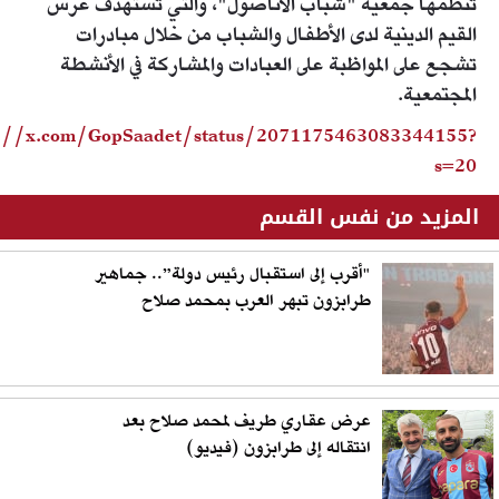
تنظمها جمعية "شباب الأناضول"، والتي تستهدف غرس
القيم الدينية لدى الأطفال والشباب من خلال مبادرات
تشجع على المواظبة على العبادات والمشاركة في الأنشطة
المجتمعية.
s://x.com/GopSaadet/status/2071175463083344155?
s=20
المزيد من نفس القسم
"أقرب إلى استقبال رئيس دولة”.. جماهير
طرابزون تبهر العرب بمحمد صلاح
عرض عقاري طريف لمحمد صلاح بعد
انتقاله إلى طرابزون (فيديو)