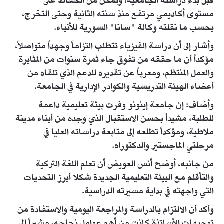
قبل بدء دراسته الجامعية، وتمكن من الحفاظ على
مستوى أكاديمي مرتفع منذ سنته الثانية وحتى التخرج،
بحسب ما نقلته وكالة "سانا" السورية للأنباء.
وأشار إلى أن دراسة الفيزياء تتطلب التزاماً وجهداً متواصلاً،
مؤكداً أن ما حققه من تفوق جاء ثمرة سنوات من المثابرة
والعمل المنتظم، ومعرباً عن تقديره للدعم الذي تلقاه من
أعضاء الهيئة التدريسية والكوادر الإدارية في الجامعة.
وأضاف: إن جامعة إينونو وفرت بيئة تعليمية داعمة
للطلبة، مشيداً بحسن الاستقبال الذي وجده من أبناء مدينة
ملاطية، ومؤكداً تطلعه إلى متابعة دراساته العليا في
مرحلتي الماجستير والدكتوراه.
من جانبه، أوضح أنس العويض أن تعلم اللغة التركية
والتأقلم مع البيئة التعليمية الجديدة شكلا أبرز التحديات
التي واجهته في بداية مسيرته الدراسية.
وأكد أن الالتزام بالدراسة والمراجعة اليومية والاستفادة من
توجيهات الأساتذة كانت من أهم عوامل نجاحه، مشيراً إلى