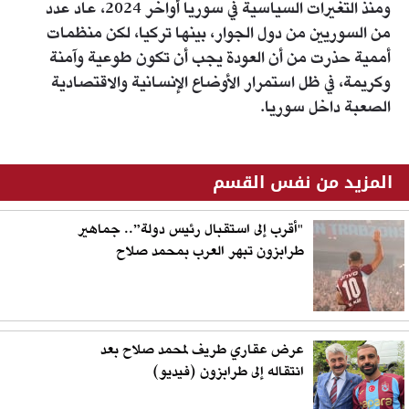
ومنذ التغيرات السياسية في سوريا أواخر 2024، عاد عدد
من السوريين من دول الجوار، بينها تركيا، لكن منظمات
أممية حذرت من أن العودة يجب أن تكون طوعية وآمنة
وكريمة، في ظل استمرار الأوضاع الإنسانية والاقتصادية
الصعبة داخل سوريا.
المزيد من نفس القسم
"أقرب إلى استقبال رئيس دولة”.. جماهير
طرابزون تبهر العرب بمحمد صلاح
عرض عقاري طريف لمحمد صلاح بعد
انتقاله إلى طرابزون (فيديو)