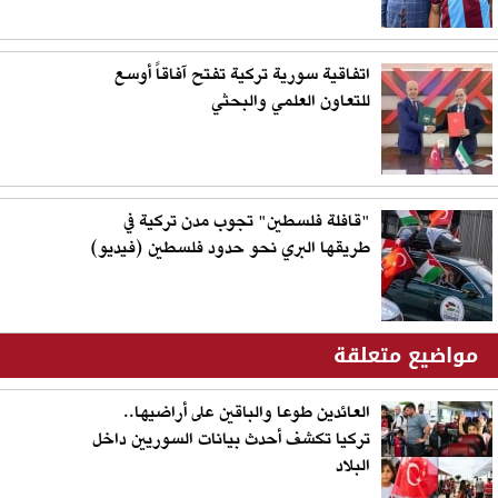
اتفاقية سورية تركية تفتح آفاقاً أوسع
للتعاون العلمي والبحثي
"قافلة فلسطين" تجوب مدن تركية في
طريقها البري نحو حدود فلسطين (فيديو)
مواضيع متعلقة
العائدين طوعا والباقين على أراضيها..
تركيا تكشف أحدث بيانات السوريين داخل
البلاد