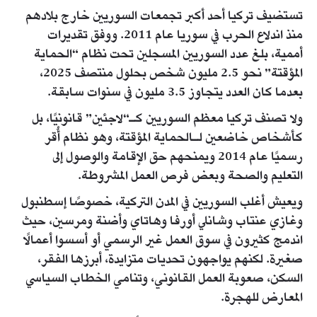
تستضيف تركيا أحد أكبر تجمعات السوريين خارج بلادهم
منذ اندلاع الحرب في سوريا عام 2011. ووفق تقديرات
أممية، بلغ عدد السوريين المسجلين تحت نظام “الحماية
المؤقتة” نحو 2.5 مليون شخص بحلول منتصف 2025،
بعدما كان العدد يتجاوز 3.5 مليون في سنوات سابقة.
ولا تصنف تركيا معظم السوريين كـ“لاجئين” قانونيًا، بل
كأشخاص خاضعين لـالحماية المؤقتة، وهو نظام أُقر
رسميًا عام 2014 ويمنحهم حق الإقامة والوصول إلى
التعليم والصحة وبعض فرص العمل المشروطة.
ويعيش أغلب السوريين في المدن التركية، خصوصًا إسطنبول
وغازي عنتاب وشانلي أورفا وهاتاي وأضنة ومرسين، حيث
اندمج كثيرون في سوق العمل غير الرسمي أو أسسوا أعمالًا
صغيرة. لكنهم يواجهون تحديات متزايدة، أبرزها الفقر،
السكن، صعوبة العمل القانوني، وتنامي الخطاب السياسي
المعارض للهجرة.