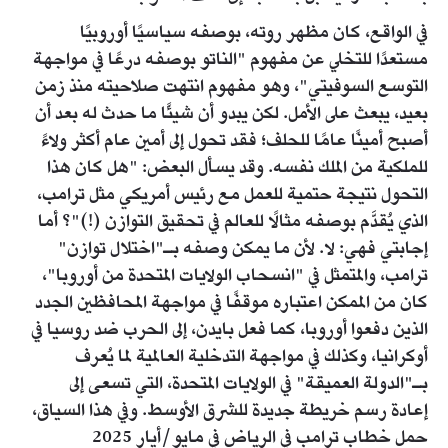
في الواقع، كان مظهر روته، بوصفه سياسيًا أوروبيًا
مستعدًا للتخلي عن مفهوم "الناتو بوصفه درعًا في مواجهة
التوسع السوفيتي"، وهو مفهوم انتهت صلاحيته منذ زمن
بعيد، يبعث على الأمل. لكن يبدو أن شيئًا ما حدث له بعد أن
أصبح أمينًا عامًا للحلف؛ فقد تحول إلى أمين عام أكثر ولاءً
للملكية من الملك نفسه. وقد يسأل البعض: "هل كان هذا
التحول نتيجة حتمية للعمل مع رئيس أمريكي مثل ترامب،
الذي يُقدَّم بوصفه مثالًا للعالم في تحقيق التوازن (!)"؟ أما
إجابتي فهي: لا. لأن ما يمكن وصفه بـ"اختلال توازن"
ترامب، والمتمثل في "انسحاب الولايات المتحدة من أوروبا"،
كان من الممكن اعتباره موقفًا في مواجهة المحافظين الجدد
الذين دفعوا أوروبا، كما فعل بايدن، إلى الحرب ضد روسيا في
أوكرانيا، وكذلك في مواجهة التدخلية العالمية لما يُعرف
بـ"الدولة العميقة" في الولايات المتحدة، التي تسعى إلى
إعادة رسم خريطة جديدة للشرق الأوسط. وفي هذا السياق،
حمل خطاب ترامب في الرياض في مايو/أيار 2025