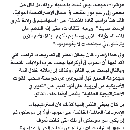
مؤشرات مهمة، ليس فقط بالنسبة لروته، بل لكل من
يسعى إلى رسم دور لنفسه في مجال الاستراتيجية الدولية.
فقد هنأ ترامب قادة المنطقة على "إسهامهم في ولادة شرق
أوسط حديث"، ووجه انتقادات، حتى إنه قلدهم على
المنصة، لأولئك الذين وصفهم بأنهم "بناة الأمم الذين
يتدخلون في مجتمعات لا يفهمونها."
وفي هذا الإطار، كان يمكن النظر إلى تصريحات ترامب التي
أكد فيها أن الحرب في أوكرانيا ليست حرب الولايات المتحدة،
وبالتالي ليست حرب الناتو، وكذلك إلى إعلانه خلال قمة
مجموعة السبع قبل أسبوعين عن مواصلة سحب القوات
الأمريكية من أوروبا، على أنها تعبير عن "تغيير في
الاستراتيجية العالمية" يشمل أيضًا حلف الناتو.
بل كان ينبغي النظر إليها كذلك، لأن استراتيجيات
الإمبريالية العالمية القائمة على التوجه أولًا إلى موسكو، ثم
إلى بكين عبر موسكو، أو تلك التي كانت تُعرف
بـ**"استراتيجيات الدفاع عن العالم الحر في مواجهة