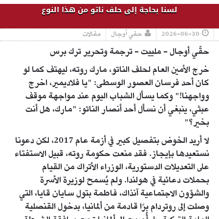
لسنا بحاجة إلى حلف ناتو من هذا النوع
2026-06-30
حقي أوجال
مقالات
حقّي أوجال - ملييت - ترجمة وتحرير ترك برس
خرج الأمين العام لحلف الناتو، مارك روته، ليهتف كما لو
كان أحد فرسان العصور الوسطى: "يا فلاديمير، اخرج
وواجهنا!" وكما يسأل الشباب اليوم عند مواجهة موقف
عبثي، ينبغي أن نسأل أحد أنصار الناتو: "مارك، هل أنت
بخير؟"
لا أريد الخوض بتفصيل كبير في أزمة عام 2017، لكن دعونا
نستعيدها بإيجاز. فقد منعت حكومة روته، قبيل الاستفتاء
على التعديلات الدستورية، الوزراء الأتراك من القيام
بحملات دعائية في هولندا. ولم يُسمح لوزيرة الأسرة
والشؤون الاجتماعية آنذاك، فاطمة بتول سايان قايا، التي
وصلت إلى روتردام برًا قادمة من ألمانيا، بدخول القنصلية