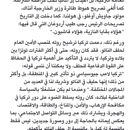
العامة التركية، بل أُعيدت إلى ألمانيا تحت مرافقة الشرطة.
كما أُلغي تصريح هبوط طائرة وزير الخارجية آنذاك،
مولود جاويش أوغلو، في هولندا. كما دخلت إلى التاريخ
تصريحات الرئيس رجب طيب أردوغان التي قال فيها:
"هؤلاء بقايا النازية، هؤلاء فاشيون."
ورغم ذلك، دعمت تركيا ترشيح روته لمنصب الأمين العام
لحلف الناتو. فقد كان روته، حتى في أكثر الفترات توترًا بين
بلاده وتركيا، لا يتردد في التأكيد على أهمية تركيا في الحفاظ
على القوة الدفاعية للحلف. ولا يمكننا أن ننسى قوله:
"تركيا لاعب جيوسياسي ذو تأثير كبير في المنطقة، بل وأكثر
من ذلك؛ إنها حليف في الناتو وشريك لنا في العديد من
المجالات المختلفة." وعندما لم يكن منشغلًا بالسياسة
الداخلية لبلاده، كان روته يسلط الضوء على دور تركيا في
مكافحة الإرهاب، والأمن، والمناخ، والطاقة، والاقتصاد،
والهجرة، ويشارك ذلك عبر وسائل التواصل الاجتماعي، بما
يعكس إيمانه بالحاجة إلى دور وصورة جديدين، ليس فقط
بالنسبة لتركيا، بل بالنسبة إلى حلف الناتو بأكمله.