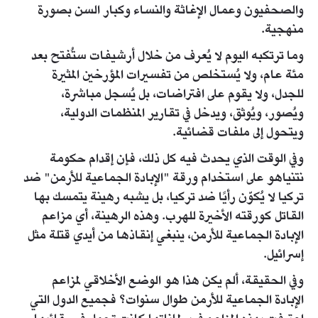
والصحفيون وعمال الإغاثة والنساء وكبار السن بصورة
منهجية.
وما ترتكبه اليوم لا يُعرف من خلال أرشيفات ستُفتح بعد
مئة عام، ولا يُستخلص من تفسيرات المؤرخين المثيرة
للجدل، ولا يقوم على افتراضات، بل يُسجل مباشرة،
ويُصور، ويُوثق، ويدخل في تقارير المنظمات الدولية،
ويتحول إلى ملفات قضائية.
وفي الوقت الذي يحدث فيه كل ذلك، فإن إقدام حكومة
نتنياهو على استخدام ورقة "الإبادة الجماعية للأرمن" ضد
تركيا لا يُكوّن رأيًا ضد تركيا، بل يشبه رهينة يتمسك بها
القاتل كورقته الأخيرة للهرب. وهذه الرهينة، أي مزاعم
الإبادة الجماعية للأرمن، ينبغي إنقاذها من أيدي قتلة مثل
إسرائيل.
وفي الحقيقة، ألم يكن هذا هو الوضع الأخلاقي لمزاعم
الإبادة الجماعية للأرمن طوال سنوات؟ فجميع الدول التي