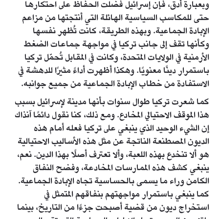
وبعبارة أدق، فإن إسرائيل فضلت الحفاظ على احتكارها
حتى للمكاسب السياسية الهائلة التي أنتجتها من مزاعم
الإبادة الجماعية. وبهذه الطريقة، كانت تُظهر نفسها
وكأنها تقف إلى جانب تركيا في مواجهة جماعات الضغط
الأرمنية في الولايات المتحدة، وكانت في المقابل تُحمّل تركيا
باستمرار دينًا معنويًا. وهكذا أظهرت أداءً مثيرًا للدهشة في
الاستفادة من خطاب الإبادة الجماعية من جميع جوانبه.
كما شعرت تركيا طوال سنوات بأنها مدينة لإسرائيل بسبب
هذا الموقف الاحتيالي المخادع. ومع ذلك، كنا نقول دائمًا آنذاك
إن الشيء الوحيد الذي ينبغي على تركيا فعله أمام هذه
الديون المصطنعة الناتجة عن مثل هذه الأساليب الاحتيالية
هو ألا تنخدع بهذه اللعبة، وألا تعترف أصلًا بهذا الدين. نعم،
ينبغي كشف هذه الممارسات المخادعة، وفضح النفاق
الكامن وراء ما يسمى بالحساسية تجاه الإبادة الجماعية.
كما ينبغي باستمرار مواجهتهم بنفاقهم المتمثل في
استخراج ديون من قضية أصبحت جزءًا من التاريخ، بينما