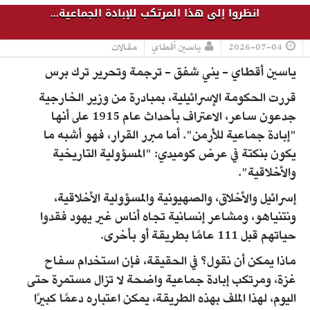
انظروا إلى هذا المرتكب للإبادة الجماعية...
2026-07-04
ياسين أقطاي
مقالات
ياسين أقطاي - يني شفق - ترجمة وتحرير ترك برس
قررت الحكومة الإسرائيلية، بمبادرة من وزير الخارجية
جدعون ساعر، الاعتراف بأحداث عام 1915 على أنها
"إبادة جماعية للأرمن". أما مبرر القرار، فهو أشبه ما
يكون بنكتة في عرض كوميدي: "المسؤولية التاريخية
والأخلاقية".
إسرائيل والأخلاق، والصهيونية والمسؤولية الأخلاقية،
ونتنياهو، ومشاعر إنسانية تجاه أناس غير يهود فقدوا
حياتهم قبل 111 عامًا بطريقة أو بأخرى.
ماذا يمكن أن نقول؟ في الحقيقة، فإن استخدام سفاح
غزة، ومرتكب إبادة جماعية واضحة لا تزال مستمرة حتى
اليوم، لهذا الملف بهذه الطريقة، يمكن اعتباره دعمًا كبيرًا