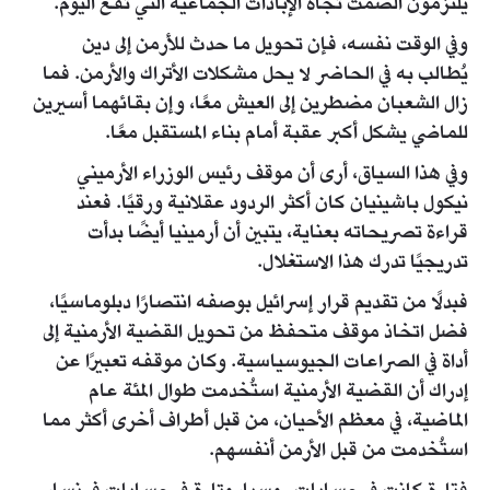
يلتزمون الصمت تجاه الإبادات الجماعية التي تقع اليوم.
وفي الوقت نفسه، فإن تحويل ما حدث للأرمن إلى دين
يُطالب به في الحاضر لا يحل مشكلات الأتراك والأرمن. فما
زال الشعبان مضطرين إلى العيش معًا، وإن بقائهما أسيرين
للماضي يشكل أكبر عقبة أمام بناء المستقبل معًا.
وفي هذا السياق، أرى أن موقف رئيس الوزراء الأرميني
نيكول باشينيان كان أكثر الردود عقلانية ورقيًا. فعند
قراءة تصريحاته بعناية، يتبين أن أرمينيا أيضًا بدأت
تدريجيًا تدرك هذا الاستغلال.
فبدلًا من تقديم قرار إسرائيل بوصفه انتصارًا دبلوماسيًا،
فضل اتخاذ موقف متحفظ من تحويل القضية الأرمنية إلى
أداة في الصراعات الجيوسياسية. وكان موقفه تعبيرًا عن
إدراك أن القضية الأرمنية استُخدمت طوال المئة عام
الماضية، في معظم الأحيان، من قبل أطراف أخرى أكثر مما
استُخدمت من قبل الأرمن أنفسهم.