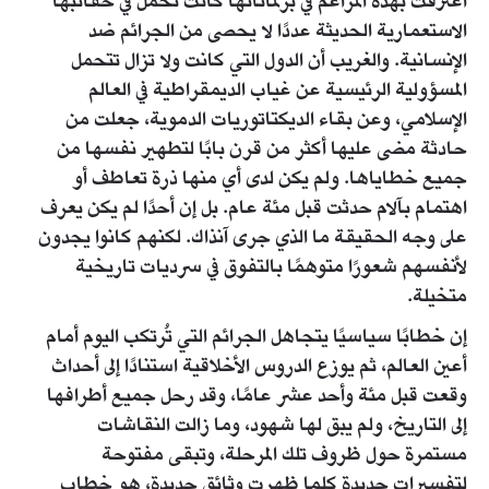
اعترفت بهذه المزاعم في برلماناتها كانت تحمل في حقائبها
الاستعمارية الحديثة عددًا لا يحصى من الجرائم ضد
الإنسانية. والغريب أن الدول التي كانت ولا تزال تتحمل
المسؤولية الرئيسية عن غياب الديمقراطية في العالم
الإسلامي، وعن بقاء الديكتاتوريات الدموية، جعلت من
حادثة مضى عليها أكثر من قرن بابًا لتطهير نفسها من
جميع خطاياها. ولم يكن لدى أي منها ذرة تعاطف أو
اهتمام بآلام حدثت قبل مئة عام. بل إن أحدًا لم يكن يعرف
على وجه الحقيقة ما الذي جرى آنذاك. لكنهم كانوا يجدون
لأنفسهم شعورًا متوهمًا بالتفوق في سرديات تاريخية
متخيلة.
إن خطابًا سياسيًا يتجاهل الجرائم التي تُرتكب اليوم أمام
أعين العالم، ثم يوزع الدروس الأخلاقية استنادًا إلى أحداث
وقعت قبل مئة وأحد عشر عامًا، وقد رحل جميع أطرافها
إلى التاريخ، ولم يبق لها شهود، وما زالت النقاشات
مستمرة حول ظروف تلك المرحلة، وتبقى مفتوحة
لتفسيرات جديدة كلما ظهرت وثائق جديدة، هو خطاب