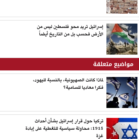
إسرائيل تريد محو فلسطين ليس من
الأرض فحسب بل من التاريخ أيضاً
مواضيع متعلقة
لماذا كانت الصهيونية، بالنسبة لليهود،
فكرا معاديا للسامية؟
تركيا حول قرار إسرائيل بشأن أحداث
1915: محاولة سياسية للتغطية على إبادة
غزة