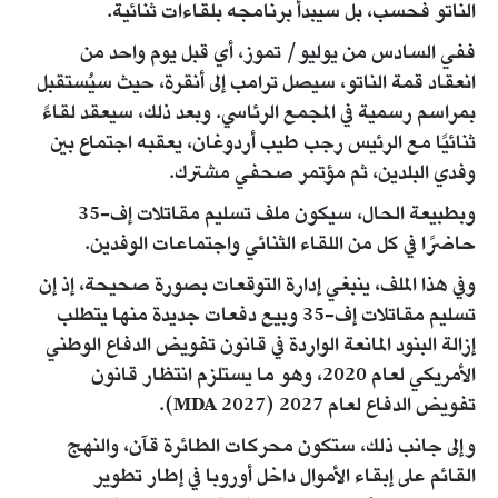
الناتو فحسب، بل سيبدأ برنامجه بلقاءات ثنائية.
ففي السادس من يوليو/ تموز، أي قبل يوم واحد من
انعقاد قمة الناتو، سيصل ترامب إلى أنقرة، حيث سيُستقبل
بمراسم رسمية في المجمع الرئاسي. وبعد ذلك، سيعقد لقاءً
ثنائيًا مع الرئيس رجب طيب أردوغان، يعقبه اجتماع بين
وفدي البلدين، ثم مؤتمر صحفي مشترك.
وبطبيعة الحال، سيكون ملف تسليم مقاتلات إف-35
حاضرًا في كل من اللقاء الثنائي واجتماعات الوفدين.
وفي هذا الملف، ينبغي إدارة التوقعات بصورة صحيحة، إذ إن
تسليم مقاتلات إف-35 وبيع دفعات جديدة منها يتطلب
إزالة البنود المانعة الواردة في قانون تفويض الدفاع الوطني
الأمريكي لعام 2020، وهو ما يستلزم انتظار قانون
تفويض الدفاع لعام 2027 (MDA 2027).
وإلى جانب ذلك، ستكون محركات الطائرة قآن، والنهج
القائم على إبقاء الأموال داخل أوروبا في إطار تطوير