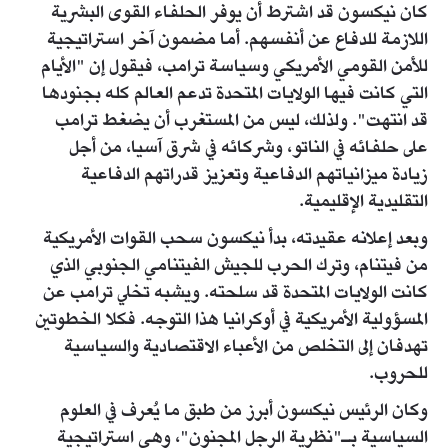
كان نيكسون قد اشترط أن يوفر الحلفاء القوى البشرية
اللازمة للدفاع عن أنفسهم. أما مضمون آخر استراتيجية
للأمن القومي الأمريكي وسياسة ترامب، فيقول إن "الأيام
التي كانت فيها الولايات المتحدة تدعم العالم كله بجنودها
قد انتهت". ولذلك، ليس من المستغرب أن يضغط ترامب
على حلفائه في الناتو، وشركائه في شرق آسيا، من أجل
زيادة ميزانياتهم الدفاعية وتعزيز قدراتهم الدفاعية
التقليدية الإقليمية.
وبعد إعلانه عقيدته، بدأ نيكسون سحب القوات الأمريكية
من فيتنام، وترك الحرب للجيش الفيتنامي الجنوبي الذي
كانت الولايات المتحدة قد سلحته. ويشبه تخلي ترامب عن
المسؤولية الأمريكية في أوكرانيا هذا التوجه. فكلا الخطوتين
تهدفان إلى التخلص من الأعباء الاقتصادية والسياسية
للحروب.
وكان الرئيس نيكسون أبرز من طبق ما يُعرف في العلوم
السياسية بـ"نظرية الرجل المجنون"، وهي استراتيجية