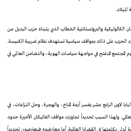
للبلاد.
ستان الكاثوليكية والبروتستانتية الخطاب الذي يتبناه حزب البديل من
 المسيحية، يرد الحزب على ذلك بمواقف سياسية تستهدف نظام ضريبة الكنيسة.
المجتمع المنفتح في مواجهة سياسات الهوية، والتضامن العالمي في
ابا لاون الرابع عشر يفسر أزمة المناخ، والهجرة، وحل النزاعات، في
العالمي. ولهذا السبب تحديداً تجاوزت مواقف الفاتيكان الأخيرة حدود
 تُدلي بكلمتها في القضايا العالمية. أما معارضوه فيعترضون تحديداً