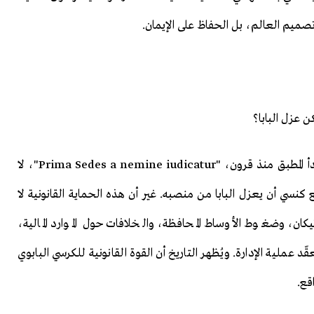
صميم العالم، بل الحفاظ على الإيمان.
 عزل البابا؟
وفقاً لقانون الكنيسة، فإن الإجابة هي: لا. فاستناداً إلى المبدأ المطبق منذ قرون، "Prima Sedes a nemine iudicatur"، لا
سي أن يعزل البابا من منصبه. غير أن هذه الحماية القانونية لا
تيكان، وضغوط الأوساط المحافظة، والخلافات حول الموارد المالية،
ّد عملية الإدارة. ويُظهر التاريخ أن القوة القانونية للكرسي البابوي
قع.