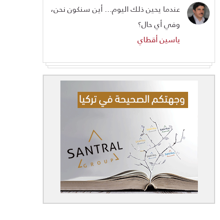
عندما يحين ذلك اليوم... أين سنكون نحن،
وفي أي حال؟
ياسين أقطاي