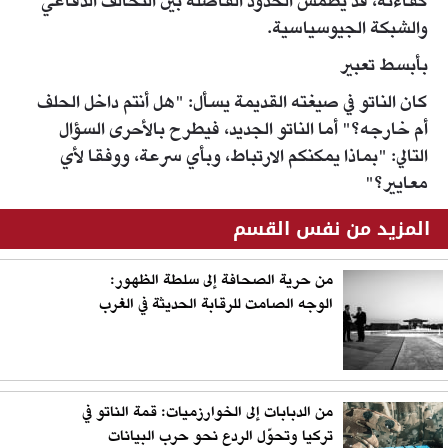
كفاءته، قد يطمس الحدود الفاصلة بين التحالف الدفاعي
والشبكة الجيوسياسية.
بأبسط تعبير
كان الناتو في صيغته القديمة يسأل: "هل أنتم داخل الحلف
أم خارجه؟" أما الناتو الجديد، فيطرح بالأحرى السؤال
التالي: "بماذا يمكنكم الارتباط، وبأي سرعة، ووفقا لأي
معايير؟"
المزيد من نفس القسم
من حرية الصحافة إلى سلطة الظهور:
الوجه الصامت للرقابة الحديثة في الغرب
من الدبابات إلى الخوارزميات: قمة الناتو في
تركيا وتحوّل الردع نحو حرب البيانات