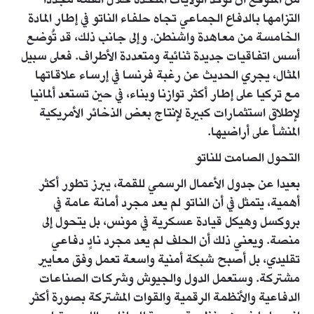
من المتوقع أن تؤكد الولايات المتحدة خلال القمة مجددا
التزامها بالدفاع الجماعي تجاه حلفاء الناتو في إطار المادة
الخامسة من معاهدة واشنطن. وإلى جانب ذلك، قد تُوضع
أسس اتفاقيات جديدة ثنائية ومتعددة الأطراف. فعلى سبيل
المثال، يجري الحديث عن رغبة فرنسا في إرساء علاقاتها
مع تركيا على إطار أكثر توازنا وبناء، في حين تستعد ألمانيا
لإطلاق استثمارات كبيرة لإنتاج بعض الذخائر الأمريكية
المنشأ على أراضيها.
التحول الصامت للناتو
بعيدا عن جدول الأعمال الرسمي للقمة، يبرز تطور أكثر
أهمية، يتمثل في أن الناتو لم يعد مجرد أمانة عامة في
بروكسل وهيكل قيادة عسكرية في مونس، بل يتحول إلى
منصة. ويعني ذلك أن الحلف لم يعد مجرد نادٍ دفاعي
تقليدي، بل أصبح شبكة أمنية واسعة تعمل وفق معايير
مشتركة. وستعمل الدول والجيوش وشركات الصناعات
الدفاعية والأنظمة الرقمية والقوات المشتركة بصورة أكثر