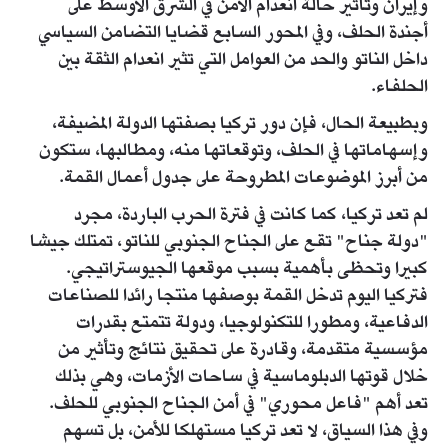
وإيران وتأثير حالة انعدام الأمن في الشرق الأوسط على
أجندة الحلف، وفي المحور السابع قضايا التضامن السياسي
داخل الناتو والحد من العوامل التي تثير انعدام الثقة بين
الحلفاء.
وبطبيعة الحال، فإن دور تركيا بصفتها الدولة المضيفة،
وإسهاماتها في الحلف، وتوقعاتها منه، ومطالبها، ستكون
من أبرز الموضوعات المطروحة على جدول أعمال القمة.
لم تعد تركيا، كما كانت في فترة الحرب الباردة، مجرد
"دولة جناح" تقع على الجناح الجنوبي للناتو، تمتلك جيشا
كبيرا وتحظى بأهمية بسبب موقعها الجيوستراتيجي.
فتركيا اليوم تدخل القمة بوصفها منتجا رائدا للصناعات
الدفاعية، ومطورا للتكنولوجيا، ودولة تتمتع بقدرات
مؤسسية متقدمة، وقادرة على تحقيق نتائج وتأثير من
خلال قوتها الدبلوماسية في ساحات الأزمات، وهي بذلك
تعد أهم "فاعل محوري" في أمن الجناح الجنوبي للحلف.
وفي هذا السياق، لا تعد تركيا مستهلكا للأمن، بل تسهم