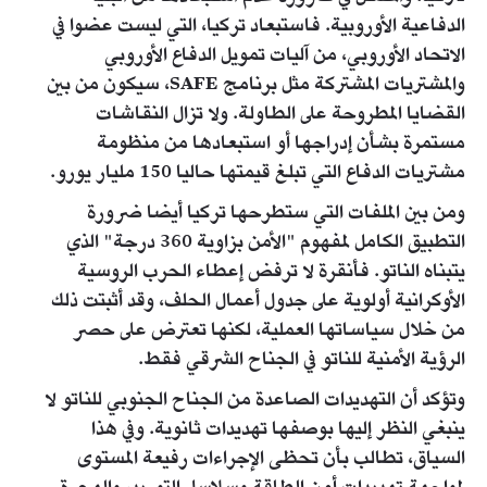
الدفاعية الأوروبية. فاستبعاد تركيا، التي ليست عضوا في
الاتحاد الأوروبي، من آليات تمويل الدفاع الأوروبي
والمشتريات المشتركة مثل برنامج SAFE، سيكون من بين
القضايا المطروحة على الطاولة. ولا تزال النقاشات
مستمرة بشأن إدراجها أو استبعادها من منظومة
مشتريات الدفاع التي تبلغ قيمتها حاليا 150 مليار يورو.
ومن بين الملفات التي ستطرحها تركيا أيضا ضرورة
التطبيق الكامل لمفهوم "الأمن بزاوية 360 درجة" الذي
يتبناه الناتو. فأنقرة لا ترفض إعطاء الحرب الروسية
الأوكرانية أولوية على جدول أعمال الحلف، وقد أثبتت ذلك
من خلال سياساتها العملية، لكنها تعترض على حصر
الرؤية الأمنية للناتو في الجناح الشرقي فقط.
وتؤكد أن التهديدات الصاعدة من الجناح الجنوبي للناتو لا
ينبغي النظر إليها بوصفها تهديدات ثانوية. وفي هذا
السياق، تطالب بأن تحظى الإجراءات رفيعة المستوى