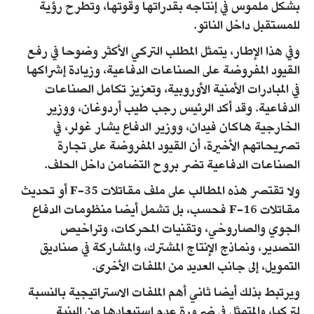
بشكل ملموس في إنتاجه بقدراتها وقوتها، وتطرح رؤية
للمستقبل داخل الناتو.
وفي هذا الإطار، يتمثل المطلب التركي الأكثر وضوحا في رفع
القيود المفروضة على الصناعات الدفاعية، وزيادة إشراكها
في المبادرات الأمنية الأوروبية، وتعزيز تكامل الصناعات
الدفاعية. وقد أكد الرئيس رجب طيب أردوغان، ووزير
الخارجية هاكان فيدان، ووزير الدفاع يشار غولر، في
تصريحاتهم الأخيرة، أن القيود المفروضة على تجارة
الصناعات الدفاعية تضر بروح التضامن داخل الحلف.
ولا تقتصر هذه المطالب على ملف مقاتلات F-35 أو تحديث
مقاتلات F-16 فحسب، بل تشمل أيضا منظومات الدفاع
الجوي والصاروخي، وتقنيات المحركات، وتراخيص
التصدير، ونماذج الإنتاج المشترك، والمشاركة في صناديق
التمويل، إلى جانب العديد من الملفات الأخرى.
ويرتبط بذلك أيضا ثاني أهم الملفات الاستراتيجية بالنسبة
لتركيا، والمتمثل في ضرورة عدم استبعادها من البنية