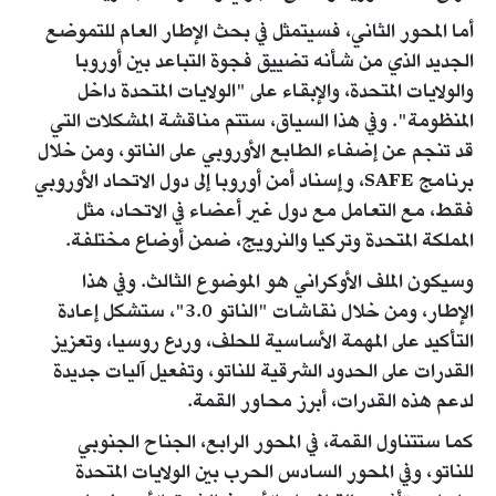
أما المحور الثاني، فسيتمثل في بحث الإطار العام للتموضع
الجديد الذي من شأنه تضييق فجوة التباعد بين أوروبا
والولايات المتحدة، والإبقاء على "الولايات المتحدة داخل
المنظومة". وفي هذا السياق، ستتم مناقشة المشكلات التي
قد تنجم عن إضفاء الطابع الأوروبي على الناتو، ومن خلال
برنامج SAFE، وإسناد أمن أوروبا إلى دول الاتحاد الأوروبي
فقط، مع التعامل مع دول غير أعضاء في الاتحاد، مثل
المملكة المتحدة وتركيا والنرويج، ضمن أوضاع مختلفة.
وسيكون الملف الأوكراني هو الموضوع الثالث. وفي هذا
الإطار، ومن خلال نقاشات "الناتو 3.0"، ستشكل إعادة
التأكيد على المهمة الأساسية للحلف، وردع روسيا، وتعزيز
القدرات على الحدود الشرقية للناتو، وتفعيل آليات جديدة
لدعم هذه القدرات، أبرز محاور القمة.
كما ستتناول القمة، في المحور الرابع، الجناح الجنوبي
للناتو، وفي المحور السادس الحرب بين الولايات المتحدة