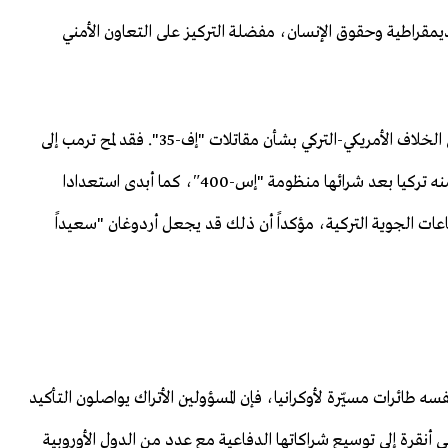
لديمقراطية وحقوق الإنسان، مفضلة التركيز على التعاون الأمني
وفي السياق نفسه، يلوح في الأفق احتمال حدوث انفراجة في الخلاف الأمريكي-التركي بشأن مقاتلات "إف-35". فقد لمح ترمب إلى
إمكانية التوصل إلى تسوية بشأن البرنامج الذي استُبعدت منه تركيا بعد شرائها منظومة "إس-400″، كما أبدى استعدادا
ات الجوية التركية، مؤكداً أن ذلك قد يجعل أردوغان "سعيداً
 طائرات مسيّرة لأوكرانيا، فإن المسؤولين الأتراك يواصلون التأكيد
ى أنقرة إلى توسيع شراكاتها الدفاعية مع عدد من الدول الأوروبية