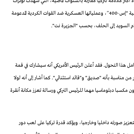
جواء أكثر ملاءمة لتركيا مقارنة بالسنوات الماضية، التي شهدت توترات
مع الحلف بسبب شراء أنقرة منظومة الدفاع الجوي الروسية "إس-400″، وعملياتها العسكرية ضد القوات الكردية المدعومة
ضمام السويد إلى الحلف، بحسب "الجزيرة نت".
مل هذا التحول. فقد أعلن الرئيس الأمريكي أنه سيشارك في قمة
 من مناسبة بأنه "صديق" و"قائد استثنائي". كما أشار إلى أنه لولا
ون مكسبا دبلوماسيا مهما للرئيس التركي ورسالة تعزز مكانة أنقرة
عزيز صورته داخليا وخارجيا، ويؤكد قدرة تركيا على لعب دور