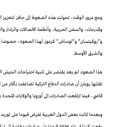
ومع مرور الوقت، تحولت هذه الضغوط إلى حافز لتعزيز التصن
والمدرعات، والسفن الحربية، وأنظمة الاتصالات والرادار و
و”روكيتسان” و”توساش” كرموز لهذا الصعود، خصوصا بعد نج
والشرق الأوسط.
هذا الصعود لم يعد يقتصر على تلبية احتياجات الجيش الت
الماضي، فيما ارتفعت الصادرات إلى أوروبا والولايات المتحد
وبعدما كانت بعض الدول الغربية تفرض قيودا على توريد مك
رفعت كندا في عام 2024 قيودا على صادرات د