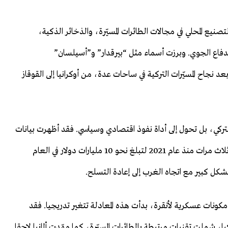
يع المحلي في مجالات الطائرات المسيّرة، والذخائر الذكية،
الدفاع الجوي. وبرزت أسماء مثل “بيرقدار” و”أسيلسان”
اح المسيّرات التركية في ساحات عدة، من أوكرانيا إلى القوقاز
ركي، بل تحول إلى أداة نفوذ اقتصادي وسياسي. فقد أظهرت بيانات
نقلتها رويترز أن صادرات الدفاع التركية تضاعفت بأكثر من ثلاث مرات منذ عام 2021 لتبلغ نحو 10 مليارات دولار في العام
ة بشكل كبير مع اتجاه الغرب إلى إعادة التسلح.
ونات عسكرية لأنقرة، بدأت هذه المعادلة تتغير تدريجيا. فقد
فاعية إلى تركيا، شملت تقنيات مرتبطة بالطائرات المسيّرة، كما مهّدت ألمانيا لاحقا