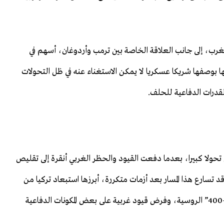
الغرب، إلى جانب العلاقة الخاصة بين ترمب وأردوغان، أسهم في
ها بوصفها شريكا عسكريا لا يمكن الاستغناء عنه في ظل التحولات
القدرات الدفاعية للحلف.
تحولا كبيرا، بعدما دفعت القيود والحظر الغربي أنقرة إلى تقليص
 تسارع هذا المسار بعد أزمات متكررة، أبرزها استبعاد تركيا من
برنامج مقاتلات “إف-35” على خلفية شرائها منظومة “إس-400” الروسية، وفرض قيود غربية على بعض المكونات الدفاعية