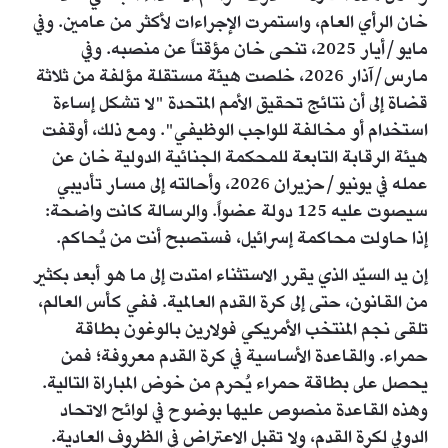
خان الرأي العام، واستمرت الإجراءات لأكثر من عامين. وفي
مايو/أيار 2025، تنحى خان مؤقتاً عن منصبه. وفي
مارس/آذار 2026، خلصت هيئة مستقلة مؤلفة من ثلاثة
قضاة إلى أن نتائج تحقيق الأمم المتحدة "لا تشكل إساءة
استخدام أو مخالفة للواجب الوظيفي". ومع ذلك، أوقفت
هيئة الرقابة التابعة للمحكمة الجنائية الدولية خان عن
عمله في يونيو/حزيران 2026، وأحالته إلى مسار تأديبي
سيصوت عليه 125 دولة عضواً. والرسالة كانت واضحة:
إذا حاولت محاكمة إسرائيل، فستصبح أنت من يُحاكم.
إن يد السيّد الذي يقرر الاستثناء امتدت إلى ما هو أبعد بكثير
من القانون، حتى إلى كرة القدم العالمية. ففي كأس العالم،
تلقى نجم المنتخب الأمريكي فولارين بالوغون بطاقة
حمراء. والقاعدة الأساسية في كرة القدم معروفة؛ فمن
يحصل على بطاقة حمراء يُحرم من خوض المباراة التالية.
وهذه القاعدة منصوص عليها بوضوح في لوائح الاتحاد
الدولي لكرة القدم، ولا تقبل الاعتراض في الظروف العادية.