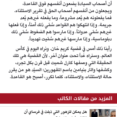
أن أصحاب السيادة يضعون أنفسهم فوق القاعدة،
ويجعلون من أنفسهم أصحاب الحق في تقرير الاستثناء.
فما يفعلونه هم يُعد مشروعاً، وما يفعله غيرهم يُعد
جريمة. وإذا انتهكوا هم القواعد سُمّي ذلك أمناً، وإذا فعلها
غيرهم سُمّي عدواناً. وإذا مارسوا هم الضغوط سُمّي ذلك
دبلوماسية، وإذا مارسها غيرهم سُمّيت تهديداً.
رأينا ذلك أمس في قضية كريم خان. ونراه اليوم في كأس
العالم. وسنراه غداً تحت عنوان آخر. لأن القضية هي تلك
الحقيقة التي وصفها كارل شميت قبل قرن بكل تجرد،
وكشفها والتر بنيامين باسم المقهورين: السيّد هو من يقرر
حالة الاستثناء، والاستثناء، كلما تكرر، أصبح هو القاعدة.
المزيد من مقالات الكاتب
هل يمكن للزهور التي ذبلت في فرساي أن