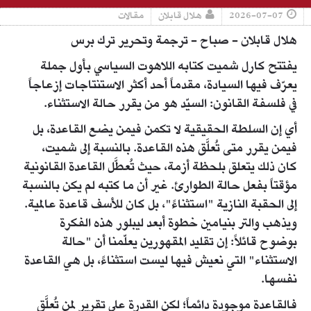
2026-07-07
هلال قابلان
مقالات
هلال قابلان - صباح - ترجمة وتحرير ترك برس
يفتتح كارل شميت كتابه اللاهوت السياسي بأول جملة
يعرّف فيها السيادة، مقدماً أحد أكثر الاستنتاجات إزعاجاً
في فلسفة القانون: السيّد هو من يقرر حالة الاستثناء.
أي إن السلطة الحقيقية لا تكمن فيمن يضع القاعدة، بل
فيمن يقرر متى تُعلَّق هذه القاعدة. بالنسبة إلى شميت،
كان ذلك يتعلق بلحظة أزمة، حيث تُعطَّل القاعدة القانونية
مؤقتاً بفعل حالة الطوارئ. غير أن ما كتبه لم يكن بالنسبة
إلى الحقبة النازية "استثناءً"، بل كان للأسف قاعدة عالمية.
ويذهب والتر بنيامين خطوة أبعد ليبلور هذه الفكرة
بوضوح قائلاً: إن تقليد المقهورين يعلّمنا أن "حالة
الاستثناء" التي نعيش فيها ليست استثناءً، بل هي القاعدة
نفسها.
فالقاعدة موجودة دائماً؛ لكن القدرة على تقرير لمن تُعلَّق