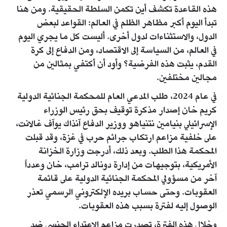
هذه القاعدة تكشف أين تكمن السلطة الحقيقية. ومن هنا
تبدأ اليوم أكبر مظاهر الظلم في العالم: القواعد لبعض
الدول، والاستثناءات لدول أخرى. أليست كل ما يجري اليوم
في العالم، من السياسة إلى الاقتصاد، ومن الدفاع إلى كرة
القدم، يثبت هذه الفرضية؟ وأود أن أكتفي بمثالين من
مجالين مختلفين.
في عام 2024، طلب المدعي العام للمحكمة الجنائية الدولية
كريم خان إصدار مذكرة توقيف بحق رئيس الوزراء
الإسرائيلي بنيامين نتنياهو ووزير الدفاع آنذاك يوآف غالانت،
على خلفية مزاعم ارتكاب جرائم حرب في غزة، وقد قبلت
المحكمة هذا الطلب. وبعد ذلك، أدرجت وزارة الخزانة
الأمريكية، بتوجيهات من إدارة دونالد ترامب، خان وعدداً
آخر من مسؤولي المحكمة الجنائية الدولية على قائمة
العقوبات. وحتى حساب بريده الإلكتروني الرسمي تعذر
الوصول إليه لفترة بسبب هذه العقوبات.
وخلال هذه الفترة، تصدرت مزاعم الاعتداء الجنسي ضد