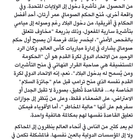
من الحصول على تأشيرة دخول إلى الولايات المتحدة. وفي
واقعة أخرى، مُنع الحكم الصومالي عمر أرتان، أحد أفضل
الحكام في أفريقيا، من دخول البلاد رغم وصوله إلى ميامي
بتأشيرة سارية المفعول، وذلك بذريعة "مخاوف تتعلق
بالفحص الأمني"، ليخسر بذلك فرصة أن يصبح أول حكم
صومالي يشارك في إدارة مباريات كأس العالم. وكان الرد
الوحيد من الاتحاد الدولي لكرة القدم هو أن "الحكومة
المستضيفة هي صاحبة القرار النهائي في منح التأشيرات
ومن يُسمح له بدخول البلاد". نعم، إنه الاتحاد الدولي لكرة
القدم نفسه الذي منح ترامب قبل عام "جائزة السلام"
الخاصة به... فالقاعدة تُطبق، بصورة لا تقبل الجدل أو
الاعتراض، على الضعفاء فقط، وعلى من يُنظر إلى جوازات
سفرهم على أنها "عالية المخاطر"، أما الأقوياء فيمكن
تعليق القاعدة نفسها لهم بمكالمة هاتفية واحدة.
لم يعد كثير من الناس في أنحاء العالم ينظرون إلى المحاكم
ولا إلى المؤسسات الدولية بالعين نفسها. فالمشكلة تكمن في