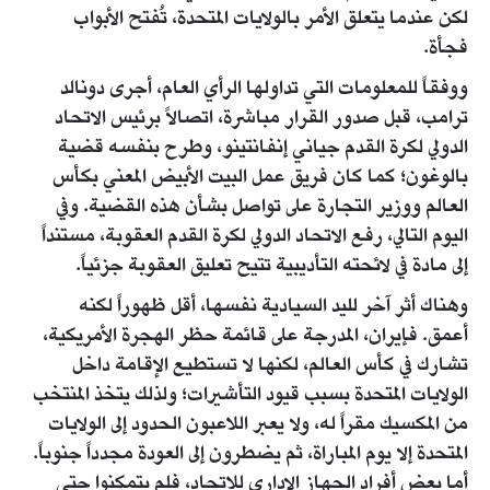
لكن عندما يتعلق الأمر بالولايات المتحدة، تُفتح الأبواب
فجأة.
ووفقاً للمعلومات التي تداولها الرأي العام، أجرى دونالد
ترامب، قبل صدور القرار مباشرة، اتصالاً برئيس الاتحاد
الدولي لكرة القدم جياني إنفانتينو، وطرح بنفسه قضية
بالوغون؛ كما كان فريق عمل البيت الأبيض المعني بكأس
العالم ووزير التجارة على تواصل بشأن هذه القضية. وفي
اليوم التالي، رفع الاتحاد الدولي لكرة القدم العقوبة، مستنداً
إلى مادة في لائحته التأديبية تتيح تعليق العقوبة جزئياً.
وهناك أثر آخر لليد السيادية نفسها، أقل ظهوراً لكنه
أعمق. فإيران، المدرجة على قائمة حظر الهجرة الأمريكية،
تشارك في كأس العالم، لكنها لا تستطيع الإقامة داخل
الولايات المتحدة بسبب قيود التأشيرات؛ ولذلك يتخذ المنتخب
من المكسيك مقراً له، ولا يعبر اللاعبون الحدود إلى الولايات
المتحدة إلا يوم المباراة، ثم يضطرون إلى العودة مجدداً جنوباً.
أما بعض أفراد الجهاز الإداري للاتحاد، فلم يتمكنوا حتى