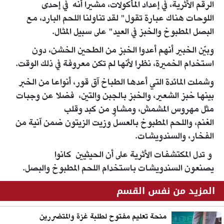
الرقم الأثرية، في إعداد المأكولات، مشيرا أنه في إحدى
اللوحات هناك عبارة تقول" لقد تناولنا اللحم البارد، مع
البصل المطبوخ والخبز في العيد" على سبيل المثال.
وبيّن الخبير أنهم أعدوا الخبز من الطحين الخشن، دون
استخدام الخميرة، نظرا لأنها لم تكن معروفة في ذلك الوقت.
وشملت المائدة التي أعدها الطباخ آق قور، أنواعا من الخبر
بينها خبز الشعير، والخبز بالجبن والتين، فضلا عن وجبات
مثل مهروس المشمش، ومشاوٍ من كبد وقلب
الغنم، واللحم المطبوخ بالعسل وزيت الزيتون ضمن آنية من
الفخار، والسندويشات.
و تدل المكتشفات الأثرية على أن الحيثيين كانوا
يصنعون السندويشات باستخدام اللحم المطبوخ والبصل.
المزيد من نفس القسم
منحة تعليم مفتوح لطلبة غزة والمتضررين