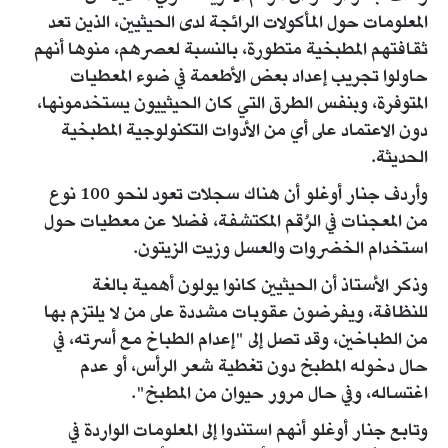
المعلومات حول المأكولات الرائجة لدى الحيثيين، الذين تعد
ثقافتهم المطبخية متطورة، بالنسبة لعصرهم، منوها أنهم
حاولوا تجريب إعداد بعض الأطعمة في ضوء المعطيات
المتوفرة، وبنفس الطرق التي كان الحيثييون يستخدمونها،
دون الاعتماد على أي من الأدوات التكنولوجية المطبخية
الحديثة.
وأردف جنار أوغلو أن هناك سجلات تعود لنحو 100 نوع
من المعجنات في الرُقم المكتشفة، فضلا عن معطيات حول
استخدام الخضروات والعسل وزيت الزيتون.
وذكر الأستاذ أن الحيثيين كانوا يولون أهمية بالغة
للنظافة، ويفرضون عقوبات مشددة على من لا يلتزم بها
من الطباخين، وقد تصل إلى "إعدام الطباخ مع أسرته، في
حال دخوله المطبخ دون تغطية شعر الرأس، أو عدم
اغتساله، وفي حال مرور حيوان من المطبخ".
وتابع جنار أوغلو أنهم استندوا إلى المعلومات الواردة في