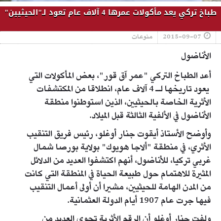
طباخ تركي يعد مأكولات عمرها 4 آلاف عام تعود لـ"الحيثيين"
2015-09-07
منوعات
الأناضول
أعد الطباخ التركي "عمر آق قور"، بعض المأكولات التي
يعود تاريخها لـ 4 آلاف عام، انطلاقا من المكتشفات
الأثرية الخاصة بالحيثيين، الذين استوطنوا منطقة
الأناضول في الألفية الثالثة قبل الميلاد.
وأوضح الأستاذ أيقوت جنار أوغلو، رئيس فريق التنقيب
الأثري، في منطقة "ألاجا هويوك" بولاية بورصا شمال
غربي تركيا، للأناضول، أنهم اكتشفوا العديد من الدلائل
المثيرة للاهتمام حول طبيعة الحياة في المنطقة التي كانت
من المدن الهامة للحيثيين، مشيرا أن أولى أعمال التنقيب
فيها جرت عام 1907 أيام الدولة العثمانية.
ولفت جنار أوغلو أن الرقم الأثرية تحوي العديد من