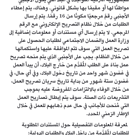
للجمهورية التركية المتواجدة في البلد التي يكون الأجنبي
مواطنًا لها أو مقيمًا بها بشكل قانوني. وهناك، يتم إعطاء
الأجنبي رقمً مرجعيًا مكونًا من 16 رقمًا. يتم إرسال
الطلبات من خلال نظام التصريح الإلكتروني مع الرقم
المرجعي. لا يتم إرسال أي مستندات أو معلومات إضافية إلى
وزارة العمل والضمان الاجتماعي لطلبات الحصول على
تصريح العمل التي سوف تتم الموافقة عليها واستكمالها
من خلال النظام. يجب على الأجنبي الذي يتم منحه تصريح
عمل بناءً على الطلب المُقدَّم من خارج البلاد، أن يبدأ العمل
في غضون شهر واحد من تاريخ دخول البلاد، وفي أي حال، في
غضون ستة شهور من بداية تاريخ سريان تصريح العمل،
من خلال الوفاء بالالتزامات المفروضة عليه بموجب
التشريعات ذات الصلة. سوف يتم إبطال تصاريح العمل
التي مُنحت للأجانب في حال عدم ذهابهم للعمل في خلال
الإطار الزمني المحدد.
​ لمعرفة المعلومات التفصيلية حول المستندات المطلوبة
للطلبات المُقدَّمة من داخل البلاد والطلبات الدولية: