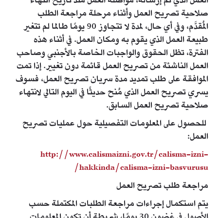
العمل الذي تم إرساله، مواصلة العمل منذ تاريخ انتهاء
صلاحية تصريح العمل وأثناء مرحلة مراجعة الطلب
المُقدَّم، وفي أي حال، لمدة لا تتجاوز 90 يومًا طالما لم تتغير
طبيعة العمل الذي يقوم به ومكان العمل. في أثناء هذه
الفترة، تظل الحقوق والواجبات الخاصة بالأجنبي وصاحب
العمل الناشئة من تصريح العمل قائمة دون تغيير. إذا تمت
الموافقة على طلب تمديد مدة سريان تصريح العمل، فسوف
يسري تصريح العمل الذي مُنح حديثًا في اليوم التالي لانتهاء
صلاحية تصريح العمل السابق.
للحصول على المعلومات التفصيلية حول عمليات تصريح
العمل:
http://www.calismaizni.gov.tr/calisma-izni-
hakkinda/calisma-izni-basvurusu/​
مراجعة طلب تصريح العمل
يتم استكمال إجراءات مراجعة الطلبات المكتملة حسب
الأصول في غضون 30 يومًا، شريطة أن تكون المعلومات