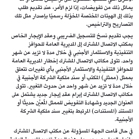
يماثل ذلك من تفويضات، إذا لزم الأمر، عند تقديم طلب
بذلك إلى الهيئات المختصة المخوّلة رسميًا بإصدار مثل تلك
التصاريح والتراخيص.
يجب تقديم نسخ للتسجيل الضريبي وعقد الإيجار الخاص
بمكتب الاتصال المشترك إلى المديرية العامة للحوافز
التنفيذية والاستثمار الأجنبي في خلال مدة لا تزيد عن شهر
واحد. تتولى مكاتب الاتصال المشترك إخطار المديرية العامة
للحوافز التنفيذية والاستثمار الأجنبي بأي تغييرات تتعلق
بممثل (ممثلي) المكتب أو سند ملكية الشركة الأجنبية في
خلال مدة لا تزيد عن شهر واحد من حدوث التغيير. تتولى
مكاتب الاتصال المشترك إبرام عقد إيجار جديد يشتمل على
العنوان الجديد وشهادة التفويض للممثل المُعيَّن حديثًا أو
المستند (المستندات) المرتبط بتغيير سند ملكية الشركة
الأجنبية.
في حال قامت الجهة المسؤولة عن مكتب الاتصال المشترك