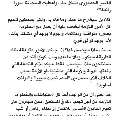
القصر الجمهوري بشكل جيّد، وأعطيت الصحافة صورا
رائعة"؟.
كلا، بل سيشرح ما عمله وما قام به. ولكي يستطيع تقديم
كل الأمور اللازمة للشعب عليه أن يعمل مع الحكومة
بصورة متوافقة ومتلائمة. واليوم لا يوجد أي مشكلة بذلك،
لأنه يوجد توافق قوي.
حسنا، ماذا سيحصل غدا؟ إذا لم تكن الأمور متوافقة بتلك
الطريقة سيكون وبالا ما بعده وبال. كونوا أنتم مَن
تستنتجون ماذا سيحصل. فقط عليكم تذكر التكلفة التي
دفعتها الدولة والأزمة التي عاشتها تلو الأزمة بسبب
الخلاف الذي حصل بين "أحمد نجدت سيزر" و"بولنت
أجاويد".
هذا يعني أن من الواجب أخذ كل الاحتياطات والخطوات
اللازمة من أجل تجنب ذلك في المستقبل. نحن مجبرون على
تغيير القانون الأساسي للانتقال إلى نظام رئاسي أو شبه
رئاسي ليحوّل أيقونة رئيس الجمهورية لتكون أيقونة قوية