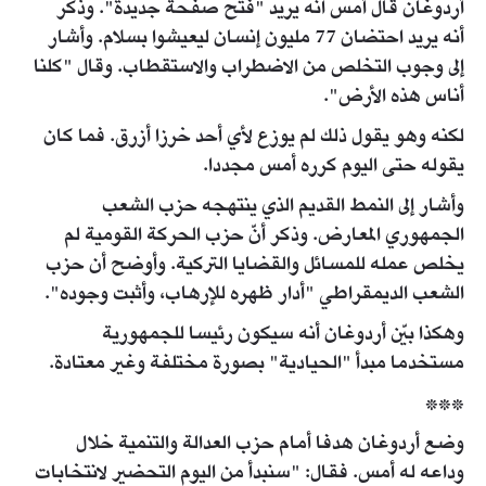
أردوغان قال أمس انه يريد "فتح صفحة جديدة". وذكر
أنه يريد احتضان 77 مليون إنسان ليعيشوا بسلام. وأشار
إلى وجوب التخلص من الاضطراب والاستقطاب. وقال "كلنا
أناس هذه الأرض".
لكنه وهو يقول ذلك لم يوزع لأي أحد خرزا أزرق. فما كان
يقوله حتى اليوم كرره أمس مجددا.
وأشار إلى النمط القديم الذي ينتهجه حزب الشعب
الجمهوري المعارض. وذكر أنّ حزب الحركة القومية لم
يخلص عمله للمسائل والقضايا التركية. وأوضح أن حزب
الشعب الديمقراطي "أدار ظهره للإرهاب، وأثبت وجوده".
وهكذا بيّن أردوغان أنه سيكون رئيسا للجمهورية
مستخدما مبدأ "الحيادية" بصورة مختلفة وغير معتادة.
***
وضع أردوغان هدفا أمام حزب العدالة والتنمية خلال
وداعه له أمس. فقال: "سنبدأ من اليوم التحضير لانتخابات