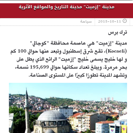
مدينة "إزميت" مدينة التاريخ والمواقع الأثرية
2015-10-11
سياحة
ترك برس
مدينة "إزميت" هي عاصمة محافظة "كوجالي"
(Kocaeli)، تقع شرق إسطنبول وتبعد عنها حوالي 100 كم
و لها خليج يسمى خليج "إزميت" الرائع الذي يطل على
بحر مرمرة. ويبلغ تعداد سكانها حوالي 195,699 نسمة،
وتشهد المدينة تطورًا كبيرًا على المستوى الصناعة.