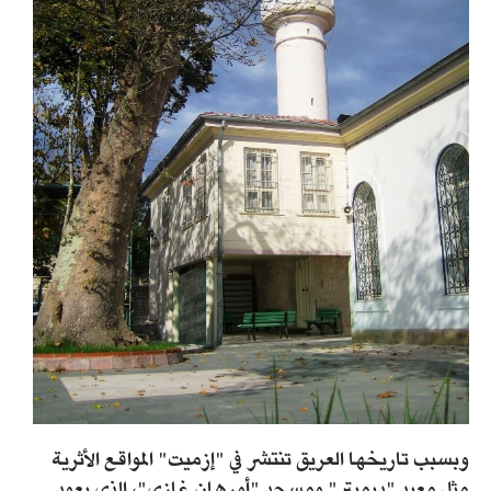
وبسبب تاريخها العريق تنتشر في "إزميت" المواقع الأثرية
مثل معبد "ديميتر" ومسجد "أورهان غازي"، الذي يعود