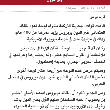
2015-12-14
منوعات
ترك برس
قامت قوات البحرية التركية بشراء لوحة تعود للقائد
العثماني خير الدين بربروس يزيد عمرها عن 400 عام،
وذلك في مزايدة تمت في مدينة نيويورك الأمريكية.
وكان قد قام برسم اللوحة الفنان الإيطالي دان بيترو
دلافيشيا في القرن السابع عشر، وتم إحضارها وعرضها في
المتحف الحربي البحري بمدينة إسطنبول.
وسيتم عرض هذه اللوحة مع أربعة عشر لوحة أخرى
تخص القائد العثماني الشهير خير الدين بربروس في المتحف
الحربي.
ومن الجدير ذكره أن القائد بربروس اسمه الأصلي "خضر
بن يعقوب"، لقبه السلطان سليم الأول بخير الدين باشا،
وعُرِف لدى الأوروبيين ببارباروسا أي ذو اللحية الحمراء.