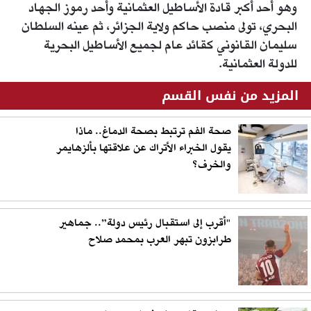
وهو أحد أكبر قادة الأساطيل العثمانية وأحد رموز الجهاد
البحري، تولى منصب حاكم ولاية الجزائر، ثم عينه السلطان
سليمان القانوني كقائد عام لجميع الأساطيل البحرية
للدولة العثمانية.
المزيد من نفس القسم
صحة الفم ترتبط بصحة الدماغ.. ماذا
يقول الخبراء الأتراك عن علاقتها بألزهايمر
والخرف؟
"أقرب إلى استقبال رئيس دولة”.. جماهير
طرابزون تبهر العرب بمحمد صلاح