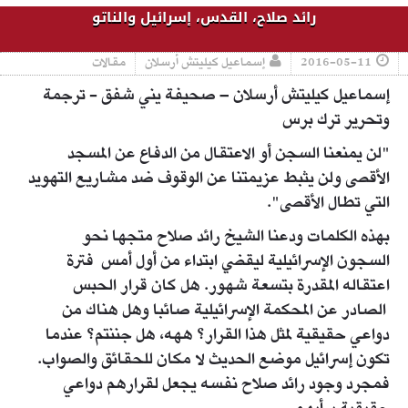
رائد صلاح، القدس، إسرائيل والناتو
2016-05-11
إسماعيل كيليتش أرسلان
مقالات
إسماعيل كيليتش أرسلان – صحيفة يني شفق - ترجمة
وتحرير ترك برس
"لن يمنعنا السجن أو الاعتقال من الدفاع عن المسجد
الأقصى ولن يثبط عزيمتنا عن الوقوف ضد مشاريع التهويد
التي تطال الأقصى".
بهذه الكلمات ودعنا الشيخ رائد صلاح متجها نحو
السجون الإسرائيلية ليقضي ابتداء من أول أمس فترة
اعتقاله المقدرة بتسعة شهور. هل كان قرار الحبس
الصادر عن المحكمة الإسرائيلية صائبا وهل هناك من
دواعي حقيقية لمثل هذا القرار؟ ههه، هل جننتم؟ عندما
تكون إسرائيل موضع الحديث لا مكان للحقائق والصواب.
فمجرد وجود رائد صلاح نفسه يجعل لقرارهم دواعي