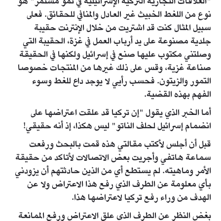
"العلاقات التجارية التركية الإسرائيلية في نمو مستمر" هو
نوع من اللغط الخبيث غير العادل والمنافي للحقائق. فعلى
سبيل المثال كنت قد اشتريت من خلال الإنترنت حقيبة
جلدية مصنوعة على يد أرباب العمل في غزة، الحقيبة التي
وصلتني مكتوب عليها صنع في إسرائيل ولكنها في الحقيقة
صناعة غزية، وقس على ذلك غيرها من المنتجات خصوصا
التمور والزيتون. فحسب رأيي لا يوجد داع للغط وسوء
الفهم بهذه القضية.
أما الخبر الذي يقول "إن تركيا قد علقت اعتراضها على
انضمام إسرائيل لحلف الناتو" ليس هكذا، إذ أنه حقيقي!
قبل أن أجلس لأكتب مقالتي هذه قمت بالبحث ورفعت
سماعة هاتفي وأجريت بعض الاتصالات لأتاكد من حقيقة
الأمر وماهيته. لم يستطع أي من الذين حادثتهم أن يزودني
بأي معلومة عن الطرف الذي رفع هذا الاعتراض ولا عن
الهدف من وراء رفع تركيا لاعتراضها هذا.
بغض النظر عن الطرف الذي علق الاعتراض ورفع الممانعة