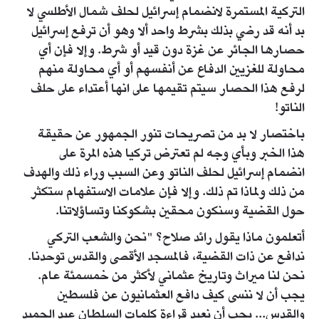
التركية المستمرة لانضمام إسرائيل لحلف شمال الأطلسي لا
بد أنه قد رضي بذلك بشرط واحد ألا وهو أن ترفع إسرائيل
حصارها الجائر عن غزة دون قيد أو شرط. وإلا فإن أي
محاولة للغزيين الدفاع عن أنفسهم أو أي محاولة منهم
لرفع هذا الحصار سيتم تقيمها على انها أعتداء على حلف
الناتو!
باختصار لا بد من تصريحات تنور الجمهور عن حقيقة
هذا الخبر وبأي وجه لم تعترض تركيا هذه المرة على
انضمام إسرائيل لحلف الناتو وعن السبب وراء ذلك والهدف
من ذلك ولماذا تم ذلك. وإلا فإن علامات الاستفهام ستكثر
حول القضية وسنكون محقين بشكوكنا وتساؤلاتنا.
أتعلمون ماذا يقول رائد صلاح؟ "نحن والشعب التركي
ندافع عن ذات القضية، فالمسجد الأقصى والقدس توحدنا.
نحن لنا ميراث وتاريخ عثماني لأكثر من خمسمئة عام.
يجب أن لا ننسى كيف دافع العثمانيون عن فلسطين
والقدس... يجب أن نعيد قراءة كلمات السلطان عبد الحميد