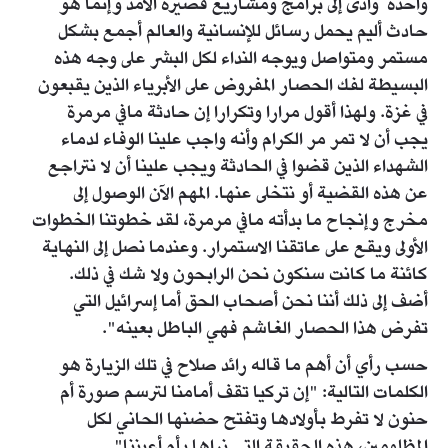
واحدة وأدى إلى برامج ومشاريع قصيرة الأمد وإنما هو
حادث أليم يحمل رسائل للإنسانية والعالم أجمع بشكل
مستمر ومتواصل ويوجه النداء لكل البشر على وجه هذه
البسيطة لفك الحصار المفروض على الأبرياء الذين يقبعون
في غزة. ولهذا أقول مرارا وتكرارا إن حادثة مافي مرمرة
يجب أن لا تمر مر الكرام وأنه واجب علينا الوفاء لدماء
الشهداء الذين قضوا في الحادثة ويجب علينا أن لا نتراجع
عن هذه القضية أو نتخلى عنها. المهم الآن الوصول إلى
مخرج وإنجاح ما بدأته مافي مرمرة، لقد خطوتنا الخطوات
الأولى ويقع على عاتقنا الاستمرار. وعندما نصل إلى النهاية
كائنة ما كانت سنكون نحن الرابحون ولا شك في ذلك.
أضف إلى ذلك أننا نحن أصحاب الحق أما إسرائيل التي
تفرض هذا الحصار الغاشم فهي الباطل بعينه".
حسب رأي أن أهم ما قاله رائد صلاح في تلك الزيارة هو
الكلمات التالية: "إن تركيا تقف أمامنا لترسم صورة أم
حنون لا تفرط بأولادها وتفتح حضنها الحاني لكل