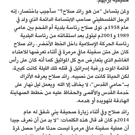
حقيقية برأيهم.
ولمن يتساءل "من هو رائد صلاح؟" سأجيب باختصار، إنه
الرجل الفلسطيني صاحب الابتسامة الدائمة الذي ولد في
عام 1958م. تولى صلاح رئاسة بلدية أم الفحم بين عامي
1989 و2001م ليتولى بعد استقالته من رئاسة البلدية
رئاسة الحركة الإسلامية داخل الخط الأخضر. رائد صلاح
كان على متن سفينة مافي مرمرة في أثناء تعرضها للاعتداء
الغاشم الذي يتعارض مع كل المواثيق كما أنه كان على رأس
قائمة الموت ورغبة إسرائيل في قتله تلك الليلة كانت كبيرة،
لكن الحياة كانت من نصيبه. رائد صلاح يعرفه الأتراك
بـ"حامي القدس"، لا يخاف إلا الله ويعمل ليل نهار على
خدمة القدس والأقصى والحفاظ عليه من خطط الصهاينة
الهادفة لتهويده أو هدمه.
رائد صلاح وفي أثناء زيارة صحيفة يني شفق له عام
2014م كان قد قال هذه الكلمات: "لا بد من أن نعرف جيدا
أن عملية سفينة مافي مرمرة ليست حدثا عابرا حصل لمرة