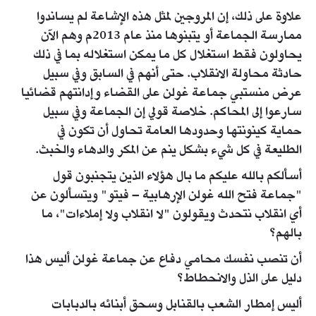
علاوة على ذلك، إن المروجين لمثل هذه الإشاعة لم يساندوا
ممارسة الجماعة أو يتبنوها منذ عام 2013م وهم الآن
يحاولون فقط استغلال كل ما يمكن استغلاله بما في ذلك
حادثة محاولة الانقلاب. حتى أنهم في السابق وفي سبيل
عرض منستبي جماعة غولن على القضاء وإدانتهم قضائيا
سارعوا إلى المحاكم. خلاصة قولي إن الجماعة وفي سبيل
حماية كينونتها وحدودها العامة تحاول أن تكون في
الطليعة في كل شيء بشكل ينم عن المكر والدهاء والخبث.
أسألكم بالله عليكم ما بال هؤلاء الذين يتجنبون قول
"جماعة فتح الله غولن الإرهابية – فيتو" ويتسألون عن
أي انقلاب نتحدث ويقولون "لا انقلاب ولا إملاءات"، ما
بالهم؟
أن تنصب نفسك محامي دفاع عن جماعة غولن أليس هذا
دليل على الذل والانحطاط؟
أليس إمطار الشعب بالقنابل وسحق أبنائه بالدبابات