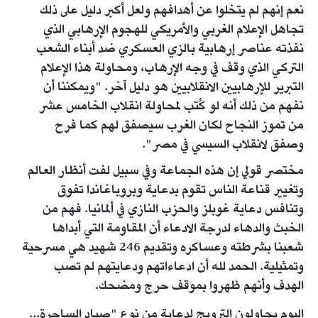
نعم إنهم لم يتخلوا عن أهدافهم ولعل أكبر دليل على ذلك
تجاهل الإعلام الغربي والأمريكي للهجوم الإرهابي الذي
نفذته عناصر إرهابية بالزي العسكري ضد أبناء الشعب
التركي الذي وقف في وجه الإرهاب، ومحاولة هذا الإعلام
التبرير للإرهابيين الانقلابيين هو دليل آخر. "ويمكننا أن
نفهم من ذلك أنه لو كُتب لمحاولة انقلاب الخامس عشر
من تموز النجاح لكان الغرب سيصفق لهم كما فرح
وصفق لانقلاب السيسي في مصر".
مختصر قولي إن هذه الجماعة وفي سبيل لفت أنظار العالم
وتغيير قناعة الناس تقوم بدعاية وبروباغاندا تفوق
وتنافس دعاية غوبلز والحزب النازي في ألمانيا. فهم من
الخبث والدهاء لدرجة الادعاء أن المقاومة التي أبداها
شعبنا بشرطته وعساكره وتقديم 246 شهيد هي مسرحية
وتمثيلية. الحمد لله أن ادعاءاتهم ودعايتهم لم تصب
الهدف وأنهم ظهروا بموقف حرج ومضحك.
اليوم يحاولون الترويج لدعاية من نوع "صياد الساحرة...