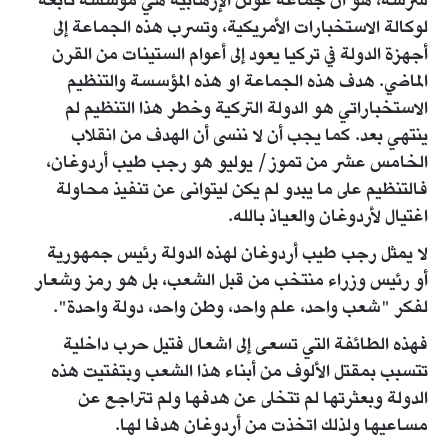
شرسة، هو أن جماعة غولن الإرهابية هي مؤسسة تابعة
لوكالة الاستخبارات الأمريكية، وتسرب هذه الجماعة إلى
أجهزة الدولة في تركيا يعود إلى أعوام الستينات من القرن
الماضي. هدف هذه الجماعة او هذه المؤسسة والتنظيم
الاستخباراتي هو الدولة التركية وخطر هذا التنظيم لم
ينتهي بعد. كما يجب أن لا ننسى أن الهدف من انقلاب
الخامس عشر من تموز/ يوليو هو رجب طيب أردوغان،
فالتنظيم على ما يبدو لم يكن ليتوانى عن تنفيذ محاولة
اغتيال لأردوغان والعياذ بالله.
لا يمثل رجب طيب أردوغان لهذه الدولة رئيس جمهورية
أو رئيس وزراء منتخب من قبل الشعب، بل هو رمز وشعار
لفكر "شعب واحد، علم واحد، وطن واحد، دولة واحدة".
فهذه الطائفة التي تسعى إلى اشعال فتيل حرب داخلية
تتسبب بمقتل الألوف من أبناء هذا الشعب وبتفتيت هذه
الدولة وبعثرتها لم تتخلى عن هدفها ولم تتراجع عن
مساعيها ولذلك اتخذت من أردوغان هدفا لها.