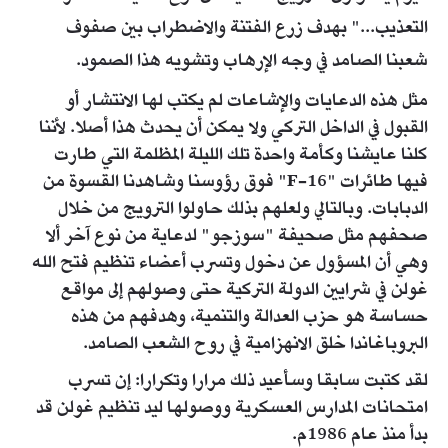
التعذيب..." بهدف زرع الفتنة والاضطراب بين صفوف
شعبنا الصامد في وجه الإرهاب وتشويه هذا الصمود.
مثل هذه الدعايات والإشاعات لم يكتب لها الانتشار أو
القبول في الداخل التركي ولا يمكن أن يحدث هذا أصلا. لأننا
كلنا عايشنا وكأمة واحدة تلك الليلة المظلمة التي طارت
فيها طائرات "F-16" فوق رؤوسنا وشاهدنا القسوة من
الدبابات. وبالتالي ولعلهم بذلك حاولوا الترويج من خلال
صحفهم مثل صحيفة "سوزجو" لدعاية من نوع آخر ألا
وهي أن المسؤول عن دخول وتسرب أعضاء تنظيم فتح الله
غولن في شرايين الدولة التركية حتى وصولهم إلى مواقع
حساسة هو حزب العدالة والتنمية، وهدفهم من هذه
البروباغاندا خلق الانهزامية في روح الشعب الصامد.
لقد كتبت سابقا وسأعيد ذلك مرارا وتكرارا: إن تسرب
امتحانات المدارس العسكرية ووصولها ليد تنظيم غولن قد
بدأ منذ عام 1986م.