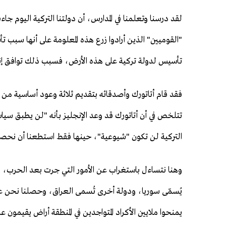
لقد درسنا وتعلمنا في المدارس، أن دولتنا التركية اليوم
"القوميين" الذين أرادوا زرع هذه المعلومة على أنها سبب 
تأسيس لدولة تركية على هذه الأرض، فسبب ذلك توافق إنش
فقد قام أتاتورك وأصدقائه بتقديم ثلاثة وعود أساسية من
تتلخص في أن أتاتورك قد وعد الإنجليز بأنه "لن يطبق سياس
التركية لن تكون "شيوعية"، حينها فقط استطعنا أن نحص
وهنا نتساءل باستغراب عن الأمور التي جرت بعد الحرب، فق
يُسمّى سوريا، ودولة أخرى تُسمى العراق، وحصلنا نحن ع
يمنحوا ملايين الأكراد المتواجدين في المنطقة أراض يقيمون عل