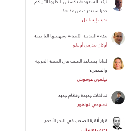
تركيا-السعودية-باكستان: انظروا الآن كم
حجرا سيتحرك من مكانه!
ندرت إرسانيل
مكة «المدينة الآمنة» ومهمتها التاريخية
أوكان مدرس أوغلو
لماذا يتصاعد العنف في الضفة الغربية
والقدس؟
نيلغون غوموش
تحالفات جديدة ونظام جديد
نصوحي غونغور
قرار أنقرة الصعب في البحر الأحمر
يحيى بوستان