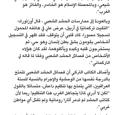
شيعي، وبالمحصلة الإسلام هو الخاسر، والفائز هو
الغرب".
وبالعودة إلى ممارسات الحشد الشعبي ، قال أوزتورك:
"التقيت تركمانيًا في أربيل، عرض علي في هاتفه المحمول
تسجيلا مصورا، كاد قلبي أن يتوقف، فقد ظهر في التسجيل
أشخاص يقومون بشق بطن إنسان وهو حي، ثم
يستخرجون قلبه وكبده ويأكلوهما، لقد كان هؤلاء
الأشخاص من فصائل الحشد الشعبي وفقا لما قاله لي
التركماني".
وأضاف الكاتب التركي أن فصائل الحشد الشعبي تتمتع
بالدرجة نفسها من الوحشية والإجرام بالنسبة للسنة
العراقيين، التي يتمتع بها تنظيم داعش، متسائلا بالقول
"لكن لا أدري لماذا يتجاهل الغرب هذا التنظيم! ربما لأن
كتائب الحشد لم تدمر آثارا رومانية ولم تقتل أي مواطن
غربي".