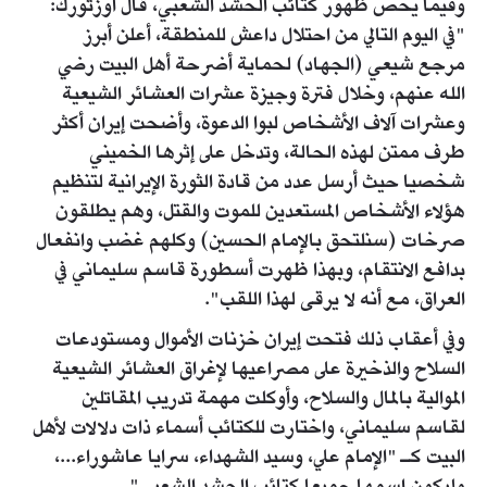
وفيما يخص ظهور كتائب الحشد الشعبي، قال أوزتورك:
"في اليوم التالي من احتلال داعش للمنطقة، أعلن أبرز
مرجع شيعي (الجهاد) لحماية أضرحة أهل البيت رضي
الله عنهم، وخلال فترة وجيزة عشرات العشائر الشيعية
وعشرات آلاف الأشخاص لبوا الدعوة، وأضحت إيران أكثر
طرف ممتن لهذه الحالة، وتدخل على إثرها الخميني
شخصيا حيث أرسل عدد من قادة الثورة الإيرانية لتنظيم
هؤلاء الأشخاص المستعدين للموت والقتل، وهم يطلقون
صرخات (سنلتحق بالإمام الحسين) وكلهم غضب وانفعال
بدافع الانتقام، وبهذا ظهرت أسطورة قاسم سليماني في
العراق، مع أنه لا يرقى لهذا اللقب".
وفي أعقاب ذلك فتحت إيران خزنات الأموال ومستودعات
السلاح والذخيرة على مصراعيها لإغراق العشائر الشيعية
الموالية بالمال والسلاح، وأوكلت مهمة تدريب المقاتلين
لقاسم سليماني، واختارت للكتائب أسماء ذات دلالات لأهل
البيت كـ "الإمام علي، وسيد الشهداء، سرايا عاشوراء...،