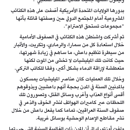
وليكون اسمها جميعا كتائب الحشد الشعبي".
بدورها الولايات المتحدة الأمريكية أضفت على هذه الكتائب
المشروعية أمام المجتمع الدولي حين وصفتها قائلة بأنها
"مجموعات تستحق الاحترام".
ثم أشركت واشنطن هذه الكتائب في الصفوف الأمامية
خلال استعادة كل من سمارا، والرمادي، وتكريت، والأنبار
من سيطرة تنظيم داعش، ما ساهم في زيادة شهرتها،
حيث كانت تلك الميليشيات لا تخشى من الموت لكنها
متعطشة لإراقة الدماء بشكل أكبر، وفقا للكاتب التركي.
وخلال تلك العمليات كان عناصر الميليشيات يمسكون
بالمدنيين السنة في المدن بحجة أنهم داعشيين ويذوقوهم
أقسى أنواع العذاب وأغرب وسائل القتل، وتصورون تلك
اللحظات عبر كاميرات الهواتف لنشر الخوف والذعر في
صفوف السنة العراقيين، تماما كما يفعل داعش من خلال
نشر مقاطع الإعدام الوحشية بوسائل غريبة.
ولفت أوزتورك إلى أن المدن ذات الغالبية السنية التي حررتها