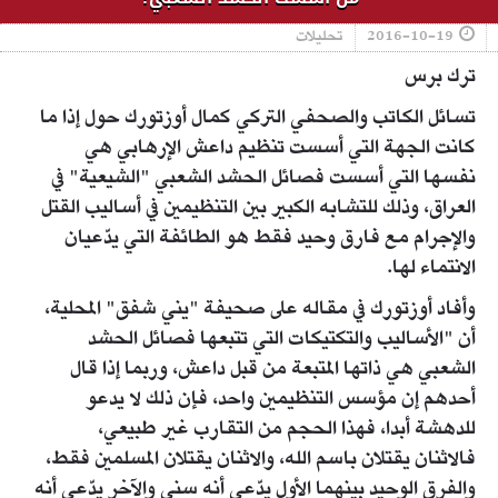
2016-10-19
تحليلات
ترك برس
تسائل الكاتب والصحفي التركي كمال أوزتورك حول إذا ما
كانت الجهة التي أسست تنظيم داعش الإرهابي هي
نفسها التي أسست فصائل الحشد الشعبي "الشيعية" في
العراق، وذلك للتشابه الكبير بين التنظيمين في أساليب القتل
والإجرام مع فارق وحيد فقط هو الطائفة التي يدّعيان
الانتماء لها.
وأفاد أوزتورك في مقاله على صحيفة "يني شفق" المحلية،
أن "الأساليب والتكتيكات التي تتبعها فصائل الحشد
الشعبي هي ذاتها المتبعة من قبل داعش، وربما إذا قال
أحدهم إن مؤسس التنظيمين واحد، فإن ذلك لا يدعو
للدهشة أبدا، فهذا الحجم من التقارب غير طبيعي،
فالاثنان يقتلان باسم الله، والاثنان يقتلان المسلمين فقط،
والفرق الوحيد بينهما الأول يدّعي أنه سني والآخر يدّعي أنه