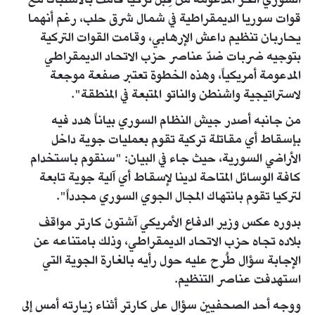
السوري الحر المدعومة من قِبل تركيا قامت بالاشتباك مع
قوات سوريا الديمقراطية في شمال شرق حلب، رغم أنهما
يحاربان تنظيم داعش الإرهابي، وقامت القوات التركية
بتوجيه ضربات ضدّ عناصر حزب الاتحاد الديمقراطي
المدعومة أمريكياً، وهذه الخطوة تعتبر صفعة موجعة
لاستراتيجية واشنطن والناتو المتبعة في المنطقة".
من جانبه أصدر جيش النظام السوري بياناً هدد فيه
بإسقاط أي مقاتلة تركية تقوم بعمليات جوية داخل
الأراضي السورية، حيث جاء في البيان: "سنقوم باستخدام
كافة الوسائل المتاحة لدينا لإسقاط أي آلية جوية تابعة
لتركيا تقوم بانتهاك المجال الجوي السوري مجدداً".
بدوره عكس وزير الدفاع الأمريكي آشتون كارتر مواقف
بلاده تجاه حزب الاتحاد الديمقراطي، وذلك بامتناعه عن
الإجابة سؤال طُرح عليه حول رأيه بالغارة الجوية التي
استهدفت عناصر التنظيم.
ووجه أحد الصحفيين سؤال على كارتر أثناء زيارته أمس إلى