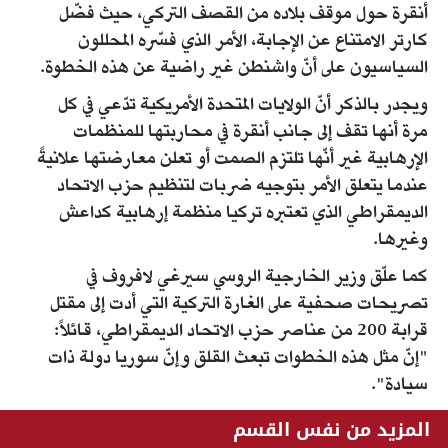
أنقرة حول موقف بلاده من القصف التركي، حيث فضّل
كارتر الامتناع عن الإجابة، الأمر الذي فسّره المحللون
السياسيون على أنّ واشنطن غير راضية عن هذه الخطوة.
ويجدر بالذكر أنّ الولايات المتحدة الأمريكية تدّعي في كل
مرة أنها تقف إلى جانب أنقرة في محاربتها للمنظمات
الإرهابية غير أنّها تلتزم الصمت أو تعلن معارضتها علانيةً
عندما يتعلق الأمر بتوجيه ضربات لتنظيم حزب الاتحاد
الديمقراطي الذي تعتبره تركيا منظمة إرهابية كداعش
وغيرها.
كما علّق وزير الخارجية الروسي سيرغي لافروف في
تصريحات صحفية على الغارة التركية التي أدت إلى مقتل
قرابة 200 من عناصر حزب الاتحاد الديمقراطي، قائلاً:
"إنّ مثل هذه الخطوات تبعث القلق وإنّ سوريا دولة ذات
سيادة".
المزيد من نفس القسم