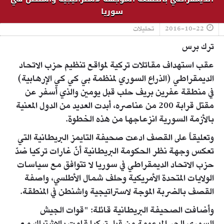
سوريا
2016-10-22
تحليلات
ترك برس
عقب استهداف مقاتلات تركية لمواقع تنظيم حزب الاتحاد
الديمقراطي (الذراع السوري لمنظمة بي كي كي الإرهابية)
في منطقة عفرين بريف حلب قبل يومين والذي أسفر عن
مقتل قرابة 200 من عناصره، أبدت العديد من الدول المعنية
بالأزمة السورية انزعاجها من هذه الخطوة.
وتعليقاً على القصف ادعت صحيفة التايمز البريطانية التي
تعكس وجهة نظر الحكومة البريطانية أنّ غارات تركيا ضدّ
حزب الاتحاد الديمقراطي في سوريا لا تتوافق مع سياسات
الولايات المتحدة الأمريكية وحلف شمال الأطلسي، واصفة
القصف بالضربة الموجة لاستراتيجية واشنطن في المنطقة.
وأضافت الصحيفة البريطانية قائلة: "قوات الجيش