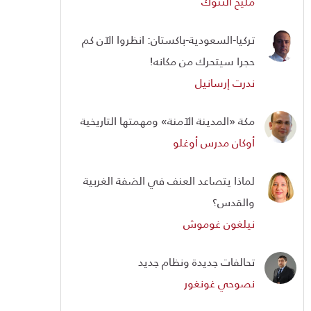
مليح ألتنوك
تركيا-السعودية-باكستان: انظروا الآن كم
حجرا سيتحرك من مكانه!
ندرت إرسانيل
مكة «المدينة الآمنة» ومهمتها التاريخية
أوكان مدرس أوغلو
لماذا يتصاعد العنف في الضفة الغربية
والقدس؟
نيلغون غوموش
تحالفات جديدة ونظام جديد
نصوحي غونغور