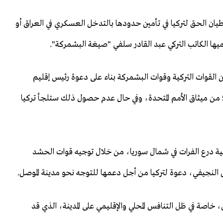
ى أن اتفاقية أنقرة 1926 ومعاهدة لوزان 1923، تعطيان الحق لتركيا في تأمين حدودها بالتدخل العسكري في العراق أو
ها الكاتب التركي عبد القادر سلفي "صيغة البشمركة".
قوات التركية وقوات البشمركة بناء على دعوة رئيس إقليم
كردستان العراق مسعود بارزاني للمساندة وفقا للمادة 51 من ميثاق الأمم المتحدة، وفي حال عدم حصول ذلك ستلجأ تركيا
 درع الفرات في شمال سوريا، من خلال توجيه قوات الحشد
 النجيفي، دعوة لتركيا من أجل دعمها للتوجه نحو مدينة الموصل.
، خاصة في ظل التنافس المحلي والإقليمي على المدينة، الذي قد