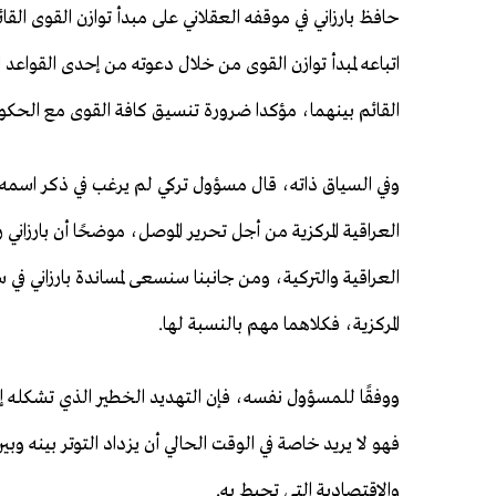
حافظ بارزاني في موقفه العقلاني على مبدأ توازن القوى القا
اتباعه لمبدأ توازن القوى من خلال دعوته من إحدى القواع
القائم بينهما، مؤكدا ضرورة تنسيق كافة القوى مع الحكومة 
وفي السياق ذاته، قال مسؤول تركي لم يرغب في ذكر اسمه لم
العراقية المركزية من أجل تحرير الموصل، موضحًا أن بارزاني
العراقية والتركية، ومن جانبنا سنسعى لمساندة بارزاني في س
المركزية، فكلاهما مهم بالنسبة لها.
ووفقًا للمسؤول نفسه، فإن التهديد الخطير الذي تشكله إيران 
فهو لا يريد خاصة في الوقت الحالي أن يزداد التوتر بينه وبي
والاقتصادية التي تحيط به.