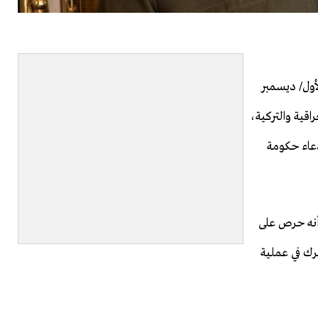
أول/ ديسمبر
لعراقية والتركية،
دعاء حكومة
 أنه حرص على
رك في عملية