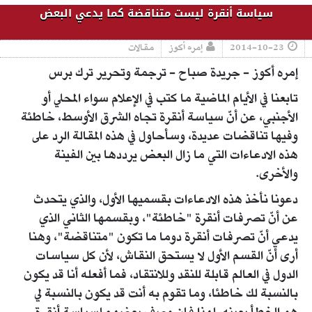
سياسة أنقرة ليست متناقضة كما يدعي البعض
2014-10-23
إمره أكوز
مقالات
إمره أكوز - جريدة صباح - ترجمة وتحرير ترك برس
تابعنا في الأيام الماضية ما كتب في الإعلام سواء المحلي أو
الأجنبي، عن أنّ سياسة أنقرة تجاه الشرق الأوسط، خاطئة
وفيها تناقضات عديدة، وسأحاول في هذه المقالة الرد على
هذه الادعاءات التي ما زال البعض يرددها بين الفينة
والأخرى.
دعونا نأخذ هذه الادعاءات بقسميها الأول، والذي يتحدث
عن أنّ تصرفات أنقرة "خاطئة"، وبقسمها الثاني الذي
يدعي أنّ تصرفات أنقرة دوما ما تكون "متناقضة"، وهنا
أرى أنّ القسم الأول لا يستحق النقاش، لأن كل سياسات
الدول في العالم قابلة للنقد وللانتقاد، فما أفعله أنا قد يكون
بالنسبة لك خاطئا، وما تقوم به أنت قد يكون بالنسبة لي