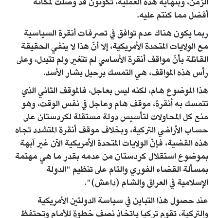
الزمن، وبنهاية هذه العملية، تكونون قد وصلت لمكانة
أفضل مما كنتم عليه.
ربما يكون هناك عدم توافق في تصرفات أنقرة السياسية
مع الولايات المتحدة الأمريكية، إلا أنّ هذا لا ينفي الحقيقة
القائلة بأنّ مواقف أنقرة الأساسي لم تتغير ولم تتبدل، وعلى
رأس هذه المواقف، هي التمسك برحيل بشار الأسد.
هذا الموضوع هام، لكنه ليس بعاجل، فالموقف الثاني الذي
تتمسك به أنقرة، موقف هام وعاجل في نفس الوقت، وهو
منع كل المحاولات لتأسيس دولة مستقلة لكردستان على
حساب الأراضي التركية، وبخلاف موقف أنقرة المتشدد تجاه
هذه القضية، فإنّ الولايات المتحدة الأمريكية الآن غير آبهة
بموضوع استقلال كردستان من عدمه بقدر ما هي مهتمة
بمسألة القضاء الفوري والتام على تنظيم "الدولة
الإسلامية في العراق والشام (داعش)".
عند حصول هذا التباين في سياسة الدولتين الأمريكية
والتركية، تقوم تركيا باتخاذ نصف خطوة للأمام وتحتفظ