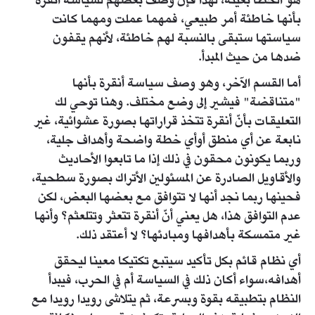
هو الخطأ بعينه، لهذا فإن وصف بعضهم لسياسة أنقرة
بأنها خاطئة أمر طبيعي، فمهما عملت ومهما كانت
سياستها ستبقى بالنسبة لهم خاطئة، لأنهم يقفون
ضدها من حيث المبدأ.
أما القسم الآخر، وهو وصف سياسة أنقرة بأنها
"متناقضة" فيشير إلى وضع مختلف. وهنا توحي لك
التعليقات بأنّ أنقرة تتخذ قراراتها بصورة عشوائية، غير
نابعة عن أي منطق أوأي خطة واضحة وأهداف جلية،
وربما يكونون محقون في ذلك إذا ما تابعوا الأحاديث
والأقاويل الصادرة عن المسئولين الأتراك بصورة سطحية،
فحينها ربما نجد أنها لا تتوافق مع بعضها البعض، لكن
عدم التوافق هذا، هل يعني أنّ أنقرة تتعثر وتتلعثم؟ وأنها
غير متمسكة بأهدافها ومبادئها؟ لا أعتقد ذلك.
أي نظام قائم بكل تأكيد سيتبع تكتيكا معينا ليحقق
أهدافه،سواء أكان ذلك في السياسة أم في الحرب، فيبدأ
النظام بتطبيقه بقوة وبسرعة، ثم يتلاشى رويدا رويدا مع