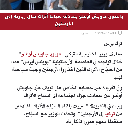
بالصور: جاويش أوغلو يصادف سياحا أتراك خلال زيارته إلى
الأرجنتين
2017-01-31
صور
ترك برس
صادف وزير الخارجية التركي "
مولود جاويش أوغلو
"
خلال تواجده في العاصمة الأرجنتينية "بوينس أيرس" عددا
من السيّاح الأتراك الذين اختاروا الأرجنتين وجهة سياحية
لهم.
وفي تغريدة عبر حسابه الخاص على تويتر، عبّر جاويش
أوغلو عن سعادته جرّاء اجتماعه إلى السياح الأتراك.
وجاء في التغريدة: "سررت بلقاء السيّاح الأتراك القادمين
من
تركيا
إلى الأرجنتين"، وتحدّث الوزير مع السيّاح،
ملتقطا معهم صورا تذكارية.