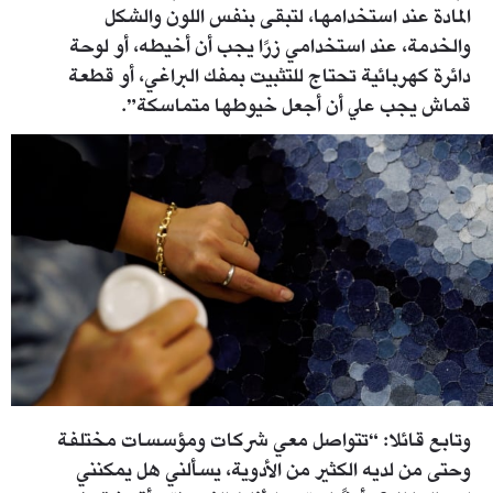
المادة عند استخدامها، لتبقى بنفس اللون والشكل
والخدمة، عند استخدامي زرًا يجب أن أخيطه، أو لوحة
دائرة كهربائية تحتاج للتثبيت بمفك البراغي، أو قطعة
قماش يجب علي أن أجعل خيوطها متماسكة”.
master_00_01_10_08_still005.jpg
وتابع قائلا: “تتواصل معي شركات ومؤسسات مختلفة
وحتى من لديه الكثير من الأدوية، يسألني هل يمكنني