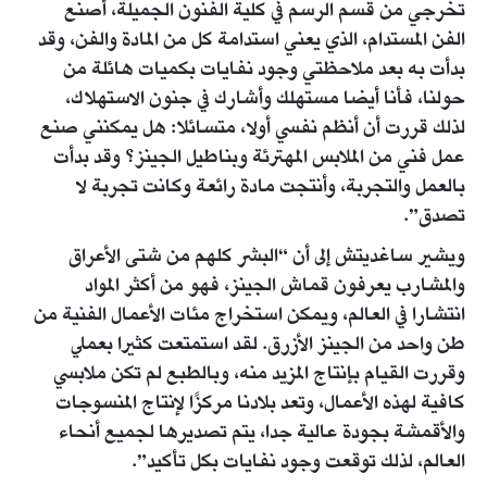
تخرجي من قسم الرسم في كلية الفنون الجميلة، أصنع
الفن المستدام، الذي يعني استدامة كل من المادة والفن، وقد
بدأت به بعد ملاحظتي وجود نفايات بكميات هائلة من
حولنا، فأنا أيضا مستهلك وأشارك في جنون الاستهلاك،
لذلك قررت أن أنظم نفسي أولا، متسائلا: هل يمكنني صنع
عمل فني من الملابس المهترئة وبناطيل الجينز؟ وقد بدأت
بالعمل والتجربة، وأنتجت مادة رائعة وكانت تجربة لا
تصدق”.
ويشير ساغديتش إلى أن “البشر كلهم من شتى الأعراق
والمشارب يعرفون قماش الجينز، فهو من أكثر المواد
انتشارا في العالم، ويمكن استخراج مئات الأعمال الفنية من
طن واحد من الجينز الأزرق. لقد استمتعت كثيرا بعملي
وقررت القيام بإنتاج المزيد منه، وبالطبع لم تكن ملابسي
كافية لهذه الأعمال، وتعد بلادنا مركزًا لإنتاج المنسوجات
والأقمشة بجودة عالية جدا، يتم تصديرها لجميع أنحاء
العالم، لذلك توقعت وجود نفايات بكل تأكيد”.