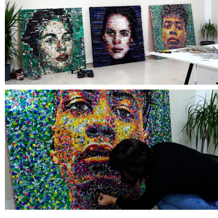
master_00_01_55_12_still007.jpg