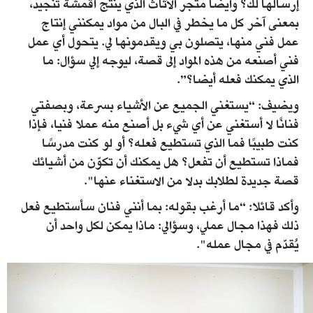
إرسالها لك؟ وأيضًا متجر الأثاث الذي ينتج أقمشة تنجيد،
بمعنى آخر كل ما يخطر في البال من مواد يمكنني إنتاج
عمل فني منها، يتصلون بي ويقدمونها لي. يتحول أي عمل
فني أصنعه من هذه المواد إلى قصة، ليوجه إلي سؤال: ما
الذي يمكنك فعله أيضا؟”.
ويضيف: “يستغني الجميع عن الأشياء بسرعة، وبصفتي
فنانًا لا أستغني عن أي شيء بل أصنع منه عملا فنيا، فإذا
كنت طبيبًا فما الذي تستطيع فعله؟ أو لو كنت مدرسًا
فماذا تستطيع أن تفعل؟ هل يمكنك أن تكوّن من أشيائك
قصة جديدة لطلابك بدلا من الاستغناء عنها".
وأكد قائلا: “ما أرغب بقوله: بما أنني فنان سأستطيع فعل
ذلك فهذا مجال عملي، وسؤالي: ماذا يمكن لكل واحد أن
يُقدّم في مجال عمله".
master_00_13_53_05_still016.jpg