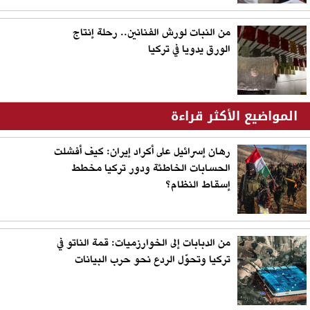
من النبات لورش الفنانين.. رحلة إنتاج
الورق يدويا في تركيا
المواضيع الأكثر قراءة
رهان إسرائيل على أكراد إيران: كيف أفشلت
الحسابات الخاطئة ودور تركيا مخطط
إسقاط النظام؟
من الدبابات إلى الخوارزميات: قمة الناتو في
تركيا وتحوّل الردع نحو حرب البيانات