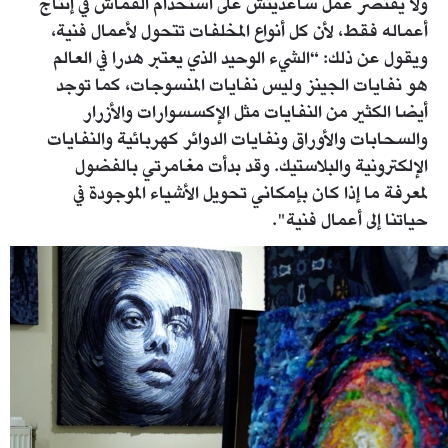
ولا يقتصر عمل ساغديتش على استخدام القماش في إنتاج
أعماله فقط، لأن كل أنواع المخلفات تتحول لأعمال فنية،
ويقول عن ذلك: “الشيء الوحيد الذي يعتبر هدرا في العالم
هو نفايات الجينز وليس نفايات المنسوجات، كما توجد
أيضا الكثير من النفايات مثل الإكسسوارات والأزرار
والسحابات والأوراق ونفايات الدوائر كهربائية والنفايات
الإلكترونية والبلاستيك. وقد بدأت مغامرتي بالفضول
لمعرفة ما إذا كان بإمكاني تحويل الأشياء الموجودة في
حياتنا إلى أعمال فنية".
master_00_02_14_04_still009.jpg