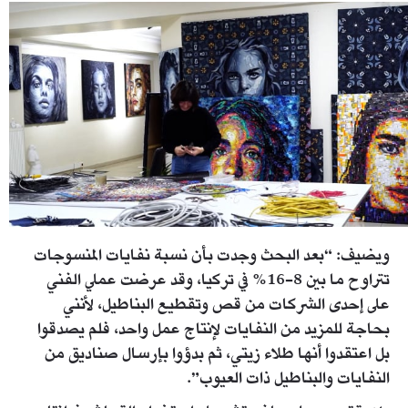
master_00_00_52_24_still004.jpg
ويضيف: “بعد البحث وجدت بأن نسبة نفايات المنسوجات
تتراوح ما بين 8-16% في تركيا، وقد عرضت عملي الفني
على إحدى الشركات من قص وتقطيع البناطيل، لأنني
بحاجة للمزيد من النفايات لإنتاج عمل واحد، فلم يصدقوا
بل اعتقدوا أنها طلاء زيتي، ثم بدؤوا بإرسال صناديق من
النفايات والبناطيل ذات العيوب”.