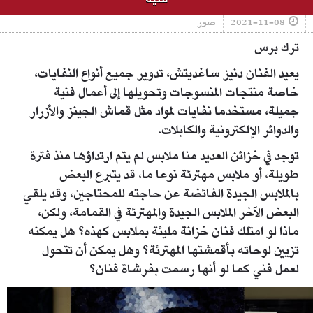
2021-11-08
صور
ترك برس
يعيد الفنان دنيز ساغديتش، تدوير جميع أنواع النفايات،
خاصة منتجات المنسوجات وتحويلها إلى أعمال فنية
جميلة، مستخدما نفايات لمواد مثل قماش الجينز والأزرار
والدوائر الإلكترونية والكابلات.
توجد في خزائن العديد منا ملابس لم يتم ارتداؤها منذ فترة
طويلة، أو ملابس مهترئة نوعا ما، قد يتبرع البعض
بالملابس الجيدة الفائضة عن حاجته للمحتاجين، وقد يلقي
البعض الآخر الملابس الجيدة والمهترئة في القمامة، ولكن،
ماذا لو امتلك فنان خزانة مليئة بملابس كهذه؟ هل يمكنه
تزيين لوحاته بأقمشتها المهترئة؟ وهل يمكن أن تتحول
لعمل فني كما لو أنها رسمت بفرشاة فنان؟
master_00_01_14_21_still006.jpg