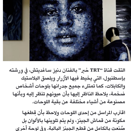
التقت قناة “TRT خبر” بالفنان دنيز ساغديتش، في ورشته
بإسطنبول، التي يخيط فيها الأزرار ويلصق البلاستيك
والكابلات، كما تمتلىء جميع جدرانها بلوحات أشخاص
ضخمة، يلاحظ الناظر إليها بأن عيونهم تنظر إليه وبأنها
مصنوعة من أشياء مختلفة عن بقية اللوحات.
اقترب المراسل من إحدى اللوحات ولاحظ بأن قِطعَها
مكونة من قماش الجينز، ولم يتم تلوينها بالألوان بل
صُنعت بالكامل من قطع الجينز البالية. وفي لوحة أخرى