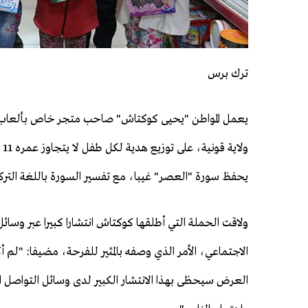
ترك برس
يعمل المواطن "يحيى كوكتاش" صاحب متجر خاص بألعاب ا
ولا
يحفظ سورة "العصر" غيبا، مع تفسير السورة باللغة الترك
ولاقت الحملة التي أطلقها كوكتاش انتشارا كبيرا عبر وسائل
الاجتماعي، الأمر الذي وصفه بالمثير للفرحة، مضيفا: "لم أ
العرض سيحظى بهذا الانتشار الكبير لدى وسائل التواصل ا