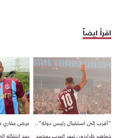
اقرأ ايضاً
"أقرب إلى استقبال رئيس دولة”..
عرض عقاري ط
جماهير طرابزون تبهر العرب بمحمد
بعد انتقاله إ