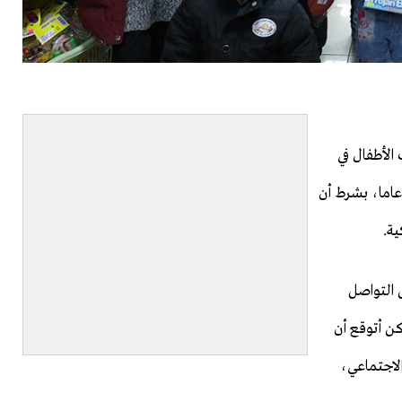
لأطفال في
ية قونية، على توزيع هدية لكل طفل لا يتجاوز عمره 11 عاما، بشرط أن
ية.
 التواصل
كن أتوقع أن
لاجتماعي،