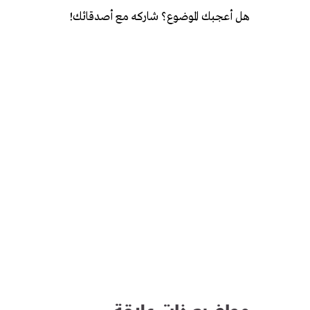
هل أعجبك الموضوع؟ شاركه مع أصدقائك!
مواضيع ذات علاقة