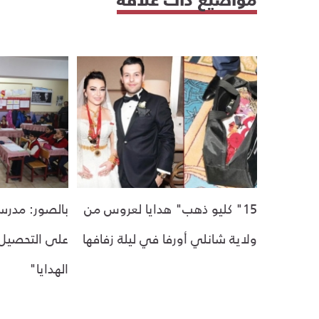
15" كليو ذهب" هدايا لعروس من
بالصور: مدرسة
ولاية شانلي أورفا في ليلة زفافها
على التحصيل
الهدايا"