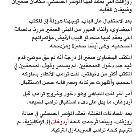
روزفلت التي يُعقد فيها المؤتمر الصحفي، مكانان صغيران
وضيقان للغاية.
بعد الاستقبال على الباب، توجهنا هرولةً إلى المكتب
البيضاوي، وأثناء العبور من المبنى الصغير مررنا بالصالة
التي يعقد فيها متحدثو البيت الأبيض مؤتمراتهم
الصحفية، وهي أيضًا صغيرة ومزدحمة.
المكتب البيضاوي صغير إلى درجة أنه لم يبق موطئ قدم
فيه عند دخول الصحفيين. لم يستمر وقوف الصحفيين في
المكتب أكثر من دقيقتين. لفت ترامب الأنظار بسلوكه
الحميم، وأظهرت حركاته وتصرفاته حسن الاستقبال.
أمر آخر لفت انتباهي وهو دخول وخروج ترامب قبل
أردوغان، ما يدل على دفء استقبال ترامب لضيفه.
بعد المحادثات المغلقة انعقد المؤتمر الصحفي في صالة
روزفلت. وبينما تُرجمت كلمة
أردوغان
إلى الإنكليزية، لم
تترجم كلمة ترامب السريعة إلى التركية.