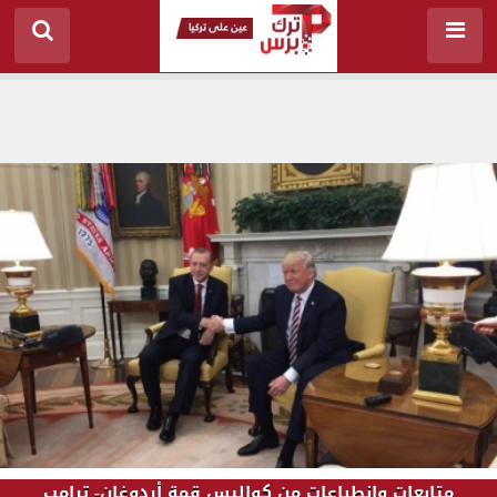
متابعات وانطباعات من كواليس قمة أردوغان- ترامب