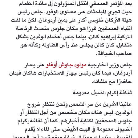
بعد المؤتمر الصحفي انتقل المسؤولون إلى مائدة الطعام
حيث تجري المباحثات على مستوى الوفود. جلس رئيس
هيئة الأركان خلوصي أكار على يمين أردوغان. لكن ما لفت
انتباه الصحفيين فورًا هو مكان جلوس متحدث الرئاسة
التركية إبراهيم كالن. بينما جلس أعضاء الوفدين بشكل
متقابل، كان كالن يجلس عند رأس الطاولة وكأنه هو
صاحب الضيافة.
جلس وزير الخارجية
مولود جاوش أوغلو
على يسار
أردوغان، فيما كان رئيس جهاز الاستخبارات هاكان فيدان
حاضرًا مع ملفاته.
ثقافة إكرام الضيف معدومة
عانينا الأمرين من حر الشمس ونحن ننتظر خروج
الوفدين. ليس هناك مكان مخصص من أجل انتظار أو
جلوس الصحفيين لكتابة أخبارهم. كما أن ثقافة إكرام
الضيوف معدومة في البيت الأبيض، حتى الماء لا يُقدم