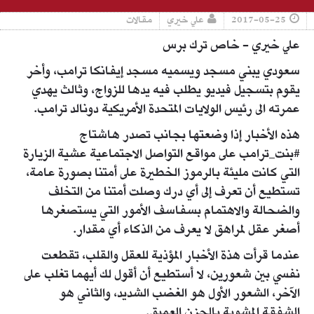
2017-05-25
علي خيري
مقالات
علي خيري - خاص ترك برس
سعودي يبني مسجد ويسميه مسجد إيفانكا ترامب، وأخر
يقوم بتسجيل فيديو يطلب فيه يدها للزواج، وثالث يهدي
عمرته الى رئيس الولايات المتحدة الأمريكية دونالد ترامب.
هذه الأخبار إذا وضعتها بجانب تصدر هاشتاج
#بنت_ترامب على مواقع التواصل الاجتماعية عشية الزيارة
التي كانت مليئة بالرموز الخطيرة على أمتنا بصورة عامة،
تستطيع أن تعرف إلى أي درك وصلت أمتنا من التخلف
والضحالة والاهتمام بسفاسف الأمور التي يستصغرها
أصغر عقل لمراهق لا يعرف من الذكاء أي مقدار.
عندما قرأت هذة الأخبار المؤذية للعقل والقلب، تقطعت
نفسي بين شعورين، لا أستطيع أن أقول لك أيهما تغلب على
الآخر، الشعور الأول هو الغضب الشديد، والثاني هو
الشفقة المشوبة بالحزن العميق.