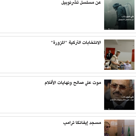
عن مسلسل تشرنوبيل
الانتخابات التركية "المزورة"
موت علي صالح ونهايات الأفلام
مسجد إيفانكا ترامب