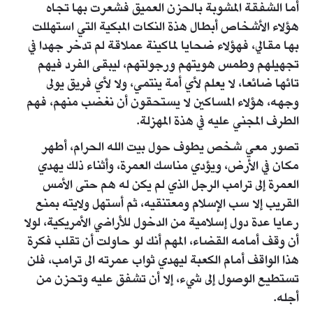
أما الشفقة المشوبة بالحزن العميق فشعرت بها تجاه
هؤلاء الأشخاص أبطال هذة النكات المبكية التي استهللت
بها مقالي، فهؤلاء ضحايا لماكينة عملاقة لم تدخر جهدا في
تجهيلهم وطمس هويتهم ورجولتهم، ليبقى الفرد فيهم
تائها ضائعا، لا يعلم لأي أمة ينتمي، ولا لأي فريق يولى
وجهه، هؤلاء المساكين لا يستحقون أن نغضب منهم، فهم
الطرف المجني عليه في هذة المهزلة.
تصور معي شخص يطوف حول بيت الله الحرام، أطهر
مكان في الأرض، ويؤدي مناسك العمرة، وأثناء ذلك يهدي
العمرة إلى ترامب الرجل الذي لم يكن له هم حتى الأمس
القريب إلا سب الإسلام ومعتنقيه، ثم أستهل ولايته بمنع
رعايا عدة دول إسلامية من الدخول للأراضي الأمريكية، لولا
أن وقف أمامه القضاء، المهم أنك لو حاولت أن تقلب فكرة
هذا الواقف أمام الكعبة ليهدي ثواب عمرته الى ترامب، فلن
تستطيع الوصول إلى شيء، إلا أن تشفق عليه وتحزن من
أجله.