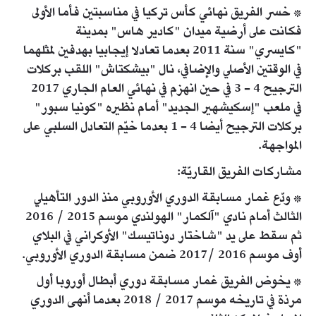
* خسر الفريق نهائي كأس تركيا في مناسبتين فأما الأولى
فكانت على أرضية ميدان "كادير هاس" بمدينة
"كايسري" سنة 2011 بعدما تعادلا إيجابيا بهدفين لمثلهما
في الوقتين الأصلي والإضافي، نال "بيشكتاش" اللقب بركلات
الترجيح 4 - 3 في حين انهزم في نهائي العام الجاري 2017
في ملعب "إسكيشهير الجديد" أمام نظيره "كونيا سبور"
بركلات الترجيح أيضا 4 - 1 بعدما خيّم التعادل السلبي على
المواجهة.
مشاركات الفريق القاريّة:
* ودّع غمار مسابقة الدوري الأوروبي منذ الدور التأهيلي
الثالث أمام نادي "آلكمار" الهولندي موسم 2015 / 2016
ثم سقط على يد "شاختار دوناتيسك" الأوكراني في البلاي
أوف موسم 2016 /2017 ضمن مسابقة الدوري الأوروبي.
* يخوض الفريق غمار مسابقة دوري أبطال أوروبا أول
مرذة في تاريخه موسم 2017 / 2018 بعدما أنهى الدوري