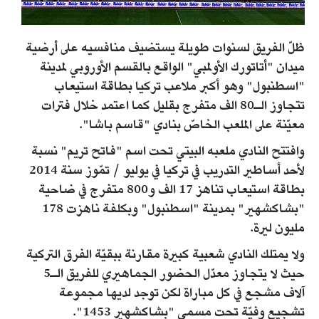
ظلّ الفريق لسنوات طويلة يستضيف منافسيه على أرضية
ميدان "أتاتورك الأولمبي" الواقع بالقسم الأوروبي لمدينة
"اسطنبول" وهو أكبر ملاعب تركيا بطاقة استيعاب
تتجاوز الـ80 الف متفرج بقليل كما اعتمد خلال فترات
معيّنة على الملعب الخاصّ بنادي "قاسم باشا".
وافتتح النادي ملعبه البيتي تحت اسم "فاتح تريم" نسبة
لأحد أساطير التدريب في تركيا في يوليو / تمّوز سنة 2014
بطاقة استيعاب تناهز 17 الف و800 متفرج في ضاحية
"بشاكشهير" بمدينة "اسطنبول" وبكلفة ناهزت 178
مليون ليرة.
ولا يمتلك النادي شعبية كبيرة مقارنة ببقيّة الفرق التركية
حيث لا يتجاوز معدّل الحضور الجماهيري للفريق الـ5
آلاف مشجع في كل مباراة لكن توجد لديها مجموعة
تشجيع وفيّة تحت مسمى "بشاكشهير 1453".