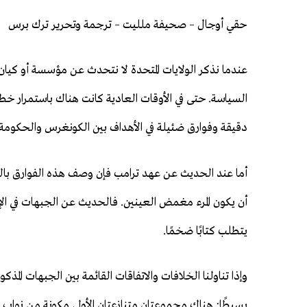
حقي أوجال – صحيفة ملليت – ترجمة وتحرير ترك برس
عندما نذكر الولايات المتحدة لا نتحدث عن مؤسسة أو كيان
السياسة. حتى في الأوقات العادية كانت هناك باستمرار خ
دقيقة وفوارق ضئيلة في الأهداف بين الكونغرس والحكومة.
أما عند الحديث عن عهد ترامب فإن وصف هذه الفوارق با
أن يكون المرء مغمض العينين. فالحديث عن الجبهات في الإد
يتطلب كتابًا ضخمًا.
وإذا تناولنا الخلافات والاتفاقات القائمة بين الجبهات المذ
بسيطًا: هناك مجموعتان متنازعتان الأولى مكونة من نواب